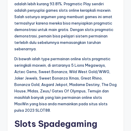
adalah lebih kurang 93.81%. Pragmatic Play sendiri
adalah penyuplai games slots online kerapkali maxwin.
Salah satunya argumen yang membuat games ini amat
termashyur karena mereka bisa menyiapkan pragmatic
demonstrasi untuk main gratis. Dengan slots pragmatic
demonstrasi, pemain bisa pelajari sistem permainan
terlebih dulu sebelumnya memasangkan taruhan
sebenarnya.
Di bawah ialah type permainan online slots pragmatic
seringkali maxwin, di antaranya 5 Lions Megaways,
Aztec Gems, Sweet Bonanza, Wild West Gold/WWG,
Joker Jewels, Sweet Bonanza Xmas, Great Rhino,
Bonanza Gold, Asgard Jekpot, Madame Destiny, The Dog
House, Midas, Zeus/ Gates Of Olympus, Temujin dan
masihlah banyak yang lain permainan online slots
MaxWin yang bisa anda memainkan pada situs slots
pulsa 2023 SLOT88.
Slots Spadegaming