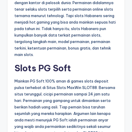
dengan kantor di pelosok dunia. Permainan didalamnya
tenar selaku slots terpilih serta permainan online slots
ternama menurut tehnologi. Tapi slots Habanero sering
menjadi hot gaming yang bisa anda mainkan sepuas hati
pada tahun ini. Tidak hanya itu, slots Habanero pun
kumpulkan banyak data terkait permainan slots,
tergolong langkah main, model permainan, permainan
terkini, ketentuan permainan, bonus gratis, dan tehnik
main slots.
Slots PG Soft
Mainkan PG Soft 100% aman di games slots deposit
pulsa terhebat di Situs Slots MaxWin SLOT88. Bersama
situs terunggul, cicipi permainan sampai 24 jam satu
hari. Permainan yang gampang untuk dimainkan serta
berikan hadiah uang asli. Tiap pemain bisa taruhan
sejumlah yang mereka harapkan. Argumen lain kenapa
anda mesti menunjuk PG Soft ialah permainan anyar
yang wajib anda permainkan sedikitnya sekali seumur