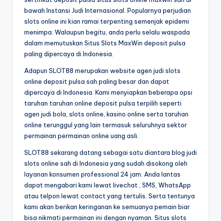
bawah Instansi Judi Internasional. Popularnya perjudian
slots online ini kian ramai terpenting semenjak epidemi
menimpa. Walaupun begitu, anda perlu selalu waspada
dalam memutuskan Situs Slots MaxWin deposit pulsa
paling dipercaya di Indonesia.
Adapun SLOT88 merupakan website agen judi slots
online deposit pulsa sah paling besar dan dapat
dipercaya di Indonesia. Kami menyiapkan beberapa opsi
taruhan taruhan online deposit pulsa terpilih seperti
agen judi bola, slots online, kasino online serta taruhan
online terunggul yang lain termasuk seluruhnya sektor
permainan permainan online uang asli.
SLOT88 sekarang datang sebagai satu diantara blog judi
slots online sah di Indonesia yang sudah disokong oleh
layanan konsumen professional 24 jam. Anda lantas
dapat mengabari kami lewat livechat , SMS, WhatsApp
atau telpon lewat contact yang tertulis. Serta tentunya
kami akan berikan keringanan ke semuanya pemain biar
bisa nikmati permainan ini dengan nyaman. Situs slots