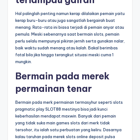
Hal palinglah penting namun kerap dilalaikan pemain yaitu
kerap buru-buru atau juga sangatlah bergairah buat
menang. Rata-rata ini biasa terjadi di pemain anyar atau
pemula. Meski sebenarnya saat bermain slots, pemain
perlu selalu mempunyai pikiran jernih serta gunakan nalar,
baik waktu sudah menang atau kalah. Bakal berimbas
fatal bila jika hingga terangkut situasi meski cuma 1
mungkin.
Bermain pada merek
permainan tenar
Bermain pada merk permainan termasyhur seperti slots
pragmatic play SLOT88 mestinya bisa jadi kunci
keberhasilan mendapat maxwin. Banyak dari pemain
yang tidak suka main games slots dari merk tidak
tersohor, itu ialah satu perbuatan yang keliru. Dasarnya
kalau taruhan pada merek slots online deposit pulsa