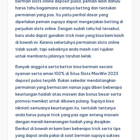
bermain slots online deposit pulsa, pemain lebih dahulu
harus tahu bagaimana caranya betting dan tentukan
permainan yang pas. Itu yaitu perihal dasar yang
diperlukan pemain supaya dapat mengerjakan betting di
perjudian slots online. Dengan sudah tahu hal tersebut,
baru anda dapat gunakan trick main yang bisa kami kasih
di bawah ini. Karena sebetulnya permainan slots online
tidak susah, tapi sebaiknya anda masih cari rujukan
untuk membantu jalannya taruhan kelak.
Banyak anggota serta bettor bisa bermain secara
nyaman serta aman 100% di Situs Slots MaxWin 2023
deposit pulsa terpilih. Bukan sekedar mendatangkan
permainan yang bermacam namun juga diberi beberapa
keuntungan hadiah atau maxwin dan bonus besar serta
promosi memikat untuk dibawa pulang. Supaya bisa
nikmati semuanya keuntungan itu, tentulah tentunya
anda harus punyai trick yang pas agar enteng maxwin
dengan meraih kemenangan hadiah yang disajikan.
Berikut di bawah ini kami beri beberapa trick serta tips
yang dapat anda pakai di saat bermain supaya sukses