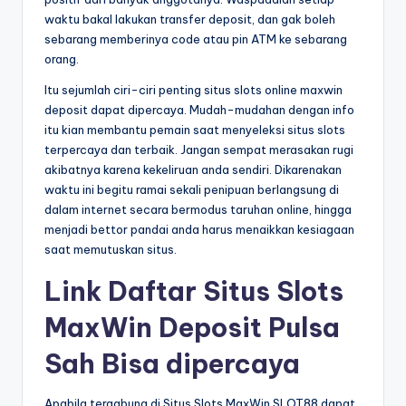
waktu bakal lakukan transfer deposit, dan gak boleh
sebarang memberinya code atau pin ATM ke sebarang
orang.
Itu sejumlah ciri-ciri penting situs slots online maxwin
deposit dapat dipercaya. Mudah-mudahan dengan info
itu kian membantu pemain saat menyeleksi situs slots
terpercaya dan terbaik. Jangan sempat merasakan rugi
akibatnya karena kekeliruan anda sendiri. Dikarenakan
waktu ini begitu ramai sekali penipuan berlangsung di
dalam internet secara bermodus taruhan online, hingga
menjadi bettor pandai anda harus menaikkan kesiagaan
saat memutuskan situs.
Link Daftar Situs Slots
MaxWin Deposit Pulsa
Sah Bisa dipercaya
Apabila tergabung di Situs Slots MaxWin SLOT88 dapat