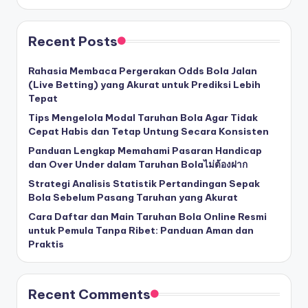
Recent Posts
Rahasia Membaca Pergerakan Odds Bola Jalan
(Live Betting) yang Akurat untuk Prediksi Lebih
Tepat
Tips Mengelola Modal Taruhan Bola Agar Tidak
Cepat Habis dan Tetap Untung Secara Konsisten
Panduan Lengkap Memahami Pasaran Handicap
dan Over Under dalam Taruhan Bolaไม่ต้องฝาก
Strategi Analisis Statistik Pertandingan Sepak
Bola Sebelum Pasang Taruhan yang Akurat
Cara Daftar dan Main Taruhan Bola Online Resmi
untuk Pemula Tanpa Ribet: Panduan Aman dan
Praktis
Recent Comments