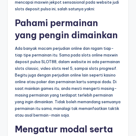
mencapai maxwin jekpot sensasional pada website judi
slots deposit pulsa ini, salah satunya yakni:
Pahami permainan
yang pengin dimainkan
Ada banyak macam perjudian online dan ragam tiap-
tiap tipe permainan itu. Sama pada slots online maxwin
deposit pulsa SLOT88, dalam website ini ada permainan
slots classic, video slots reel 5, sampai slots progresif.
Begitu juga dengan perjudian online lain seperti kasino
online atau poker dan permainan kartu sampai dadu. Di
saat mainkan games itu, anda mesti mengerti masing-
masing permainan yang terdapat terlebih permainan
yang ingin dimainkan. Tidak boleh memandang semuanya
permainan itu sama, manalagi tak memanfaatkan taktik
atau asal bermain-main saja.
Mengatur modal serta