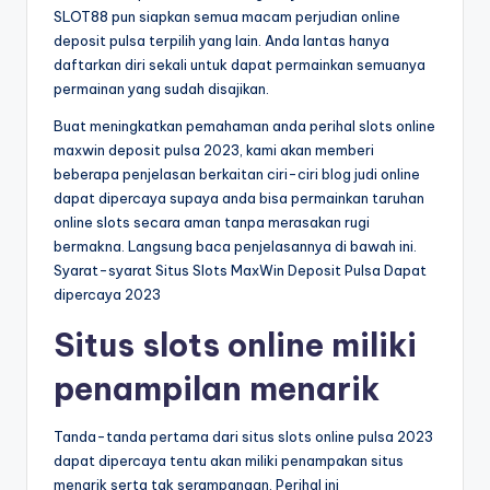
SLOT88 pun siapkan semua macam perjudian online
deposit pulsa terpilih yang lain. Anda lantas hanya
daftarkan diri sekali untuk dapat permainkan semuanya
permainan yang sudah disajikan.
Buat meningkatkan pemahaman anda perihal slots online
maxwin deposit pulsa 2023, kami akan memberi
beberapa penjelasan berkaitan ciri-ciri blog judi online
dapat dipercaya supaya anda bisa permainkan taruhan
online slots secara aman tanpa merasakan rugi
bermakna. Langsung baca penjelasannya di bawah ini.
Syarat-syarat Situs Slots MaxWin Deposit Pulsa Dapat
dipercaya 2023
Situs slots online miliki
penampilan menarik
Tanda-tanda pertama dari situs slots online pulsa 2023
dapat dipercaya tentu akan miliki penampakan situs
menarik serta tak serampangan. Perihal ini