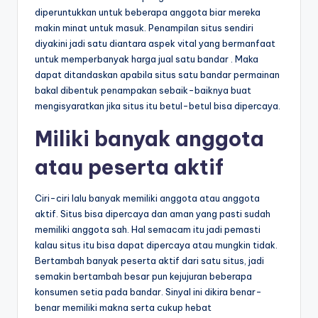
diperuntukkan untuk beberapa anggota biar mereka
makin minat untuk masuk. Penampilan situs sendiri
diyakini jadi satu diantara aspek vital yang bermanfaat
untuk memperbanyak harga jual satu bandar . Maka
dapat ditandaskan apabila situs satu bandar permainan
bakal dibentuk penampakan sebaik-baiknya buat
mengisyaratkan jika situs itu betul-betul bisa dipercaya.
Miliki banyak anggota
atau peserta aktif
Ciri-ciri lalu banyak memiliki anggota atau anggota
aktif. Situs bisa dipercaya dan aman yang pasti sudah
memiliki anggota sah. Hal semacam itu jadi pemasti
kalau situs itu bisa dapat dipercaya atau mungkin tidak.
Bertambah banyak peserta aktif dari satu situs, jadi
semakin bertambah besar pun kejujuran beberapa
konsumen setia pada bandar. Sinyal ini dikira benar-
benar memiliki makna serta cukup hebat