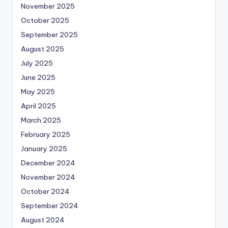
November 2025
October 2025
September 2025
August 2025
July 2025
June 2025
May 2025
April 2025
March 2025
February 2025
January 2025
December 2024
November 2024
October 2024
September 2024
August 2024