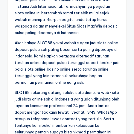
Instansi Judi Internasional. Termashyurnya perjudian
slots online ini bertambah ramai terlebih mulai sejak
wabah menimpa. Biarpun begitu, anda tetap harus
waspada dalam menyeleksi Situs Slots MaxWin deposit
pulsa paling dipercaya di Indonesia.
Akan halnya SLOT88 yakni website agen judi slots online
deposit pulsa sah paling besar serta paling dipercaya di
Indonesia. Kami siapkan beragam alternatif taruhan
taruhan online deposit pulsa terunggul seperti broker judi
bola, slots online, kasino online serta taruhan online
terunggul yang lain termasuk seluruhnya bagian
permainan permainan online uang asli.
SLOT88 sekarang datang selaku satu diantara web-site
judi slots online sah di Indonesia yang udah ditunjang oleh
layanan konsumen professional 24 jam. Anda lantas
dapat mengontak kami lewat livechat , SMS, WhatsApp
ataupun telephone lewat contact yang tertulis. Serta
tentunya kami bakal memberikan keluasaan ke
seluruhnya pemain supaya bisa nikmati permainan ini