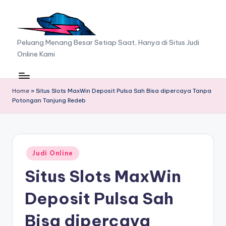
Skip
to
A
Peluang Menang Besar Setiap Saat, Hanya di Situs Judi
content
Online Kami
A
F
C
Home
»
Situs Slots MaxWin Deposit Pulsa Sah Bisa dipercaya Tanpa
Potongan Tanjung Redeb
G
Posted
Judi Online
in
Situs Slots MaxWin
Deposit Pulsa Sah
Bisa dipercaya