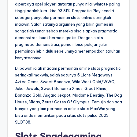
dipercaya opsi player lantaran punya nilai winrate paling
tinggi adalah kira-kira 93.81%. Pragmatic Play sendiri
sebagai penyuplai permainan slots online seringkali
maxwin. Salah satunya argumen yang bikin games ini
sangatlah tenar sebab mereka bisa siapkan pragmatic
demonstrasi buat bermain gratis. Dengan slots
pragmatic demonstrasi, pemain bisa pelajari jalur
permainan lebih dulu sebelumnya menempatkan taruhan
kenyataannya.
Di bawah ialah macam permainan online slots pragmatic
seringkali maxwin, salah satunya 5 Lions Megaways,
Aztec Gems, Sweet Bonanza, Wild West Gold/WWG,
Joker Jewels, Sweet Bonanza Xmas, Great Rhino,
Bonanza Gold, Asgard Jekpot, Madame Destiny, The Dog
House, Midas, Zeus/ Gates Of Olympus, Temujin dan ada
banyak yang lain permainan online slots MaxWin yang
bisa anda memainkan pada situs slots pulsa 2023
SLOT88.
Slots Spadegaming