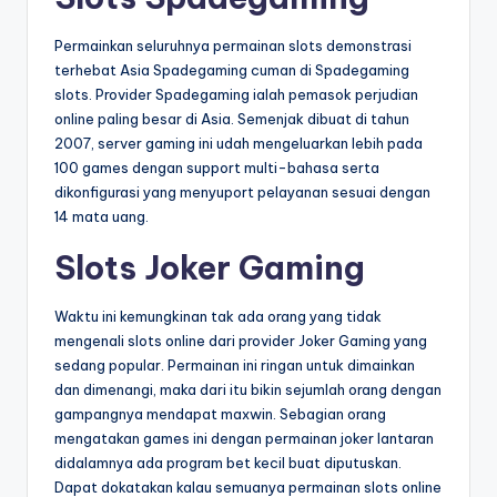
Permainkan seluruhnya permainan slots demonstrasi
terhebat Asia Spadegaming cuman di Spadegaming
slots. Provider Spadegaming ialah pemasok perjudian
online paling besar di Asia. Semenjak dibuat di tahun
2007, server gaming ini udah mengeluarkan lebih pada
100 games dengan support multi-bahasa serta
dikonfigurasi yang menyuport pelayanan sesuai dengan
14 mata uang.
Slots Joker Gaming
Waktu ini kemungkinan tak ada orang yang tidak
mengenali slots online dari provider Joker Gaming yang
sedang popular. Permainan ini ringan untuk dimainkan
dan dimenangi, maka dari itu bikin sejumlah orang dengan
gampangnya mendapat maxwin. Sebagian orang
mengatakan games ini dengan permainan joker lantaran
didalamnya ada program bet kecil buat diputuskan.
Dapat dokatakan kalau semuanya permainan slots online