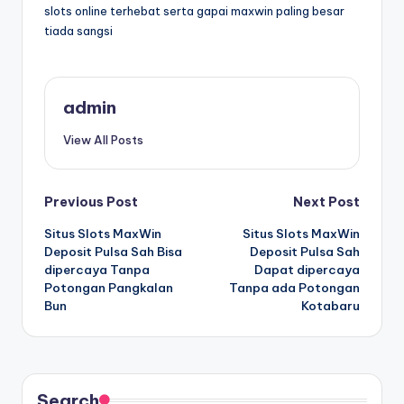
slots online terhebat serta gapai maxwin paling besar
tiada sangsi
admin
View All Posts
Post
Previous Post
Next Post
Situs Slots MaxWin
Situs Slots MaxWin
navigation
Deposit Pulsa Sah Bisa
Deposit Pulsa Sah
dipercaya Tanpa
Dapat dipercaya
Potongan Pangkalan
Tanpa ada Potongan
Bun
Kotabaru
Search