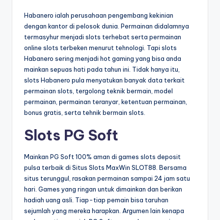
Habanero ialah perusahaan pengembang kekinian
dengan kantor di pelosok dunia. Permainan didalamnya
termasyhur menjadi slots terhebat serta permainan
online slots terbeken menurut tehnologi. Tapi slots
Habanero sering menjadi hot gaming yang bisa anda
mainkan sepuas hati pada tahun ini. Tidak hanya itu,
slots Habanero pula menyatukan banyak data terkait
permainan slots, tergolong teknik bermain, model
permainan, permainan teranyar, ketentuan permainan,
bonus gratis, serta tehnik bermain slots.
Slots PG Soft
Mainkan PG Soft 100% aman di games slots deposit
pulsa terbaik di Situs Slots MaxWin SLOT88. Bersama
situs terunggul, rasakan permainan sampai 24 jam satu
hari. Games yang ringan untuk dimainkan dan berikan
hadiah uang asli. Tiap-tiap pemain bisa taruhan
sejumlah yang mereka harapkan. Argumen lain kenapa