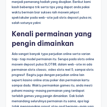
menjadi pemenang hadiah yang disajikan. Berikut kami
kasih beberapa trik serta tips yang dapat anda pakai
waktu bermain biar sukses raih maxwin jekpot
spektakuler pada web-site judi slots deposit pulsa ini,
salah satunya yakni:
Kenali permainan yang
pengin dimainkan
Ada sangat banyak type perjudian online serta varian
tiap-tiap model permainan itu. Serupa pada slots online
maxwin deposit pulsa SLOT88, dalam web-site ini ada
permainan slots classic, video slots reel 5, sampai slots
progresif. Begitu juga dengan perjudian online lain
seperti kasino online atau poker dan permainan kartu
sampai dadu. Waktu permainkan games itu, anda mesti
pahami masing-masing permainan yang terdapat
terlebih games yang pengin dimainkan. Gak boleh
memandang seluruhnya permainan itu sama, apa lagi
tidak menggunakan siasat atau asal bermain-main saja.