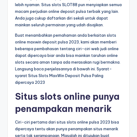
lebih nyaman. Situs slots SLOT88 pun menyiapkan semua
macam perjudian online deposit pulsa terbaik yang lain.
Anda juga cukup daftarkan diri sekali untuk dapat
mainkan seluruh permainan yang udah disajikan.
Buat menambahkan pemahaman anda berkaitan slots
online maxwin deposit pulsa 2023, kami akan memberi
beberapa pembahasan tentang ciri-ciri web judi online
dapat dipercaya biar anda bisa mainkan taruhan online
slots secara aman tanpa ada merasakan rugi bermakna.
Langsung baca penjelasannya di bawah ini. Syarat-
syarat Situs Slots MaxWin Deposit Pulsa Paling
dipercaya 2023
Situs slots online punya
penampakan menarik
Ciri-ciri pertama dari situs slots online pulsa 2023 bisa
dipercaya tentu akan punya penampakan situs menarik
serta tak serampangan. Masalah ini ditujukan buat