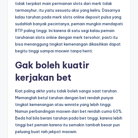
tidak terpikat main permainan slots dari merk tidak
termasyhur, itu yaitu sesuatu aksi yang keliru. Dasarnya
kalau taruhan pada merk slots online deposit pulsa yang
sudahlah banyak pecintanya, pemain mungkin mendapati
RTP paling tinggi. Ini karena di satu segi kalau pemain
taruhanan slots online dengan merk tersohor, pasti itu
bisa menanggung tingkat kemenangan dikasihkan dapat
begitu tinggi sampai maxwin tanpa henti.
Gak boleh kuatir
kerjakan bet
Kiat paling akhir yaitu tidak boleh sangsi saat taruhan.
Memanglah betul taruhan dengan bet rendah punyai
tingkat kemenangan atau winrate yang lebih tinggi.
Namun perbandingan maxwin dari bet rendah cuma 60%.
Beda hal bila berani taruhan pada bet tinggi, karena lebih
tinggi bet pemain karena itu semakin tambah besar pun
peluang buat raih jekpot maxwin.