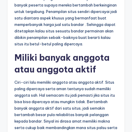
banyak peserta supaya mereka bertambah berkeinginan
untuk tergabung. Penampilan situs sendiri dipercayai jadi
satu diantara aspek khusus yang bermanfaat buat
memperbanyak harga jual satu bandar . Sehingga dapat
ditetapkan kalau situs sesuatu bandar permainan akan
dibikin penampilan sebaik-baiknya buat berarti kalau
situs itu betul-betul paling dipercaya.
Miliki banyak anggota
atau anggota aktif
Ciri-ciri lalu memiliki anggota atau anggota aktif. Situs
paling dipercaya serta aman tentunya sudah memiliki
anggota sah. Hal semacam itu jadi pemasti jika situs itu
bisa bisa dipercaya atau mungkin tidak. Bertambah
banyak anggota aktif dari satu situs, jadi semakin
bertambah besar pula reliabilitas banyak pelanggan
kepada bandar. Sinyal ini dirasa amat memiliki makna
serta cukup baik membandingkan mana situs palsu serta