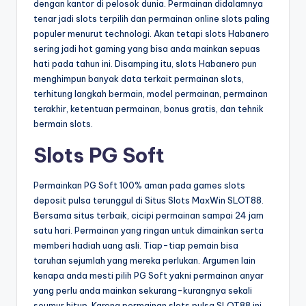
dengan kantor di pelosok dunia. Permainan didalamnya
tenar jadi slots terpilih dan permainan online slots paling
populer menurut technologi. Akan tetapi slots Habanero
sering jadi hot gaming yang bisa anda mainkan sepuas
hati pada tahun ini. Disamping itu, slots Habanero pun
menghimpun banyak data terkait permainan slots,
terhitung langkah bermain, model permainan, permainan
terakhir, ketentuan permainan, bonus gratis, dan tehnik
bermain slots.
Slots PG Soft
Permainkan PG Soft 100% aman pada games slots
deposit pulsa terunggul di Situs Slots MaxWin SLOT88.
Bersama situs terbaik, cicipi permainan sampai 24 jam
satu hari. Permainan yang ringan untuk dimainkan serta
memberi hadiah uang asli. Tiap-tiap pemain bisa
taruhan sejumlah yang mereka perlukan. Argumen lain
kenapa anda mesti pilih PG Soft yakni permainan anyar
yang perlu anda mainkan sekurang-kurangnya sekali
seumur hitup. Karena permainan slots pulsa SLOT88 ini