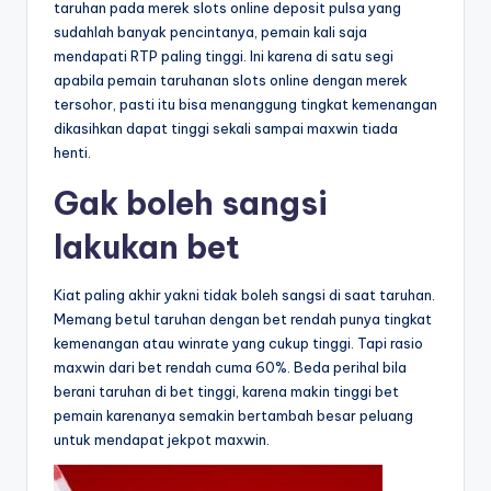
taruhan pada merek slots online deposit pulsa yang
sudahlah banyak pencintanya, pemain kali saja
mendapati RTP paling tinggi. Ini karena di satu segi
apabila pemain taruhanan slots online dengan merek
tersohor, pasti itu bisa menanggung tingkat kemenangan
dikasihkan dapat tinggi sekali sampai maxwin tiada
henti.
Gak boleh sangsi
lakukan bet
Kiat paling akhir yakni tidak boleh sangsi di saat taruhan.
Memang betul taruhan dengan bet rendah punya tingkat
kemenangan atau winrate yang cukup tinggi. Tapi rasio
maxwin dari bet rendah cuma 60%. Beda perihal bila
berani taruhan di bet tinggi, karena makin tinggi bet
pemain karenanya semakin bertambah besar peluang
untuk mendapat jekpot maxwin.