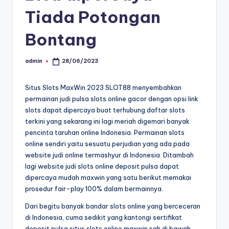
Tiada Potongan
Bontang
admin
28/06/2023
Posted
by
Situs Slots MaxWin 2023 SLOT88 menyembahkan
permainan judi pulsa slots online gacor dengan opsi link
slots dapat dipercaya buat terhubung daftar slots
terkini yang sekarang ini lagi meriah digemari banyak
pencinta taruhan online Indonesia. Permainan slots
online sendiri yaitu sesuatu perjudian yang ada pada
website judi online termashyur di Indonesia. Ditambah
lagi website judi slots online deposit pulsa dapat
dipercaya mudah maxwin yang satu berikut memakai
prosedur fair-play 100% dalam bermainnya.
Dari begitu banyak bandar slots online yang berceceran
di Indonesia, cuma sedikit yang kantongi sertifikat
deposit pulsa situs slots online maxwin sah di bawah