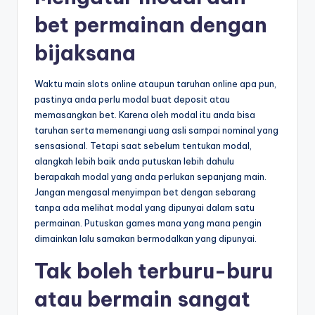
bet permainan dengan
bijaksana
Waktu main slots online ataupun taruhan online apa pun,
pastinya anda perlu modal buat deposit atau
memasangkan bet. Karena oleh modal itu anda bisa
taruhan serta memenangi uang asli sampai nominal yang
sensasional. Tetapi saat sebelum tentukan modal,
alangkah lebih baik anda putuskan lebih dahulu
berapakah modal yang anda perlukan sepanjang main.
Jangan mengasal menyimpan bet dengan sebarang
tanpa ada melihat modal yang dipunyai dalam satu
permainan. Putuskan games mana yang mana pengin
dimainkan lalu samakan bermodalkan yang dipunyai.
Tak boleh terburu-buru
atau bermain sangat