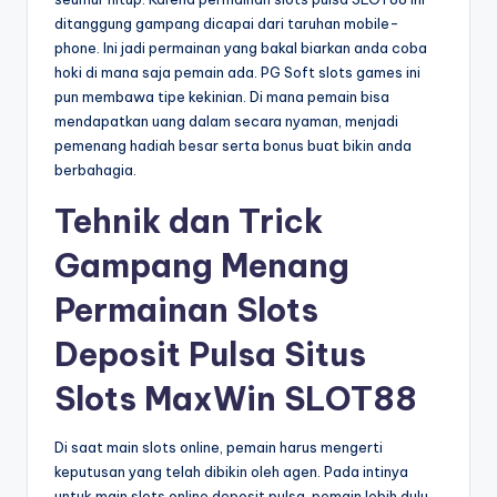
ditanggung gampang dicapai dari taruhan mobile-
phone. Ini jadi permainan yang bakal biarkan anda coba
hoki di mana saja pemain ada. PG Soft slots games ini
pun membawa tipe kekinian. Di mana pemain bisa
mendapatkan uang dalam secara nyaman, menjadi
pemenang hadiah besar serta bonus buat bikin anda
berbahagia.
Tehnik dan Trick
Gampang Menang
Permainan Slots
Deposit Pulsa Situs
Slots MaxWin SLOT88
Di saat main slots online, pemain harus mengerti
keputusan yang telah dibikin oleh agen. Pada intinya
untuk main slots online deposit pulsa, pemain lebih dulu