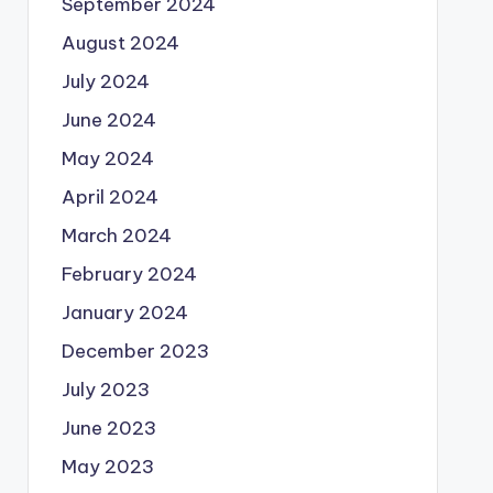
September 2024
August 2024
July 2024
June 2024
May 2024
April 2024
March 2024
February 2024
January 2024
December 2023
July 2023
June 2023
May 2023