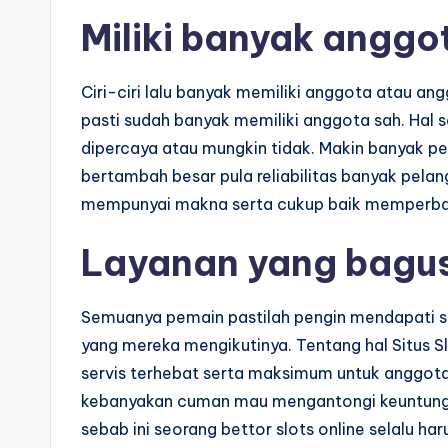
Miliki banyak anggo
Ciri-ciri lalu banyak memiliki anggota atau an
pasti sudah banyak memiliki anggota sah. Hal se
dipercaya atau mungkin tidak. Makin banyak pes
bertambah besar pula reliabilitas banyak pelan
mempunyai makna serta cukup baik memperbandi
Layanan yang bagus
Semuanya pemain pastilah pengin mendapati ser
yang mereka mengikutinya. Tentang hal Situs
servis terhebat serta maksimum untuk anggota
kebanyakan cuman mau mengantongi keuntunga
sebab ini seorang bettor slots online selalu h