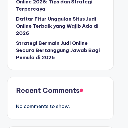
Online 2026: Tips dan Strategi
Terpercaya
Daftar Fitur Unggulan Situs Judi
Online Terbaik yang Wajib Ada di
2026
Strategi Bermain Judi Online
Secara Bertanggung Jawab Bagi
Pemula di 2026
Recent Comments
No comments to show.