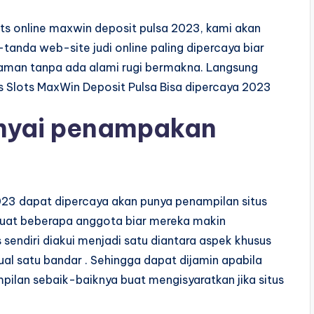
 online maxwin deposit pulsa 2023, kami akan
anda web-site judi online paling dipercaya biar
a aman tanpa ada alami rugi bermakna. Langsung
us Slots MaxWin Deposit Pulsa Bisa dipercaya 2023
punyai penampakan
 2023 dapat dipercaya akan punya penampilan situs
n buat beberapa anggota biar mereka makin
 sendiri diakui menjadi satu diantara aspek khusus
l satu bandar . Sehingga dapat dijamin apabila
pilan sebaik-baiknya buat mengisyaratkan jika situs