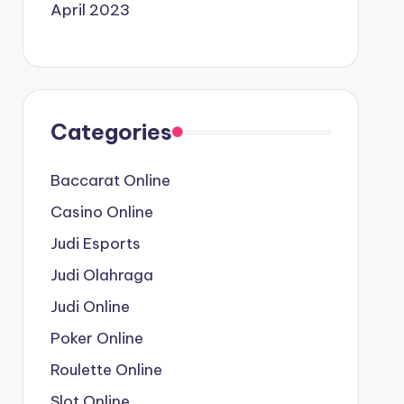
April 2023
Categories
Baccarat Online
Casino Online
Judi Esports
Judi Olahraga
Judi Online
Poker Online
Roulette Online
Slot Online