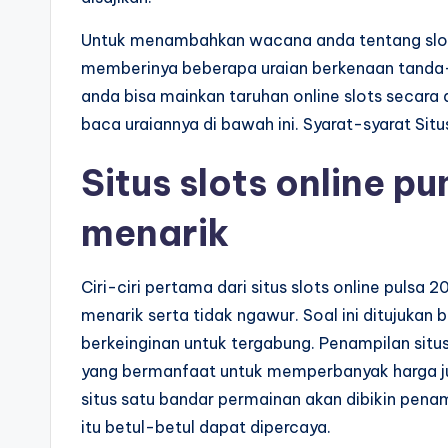
Untuk menambahkan wacana anda tentang slots
memberinya beberapa uraian berkenaan tanda-t
anda bisa mainkan taruhan online slots secar
baca uraiannya di bawah ini. Syarat-syarat Sit
Situs slots online 
menarik
Ciri-ciri pertama dari situs slots online pulsa
menarik serta tidak ngawur. Soal ini ditujuka
berkeinginan untuk tergabung. Penampilan situs
yang bermanfaat untuk memperbanyak harga jua
situs satu bandar permainan akan dibikin penam
itu betul-betul dapat dipercaya.