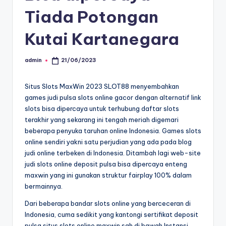
Tiada Potongan
Kutai Kartanegara
admin
21/06/2023
Posted
by
Situs Slots MaxWin 2023 SLOT88 menyembahkan
games judi pulsa slots online gacor dengan alternatif link
slots bisa dipercaya untuk terhubung daftar slots
terakhir yang sekarang ini tengah meriah digemari
beberapa penyuka taruhan online Indonesia. Games slots
online sendiri yakni satu perjudian yang ada pada blog
judi online terbeken di Indonesia. Ditambah lagi web-site
judi slots online deposit pulsa bisa dipercaya enteng
maxwin yang ini gunakan struktur fairplay 100% dalam
bermainnya.
Dari beberapa bandar slots online yang berceceran di
Indonesia, cuma sedikit yang kantongi sertifikat deposit
pulsa situs slots online maxwin sah di bawah Instansi