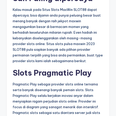
Kalau masuk pada Situs Slots MaxWin SLOT88 dapat
dipercaya, bisa dijamin anda punyai peluang besar buat
menang banyak dengan raih jekpot maxwin
mengagumkan besar di bermacam momen yang
berhadiah keseluruhan miliaran rupiah. Even hadiah ini
kebanyakan diselenggarakan oleh masing-masing
provider slots online. Situs slots pulsa maxwin 2023
SLOT88 pula siapkan banyak ada pilihan provider
permainan terpilih yang bisa anda permainkan, buat type
provider slots kami ialah sebagaimana berikut:
Slots Pragmatic Play
Pragmatic Play sebagai provider slots online ternama
serta banyak disenangi banyak pemain slots. Slots
Pragmatic Play selalu kerjakan inovasi anyar dalam
menyiapkan ragam perjudian slots online. Provider ini
focus di diagram yang sanagat menarik dan interaktif.
Pragmatic slots sebagai satu diantara server judi slots