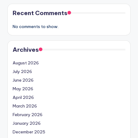
Recent Comments
No comments to show.
Archives
August 2026
July 2026
June 2026
May 2026
April 2026
March 2026
February 2026
January 2026
December 2025