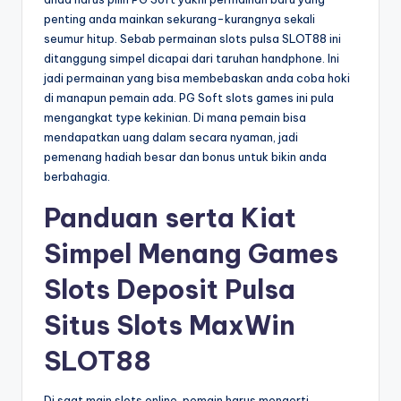
penting anda mainkan sekurang-kurangnya sekali
seumur hitup. Sebab permainan slots pulsa SLOT88 ini
ditanggung simpel dicapai dari taruhan handphone. Ini
jadi permainan yang bisa membebaskan anda coba hoki
di manapun pemain ada. PG Soft slots games ini pula
mengangkat type kekinian. Di mana pemain bisa
mendapatkan uang dalam secara nyaman, jadi
pemenang hadiah besar dan bonus untuk bikin anda
berbahagia.
Panduan serta Kiat
Simpel Menang Games
Slots Deposit Pulsa
Situs Slots MaxWin
SLOT88
Di saat main slots online, pemain harus mengerti