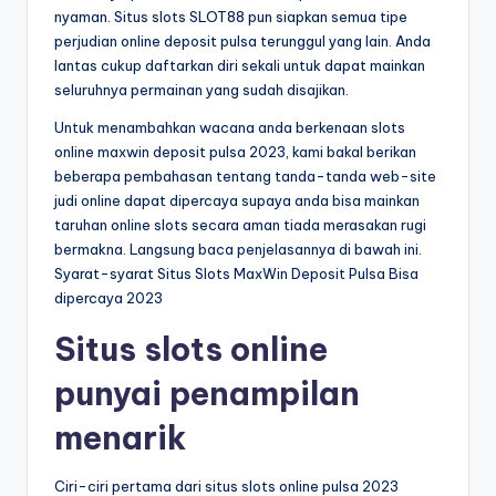
nyaman. Situs slots SLOT88 pun siapkan semua tipe
perjudian online deposit pulsa terunggul yang lain. Anda
lantas cukup daftarkan diri sekali untuk dapat mainkan
seluruhnya permainan yang sudah disajikan.
Untuk menambahkan wacana anda berkenaan slots
online maxwin deposit pulsa 2023, kami bakal berikan
beberapa pembahasan tentang tanda-tanda web-site
judi online dapat dipercaya supaya anda bisa mainkan
taruhan online slots secara aman tiada merasakan rugi
bermakna. Langsung baca penjelasannya di bawah ini.
Syarat-syarat Situs Slots MaxWin Deposit Pulsa Bisa
dipercaya 2023
Situs slots online
punyai penampilan
menarik
Ciri-ciri pertama dari situs slots online pulsa 2023