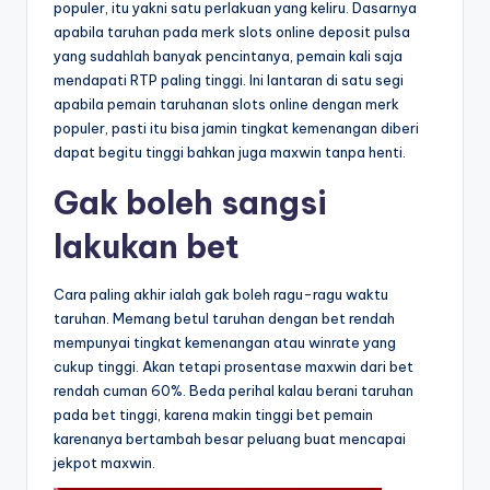
populer, itu yakni satu perlakuan yang keliru. Dasarnya
apabila taruhan pada merk slots online deposit pulsa
yang sudahlah banyak pencintanya, pemain kali saja
mendapati RTP paling tinggi. Ini lantaran di satu segi
apabila pemain taruhanan slots online dengan merk
populer, pasti itu bisa jamin tingkat kemenangan diberi
dapat begitu tinggi bahkan juga maxwin tanpa henti.
Gak boleh sangsi
lakukan bet
Cara paling akhir ialah gak boleh ragu-ragu waktu
taruhan. Memang betul taruhan dengan bet rendah
mempunyai tingkat kemenangan atau winrate yang
cukup tinggi. Akan tetapi prosentase maxwin dari bet
rendah cuman 60%. Beda perihal kalau berani taruhan
pada bet tinggi, karena makin tinggi bet pemain
karenanya bertambah besar peluang buat mencapai
jekpot maxwin.