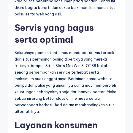
kredibilitas beberapa konsumen pada bandar. Tanda ini
dikira begitu berarti dan cukup baik memilah mana situs
palsu serta web yang asli.
Servis yang bagus
serta optimal
Seluruhnya pemain tentu mau mendapat servis terbaik
dari situs permainan paling dipercaya yang mereka
ikutinya. Adapun Situs Slots MaxWin SLOT88 bakal
senang persembahkan service terhebat serta
maksimum buat anggotanya. Berlainan sama website
penipu dan palsu yang umumnya cuma mau memperoleh
keuntungan sebanyaknya saja dari banyak bettor. Maka
sebab ini orang bettor slots online mesti selalu
berwaspada berhati-hati dalam membandingkan situs
alternatifnya.
Layanan konsumen