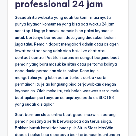
professional 24 jam
Sesudah itu website yang udah terkonfirmasi nyata
punya layanan konsumen yang bisa ada waktu 24 jam
nonstop. Hingga banyak pemain bisa pakai layanan ini
untuk bertanya bermacam data yang dirasakan belum
juga tahu. Pemain dapat mengabari admin atau cs agen
lewat contact yang udah siap baik live chat atau
contact centre. Pastilah sarana ini sangat berguna buat
pemain yang baru masuk ke situs atau pertama kalinya
coba dunia permainan slots online. Rasa ingin
mengetahui yang lebih besar terkait serba-serbi
permainan itu jelas langsung bisa terjawabkan dengan
layanan cs. Oleh maka itu, tak boleh waswas serta malu
buat ajukan pertanyaan selanjutnya pada cs SLOT88
yang sudah disiapkan.
Saat bermain slots online buat gapai maxwin, seorang
pemain pastinya perlu berwaspada dan terus siaga.
Bahkan butuh ketelitian buat pilih Situs Slots MaxWin
deposit pulsa bisa dipercaya biar terbangun keuntungan