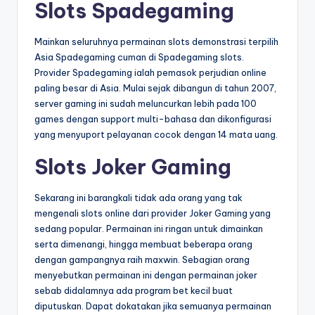
Slots Spadegaming
Mainkan seluruhnya permainan slots demonstrasi terpilih
Asia Spadegaming cuman di Spadegaming slots.
Provider Spadegaming ialah pemasok perjudian online
paling besar di Asia. Mulai sejak dibangun di tahun 2007,
server gaming ini sudah meluncurkan lebih pada 100
games dengan support multi-bahasa dan dikonfigurasi
yang menyuport pelayanan cocok dengan 14 mata uang.
Slots Joker Gaming
Sekarang ini barangkali tidak ada orang yang tak
mengenali slots online dari provider Joker Gaming yang
sedang popular. Permainan ini ringan untuk dimainkan
serta dimenangi, hingga membuat beberapa orang
dengan gampangnya raih maxwin. Sebagian orang
menyebutkan permainan ini dengan permainan joker
sebab didalamnya ada program bet kecil buat
diputuskan. Dapat dokatakan jika semuanya permainan