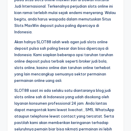
Judi Internasional. Terkenalnya perjudian slots online ini
kian ramai terlebih mulai sejak endemi menyerang. Walau
begitu, anda harus waspada dalam memutuskan Situs
Slots MaxWin deposit pulsa paling dipercaya di
Indonesia.
Akan halnya SLOT88 ialah web agen judi slots online
deposit pulsa sah paling besar dan bisa dipercaya di
Indonesia. Kami siapkan beberapa opsi taruhan taruhan
online deposit pulsa terbaik seperti broker judi bola,
slots online, kasino online dan taruhan online terhebat
yang lain mencangkup semuanya sektor permainan
permainan online uang asli.
SLOT88 saat ini ada selaku satu diantaranya blog judi
slots online sah di Indonesia yang udah disokong oleh
layanan konsumen professional 24 jam. Anda lantas
dapat mengontak kami lewat livechat , SMS, WhatsApp
ataupun telephone lewat contact yang tercatat. Serta
pastilah kami akan memberikan keringanan terhadap
seluruhnya pemain biar bisa nikmati permainan ini lebih