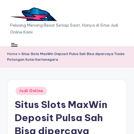
Skip
to
A
Peluang Menang Besar Setiap Saat, Hanya di Situs Judi
content
Online Kami
A
F
C
Home
»
Situs Slots MaxWin Deposit Pulsa Sah Bisa dipercaya Tiada
Potongan Kutai Kartanegara
G
Posted
Judi Online
in
Situs Slots MaxWin
Deposit Pulsa Sah
Bisa dipercaya