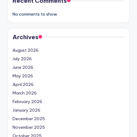
Recent Comments
No comments to show.
Archives
August 2026
July 2026
June 2026
May 2026
April 2026
March 2026
February 2026
January 2026
December 2025
November 2025
October 2025