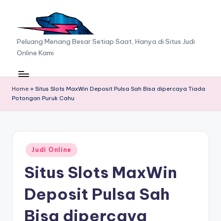
Skip
to
A
Peluang Menang Besar Setiap Saat, Hanya di Situs Judi
content
Online Kami
A
F
C
Home
»
Situs Slots MaxWin Deposit Pulsa Sah Bisa dipercaya Tiada
Potongan Puruk Cahu
G
Posted
Judi Online
in
Situs Slots MaxWin
Deposit Pulsa Sah
Bisa dipercaya