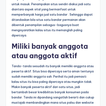
untuk masuk. Penampakan situs sendiri diakui jadi satu
diantara aspek vital yang bermanfaat untuk
memperbanyak harga jual satu bandar . Sehingga dapat
ditandaskan bila situs satu bandar permainan akan
dibentuk penampilan sebagus-bagusnya buat
mengisyaratkan kalau situs itu memanglah paling
dipercaya.
Miliki banyak anggota
atau anggota aktif
Tanda-tanda sesudah itu banyak memiliki anggota atau
peserta aktif. Situs bisa dipercaya serta aman tentunya
sudah memiliki anggota sah. Perihal itu jadi pemasti
kalau situs itu bisa paling dipercaya atau mungkin tidak.
Makin banyak peserta aktif dari satu situs, jadi
bertambah besar kredibilitas banyak konsumen pada
bandar. Tanda ini dipandang sangatlah berarti dan cukup
mustajab membandingkan mana situs palsu dan website