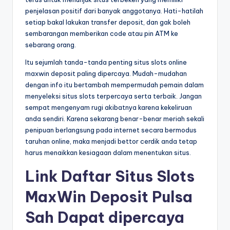
penjelasan positif dari banyak anggotanya. Hati-hatilah
setiap bakal lakukan transfer deposit, dan gak boleh
sembarangan memberikan code atau pin ATM ke
sebarang orang.
Itu sejumlah tanda-tanda penting situs slots online
maxwin deposit paling dipercaya. Mudah-mudahan
dengan info itu bertambah mempermudah pemain dalam
menyeleksi situs slots terpercaya serta terbaik. Jangan
sempat mengenyam rugi akibatnya karena kekeliruan
anda sendiri. Karena sekarang benar-benar meriah sekali
penipuan berlangsung pada internet secara bermodus
taruhan online, maka menjadi bettor cerdik anda tetap
harus menaikkan kesiagaan dalam menentukan situs.
Link Daftar Situs Slots
MaxWin Deposit Pulsa
Sah Dapat dipercaya