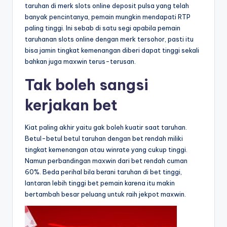
taruhan di merk slots online deposit pulsa yang telah
banyak pencintanya, pemain mungkin mendapati RTP
paling tinggi. Ini sebab di satu segi apabila pemain
taruhanan slots online dengan merk tersohor, pasti itu
bisa jamin tingkat kemenangan diberi dapat tinggi sekali
bahkan juga maxwin terus-terusan.
Tak boleh sangsi
kerjakan bet
Kiat paling akhir yaitu gak boleh kuatir saat taruhan.
Betul-betul betul taruhan dengan bet rendah miliki
tingkat kemenangan atau winrate yang cukup tinggi.
Namun perbandingan maxwin dari bet rendah cuman
60%. Beda perihal bila berani taruhan di bet tinggi,
lantaran lebih tinggi bet pemain karena itu makin
bertambah besar peluang untuk raih jekpot maxwin.