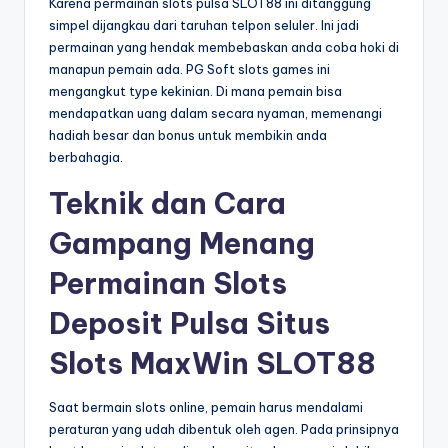
Karena permainan slots pulsa SLOT88 ini ditanggung
simpel dijangkau dari taruhan telpon seluler. Ini jadi
permainan yang hendak membebaskan anda coba hoki di
manapun pemain ada. PG Soft slots games ini
mengangkut type kekinian. Di mana pemain bisa
mendapatkan uang dalam secara nyaman, memenangi
hadiah besar dan bonus untuk membikin anda
berbahagia.
Teknik dan Cara
Gampang Menang
Permainan Slots
Deposit Pulsa Situs
Slots MaxWin SLOT88
Saat bermain slots online, pemain harus mendalami
peraturan yang udah dibentuk oleh agen. Pada prinsipnya