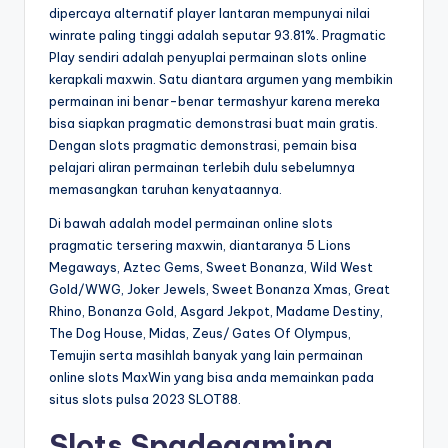
dipercaya alternatif player lantaran mempunyai nilai
winrate paling tinggi adalah seputar 93.81%. Pragmatic
Play sendiri adalah penyuplai permainan slots online
kerapkali maxwin. Satu diantara argumen yang membikin
permainan ini benar-benar termashyur karena mereka
bisa siapkan pragmatic demonstrasi buat main gratis.
Dengan slots pragmatic demonstrasi, pemain bisa
pelajari aliran permainan terlebih dulu sebelumnya
memasangkan taruhan kenyataannya.
Di bawah adalah model permainan online slots
pragmatic tersering maxwin, diantaranya 5 Lions
Megaways, Aztec Gems, Sweet Bonanza, Wild West
Gold/WWG, Joker Jewels, Sweet Bonanza Xmas, Great
Rhino, Bonanza Gold, Asgard Jekpot, Madame Destiny,
The Dog House, Midas, Zeus/ Gates Of Olympus,
Temujin serta masihlah banyak yang lain permainan
online slots MaxWin yang bisa anda memainkan pada
situs slots pulsa 2023 SLOT88.
Slots Spadegaming