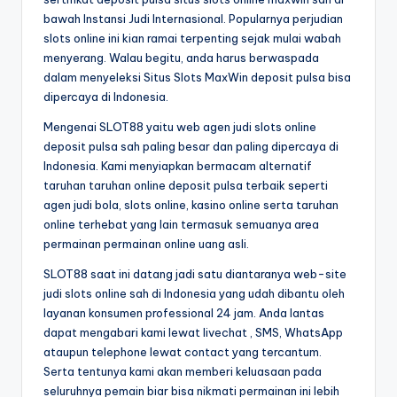
bawah Instansi Judi Internasional. Popularnya perjudian
slots online ini kian ramai terpenting sejak mulai wabah
menyerang. Walau begitu, anda harus berwaspada
dalam menyeleksi Situs Slots MaxWin deposit pulsa bisa
dipercaya di Indonesia.
Mengenai SLOT88 yaitu web agen judi slots online
deposit pulsa sah paling besar dan paling dipercaya di
Indonesia. Kami menyiapkan bermacam alternatif
taruhan taruhan online deposit pulsa terbaik seperti
agen judi bola, slots online, kasino online serta taruhan
online terhebat yang lain termasuk semuanya area
permainan permainan online uang asli.
SLOT88 saat ini datang jadi satu diantaranya web-site
judi slots online sah di Indonesia yang udah dibantu oleh
layanan konsumen professional 24 jam. Anda lantas
dapat mengabari kami lewat livechat , SMS, WhatsApp
ataupun telephone lewat contact yang tercantum.
Serta tentunya kami akan memberi keluasaan pada
seluruhnya pemain biar bisa nikmati permainan ini lebih