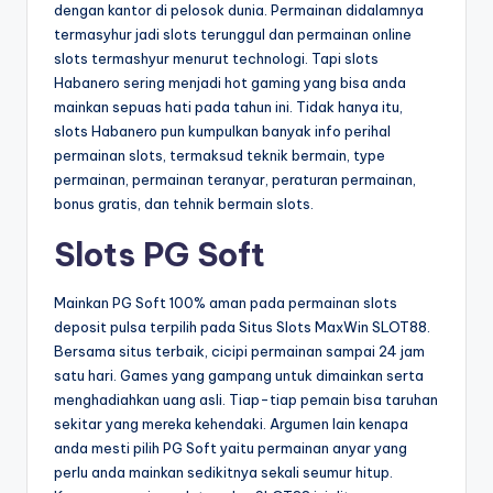
dengan kantor di pelosok dunia. Permainan didalamnya
termasyhur jadi slots terunggul dan permainan online
slots termashyur menurut technologi. Tapi slots
Habanero sering menjadi hot gaming yang bisa anda
mainkan sepuas hati pada tahun ini. Tidak hanya itu,
slots Habanero pun kumpulkan banyak info perihal
permainan slots, termaksud teknik bermain, type
permainan, permainan teranyar, peraturan permainan,
bonus gratis, dan tehnik bermain slots.
Slots PG Soft
Mainkan PG Soft 100% aman pada permainan slots
deposit pulsa terpilih pada Situs Slots MaxWin SLOT88.
Bersama situs terbaik, cicipi permainan sampai 24 jam
satu hari. Games yang gampang untuk dimainkan serta
menghadiahkan uang asli. Tiap-tiap pemain bisa taruhan
sekitar yang mereka kehendaki. Argumen lain kenapa
anda mesti pilih PG Soft yaitu permainan anyar yang
perlu anda mainkan sedikitnya sekali seumur hitup.