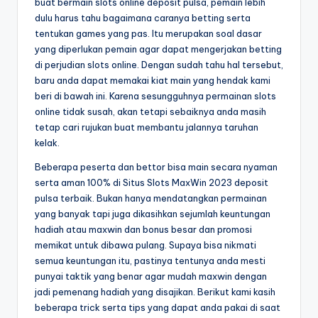
buat bermain slots online deposit pulsa, pemain lebih
dulu harus tahu bagaimana caranya betting serta
tentukan games yang pas. Itu merupakan soal dasar
yang diperlukan pemain agar dapat mengerjakan betting
di perjudian slots online. Dengan sudah tahu hal tersebut,
baru anda dapat memakai kiat main yang hendak kami
beri di bawah ini. Karena sesungguhnya permainan slots
online tidak susah, akan tetapi sebaiknya anda masih
tetap cari rujukan buat membantu jalannya taruhan
kelak.
Beberapa peserta dan bettor bisa main secara nyaman
serta aman 100% di Situs Slots MaxWin 2023 deposit
pulsa terbaik. Bukan hanya mendatangkan permainan
yang banyak tapi juga dikasihkan sejumlah keuntungan
hadiah atau maxwin dan bonus besar dan promosi
memikat untuk dibawa pulang. Supaya bisa nikmati
semua keuntungan itu, pastinya tentunya anda mesti
punyai taktik yang benar agar mudah maxwin dengan
jadi pemenang hadiah yang disajikan. Berikut kami kasih
beberapa trick serta tips yang dapat anda pakai di saat