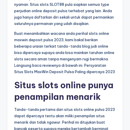
nyaman. Situs slots SLOT88 pula siapkan semua type
perjudian online deposit pulsa terhebat yang lain. Anda
juga hanya daftarkan diri sekali untuk dapat permainkan
seluruhnya permainan yang udah disajikan.
Buat menambahkan wacana anda perihal slots online
maxwin deposit pulsa 2023, kami bakal berikan
beberapa uraian terkait tanda-tanda blog judi online
bisa dipercaya supaya anda bisa mainkan taruhan online
slots secara aman tanpa mengenyam rugi bermakna.
Langsung baca reviewnya di bawah ini. Persyaratan
Situs Slots MaxWin Deposit Pulsa Paling dipercaya 2023
Situs slots online punya
penampilan menarik
Tanda-tanda pertama dari situs slots online pulsa 2023
dapat dipercaya tentu akan miliki penampilan situs
menarik dan tidak ngawur. Perihal ini ditujukan buat
banyak peserta supaya mereka bertambah berminat