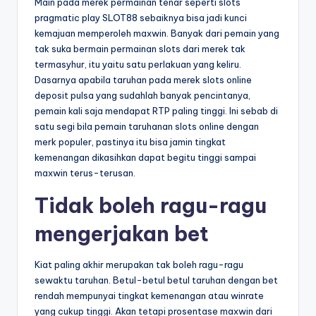
Main pada merek permainan tenar seperti slots
pragmatic play SLOT88 sebaiknya bisa jadi kunci
kemajuan memperoleh maxwin. Banyak dari pemain yang
tak suka bermain permainan slots dari merek tak
termasyhur, itu yaitu satu perlakuan yang keliru.
Dasarnya apabila taruhan pada merek slots online
deposit pulsa yang sudahlah banyak pencintanya,
pemain kali saja mendapat RTP paling tinggi. Ini sebab di
satu segi bila pemain taruhanan slots online dengan
merk populer, pastinya itu bisa jamin tingkat
kemenangan dikasihkan dapat begitu tinggi sampai
maxwin terus-terusan.
Tidak boleh ragu-ragu
mengerjakan bet
Kiat paling akhir merupakan tak boleh ragu-ragu
sewaktu taruhan. Betul-betul betul taruhan dengan bet
rendah mempunyai tingkat kemenangan atau winrate
yang cukup tinggi. Akan tetapi prosentase maxwin dari