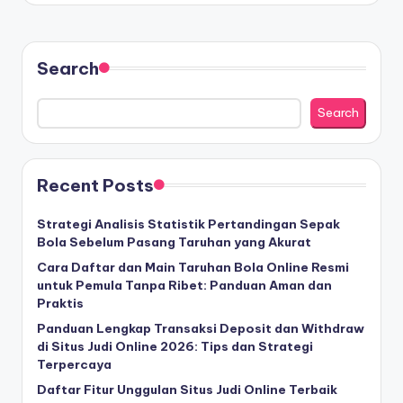
Search
Search
Recent Posts
Strategi Analisis Statistik Pertandingan Sepak
Bola Sebelum Pasang Taruhan yang Akurat
Cara Daftar dan Main Taruhan Bola Online Resmi
untuk Pemula Tanpa Ribet: Panduan Aman dan
Praktis
Panduan Lengkap Transaksi Deposit dan Withdraw
di Situs Judi Online 2026: Tips dan Strategi
Terpercaya
Daftar Fitur Unggulan Situs Judi Online Terbaik