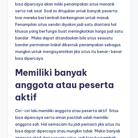
bisa dipercaya akan miliki penampakan situs menarik
serta tak asal. Soal ini ditujukan untuk banyak peserta
biar mereka bertambah berkeinginan untuk masuk.
Penampilan situs sendiri diyakini jadi satu diantara hal
khusus yang berfungsi buat meningkatkan harga jual satu
bandar . Maka dapat ditandaskan bila situs sesuatu
bandar permainan bakal dibentuk penampakan sebagus
mungkin untuk mengisyaratkan jika situs itu benar-benar
bisa dipercaya.
Memiliki banyak
anggota atau peserta
aktif
Ciri-ciri lalu memiliki anggota atau peserta aktif. Situs
bisa dipercaya serta aman pastilah udah memiliki
anggota sah. Hal semacam itu jadi pemasti jika situs itu
bisa dapat dipercaya atau mungkin tidak. Makin banyak
anggota aktif dari sesuatu situs, jadi kian bertambah