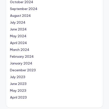
October 2024
September 2024
August 2024
July 2024
June 2024
May 2024
April 2024
March 2024
February 2024
January 2024
December 2023
July 2023
June 2023
May 2023
April 2023