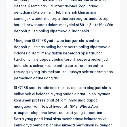
Instansi Permainan judi Internasional. Popularnya
perjudian slots online ini lebih meriah khususnya
semenjak wabah menerpa. Biarpun begitu, anda tetap
harus berwaspada dalam menyeleksi Situs Slots MaxWin
deposit pulsa paling dipercaya di Indonesia.
Mengenai SLOT88 yaitu web biro judi slots online
deposit pulsa sah paling besar serta paling dipercaya di
Indonesia. Kami menyiapkan beberapa opsi taruhan
taruhan online deposit pulsa terpilih seperti broker judi
bola, slots online, kasino online serta taruhan online
terunggul yang lain meliputi seluruhnya sektor permainan
permainan online uang asli.
SLOT88 saat ini ada selaku satu diantara blog judi slots
online sah di Indonesia yang sudah dibantu oleh layanan
konsumen professional 24 jam. Anda juga dapat
mengabari kami lewat livechat , SMS, WhatsApp
ataupun telephone lewat contact yang tercantum.
Serta yang pasti kami akan memberinya keluasaan ke
semuanya pemain biar bisa nikmati permainan ini dengan