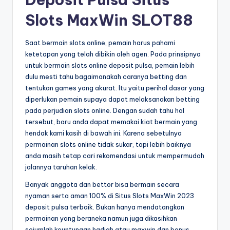
Slots MaxWin SLOT88
Saat bermain slots online, pemain harus pahami
ketetapan yang telah dibikin oleh agen. Pada prinsipnya
untuk bermain slots online deposit pulsa, pemain lebih
dulu mesti tahu bagaimanakah caranya betting dan
tentukan games yang akurat. Itu yaitu perihal dasar yang
diperlukan pemain supaya dapat melaksanakan betting
pada perjudian slots online. Dengan sudah tahu hal
tersebut, baru anda dapat memakai kiat bermain yang
hendak kami kasih di bawah ini. Karena sebetulnya
permainan slots online tidak sukar, tapi lebih baiknya
anda masih tetap cari rekomendasi untuk mempermudah
jalannya taruhan kelak.
Banyak anggota dan bettor bisa bermain secara
nyaman serta aman 100% di Situs Slots MaxWin 2023
deposit pulsa terbaik. Bukan hanya mendatangkan
permainan yang beraneka namun juga dikasihkan
sejumlah keuntungan hadiah atau maxwin dan bonus