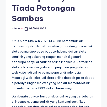
Tiada Potongan
Sambas
admin
08/06/2023
Posted
by
Situs Slots MaxWin 2023 SLOT88 persembahkan
permainan judi pulsa slots online gacor dengan opsi link
slots paling dipercaya buat terhubung daftar slots
terakhir yang sekarang tengah meriah digemari
beberapa penyuka taruhan online Indonesia. Permainan
slots online sendiri yaitu satu perjudian yang ada pada
web-site judi online paling populer di Indonesia.
Manalagi web-site judi slots online deposit pulsa dapat
dipercaya ringan maxwin yang berikut memanfaatkan
prosedur fairplay 100% dalam bermainnya.
Dari begitu banyak bandar slots online yang bertaburan
di Indonesia, cuma sedikit yang kantongi sertifikat
deposit pulsa situs slots online maxwin sah di bawah