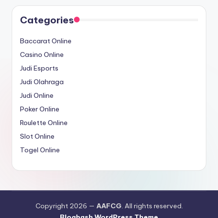
Categories
Baccarat Online
Casino Online
Judi Esports
Judi Olahraga
Judi Online
Poker Online
Roulette Online
Slot Online
Togel Online
Copyright 2026 —
AAFCG
. All rights reserved.
Bloghash WordPress Theme