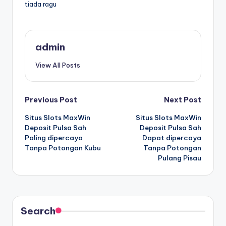
tiada ragu
admin
View All Posts
Post
Previous Post
Next Post
Situs Slots MaxWin
Situs Slots MaxWin
navigation
Deposit Pulsa Sah
Deposit Pulsa Sah
Paling dipercaya
Dapat dipercaya
Tanpa Potongan Kubu
Tanpa Potongan
Pulang Pisau
Search