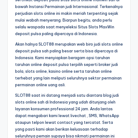
bawah Instansi Permainan judi Internasional. Terkenalnya
perjudian slots online ini makin meriah terpenting sejak
mulai wabah menyerang. Biarpun begitu, anda perlu
selalu waspada saat menyeleksi Situs Slots MaxWin
deposit pulsa paling dipercaya di Indonesia.
Akan halnya SLOT88 merupakan web biro judi slots online
deposit pulsa sah paling besar serta bisa dipercaya di
Indonesia. Kami menyiapkan beragam opsi taruhan
taruhan online deposit pulsa terpilih seperti broker judi
bola, slots online, kasino online serta taruhan online
terhebat yang lain meliputi seluruhnya sektor permainan
permainan online uang asli.
SLOT88 saat ini datang menjadi satu diantara blog judi
slots online sah di Indonesia yang udah ditunjang oleh
layanan konsumen professional 24 jam. Anda lantas
dapat mengabari kami lewat livechat , SMS, WhatsApp
ataupun telpon lewat contact yang tercatat. Serta
yang pasti kami akan berikan keluasaan terhadap
seluruhnya pemain supaya bisa nikmati permainan ini