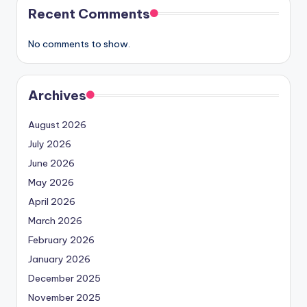
Recent Comments
No comments to show.
Archives
August 2026
July 2026
June 2026
May 2026
April 2026
March 2026
February 2026
January 2026
December 2025
November 2025