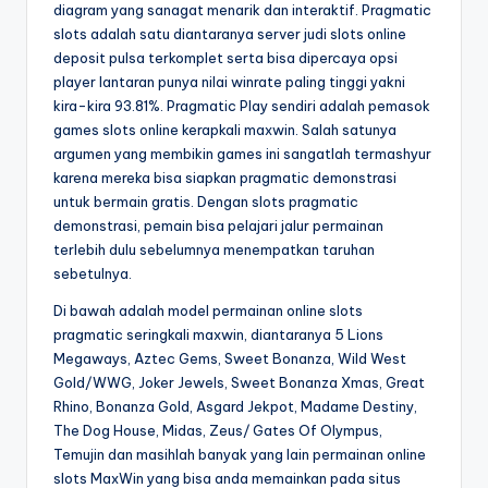
diagram yang sanagat menarik dan interaktif. Pragmatic
slots adalah satu diantaranya server judi slots online
deposit pulsa terkomplet serta bisa dipercaya opsi
player lantaran punya nilai winrate paling tinggi yakni
kira-kira 93.81%. Pragmatic Play sendiri adalah pemasok
games slots online kerapkali maxwin. Salah satunya
argumen yang membikin games ini sangatlah termashyur
karena mereka bisa siapkan pragmatic demonstrasi
untuk bermain gratis. Dengan slots pragmatic
demonstrasi, pemain bisa pelajari jalur permainan
terlebih dulu sebelumnya menempatkan taruhan
sebetulnya.
Di bawah adalah model permainan online slots
pragmatic seringkali maxwin, diantaranya 5 Lions
Megaways, Aztec Gems, Sweet Bonanza, Wild West
Gold/WWG, Joker Jewels, Sweet Bonanza Xmas, Great
Rhino, Bonanza Gold, Asgard Jekpot, Madame Destiny,
The Dog House, Midas, Zeus/ Gates Of Olympus,
Temujin dan masihlah banyak yang lain permainan online
slots MaxWin yang bisa anda memainkan pada situs