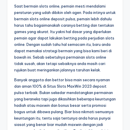
Saat bermain slots online, pemain mesti mendalami
peraturan yang udah dibikin oleh agen. Pada intinya untuk
bermain slots online deposit pulsa, pemain lebih dahulu
harus tahu bagaimanakah caranya betting dan tentukan
games yang akurat. Itu yakni hal dasar yang diperlukan
pemain agar dapat lakukan betting pada perjudian slots
online. Dengan sudah tahu hal semacam itu, baru anda
dapat memakai strategi bermain yang bisa kami beri di
bawah ini. Sebab sebetulnya permainan slots online
tidak susah, akan tetapi sebaiknya anda masih cari
rujukan buat meringankan jalannya taruhan kelak.
Banyak anggota dan bettor bisa main secara nyaman
dan aman 100% di Situs Slots MaxWin 2023 deposit
pulsa terbaik. Bukan sekedar mendatangkan permainan
yang beraneka tapi juga dikasihkan beberapa keuntungan
hadiah atau maxwin dan bonus besar serta promosi
bagus untuk dibawa pulang. Biar bisa nikmati semuanya
keuntungan itu, tentu saja tentunya anda harus punyai
siasat yang benar biar mudah maxwin dengan jadi