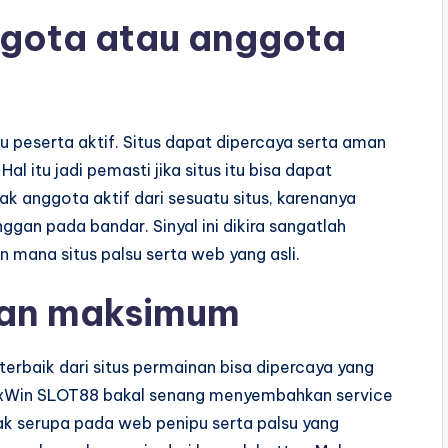
ggota atau anggota
 peserta aktif. Situs dapat dipercaya serta aman
l itu jadi pemasti jika situs itu bisa dapat
k anggota aktif dari sesuatu situs, karenanya
gan pada bandar. Sinyal ini dikira sangatlah
mana situs palsu serta web yang asli.
dan maksimum
erbaik dari situs permainan bisa dipercaya yang
MaxWin SLOT88 bakal senang menyembahkan service
k serupa pada web penipu serta palsu yang