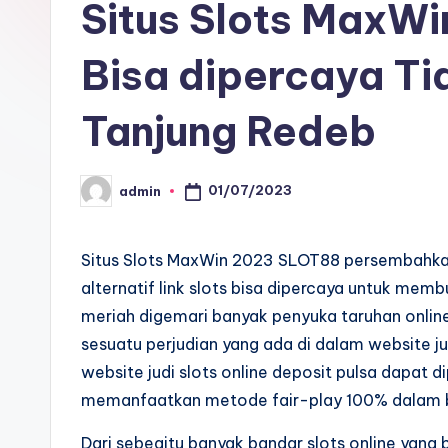
Situs Slots MaxWi
Bisa dipercaya T
Tanjung Redeb
01/07/2023
admin
Posted
by
Situs Slots MaxWin 2023 SLOT88 persembahkan 
alternatif link slots bisa dipercaya untuk memb
meriah digemari banyak penyuka taruhan online 
sesuatu perjudian yang ada di dalam website jud
website judi slots online deposit pulsa dapat 
memanfaatkan metode fair-play 100% dalam 
Dari sebegitu banyak bandar slots online yang 