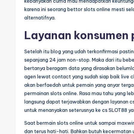
kebanyakan cuma mau mendapatkan keuntungan
karena ini seorang bettor slots online mesti s
alternatifnya.
Layanan konsumen p
Setelah itu blog yang udah terkonfirmasi past
sepanjang 24 jam non-stop. Maka dari itu beb
bertanya beragam data yang dirasakan belumla
agen lewat contact yang sudah siap baik live c
akan berfaedah untuk pemain yang anyar terga
permainan slots online. Rasa mau tahu yang leb
langsung dapat terjawabkan dengan layanan cs.
untuk menanyakan seterusnya ke cs SLOT88 yan
Saat bermain slots online untuk sampai maxwi
dan terus hati-hati. Bahkan butuh kecermatan