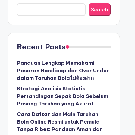
Search
Recent Posts
Panduan Lengkap Memahami
Pasaran Handicap dan Over Under
dalam Taruhan Bolaไม่ต้องฝาก
Strategi Analisis Statistik
Pertandingan Sepak Bola Sebelum
Pasang Taruhan yang Akurat
Cara Daftar dan Main Taruhan
Bola Online Resmi untuk Pemula
Tanpa Ribet: Panduan Aman dan