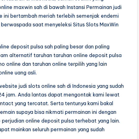
 online maxwin sah di bawah Instansi Permainan judi
ine ini bertambah meriah terlebih semenjak endemi
u berwaspada saat menyeleksi Situs Slots MaxWin
line deposit pulsa sah paling besar dan paling
am alternatif taruhan taruhan online deposit pulsa
ino online dan taruhan online terpilih yang lain
line uang asli.
ebsite judi slots online sah di Indonesia yang sudah
 24 jam. Anda lantas dapat mengontak kami lewat
ntact yang tercatat. Serta tentunya kami bakal
main supaya bisa nikmati permainan ini dengan
perjudian online deposit pulsa terhebat yang lain.
 dapat mainkan seluruh permainan yang sudah