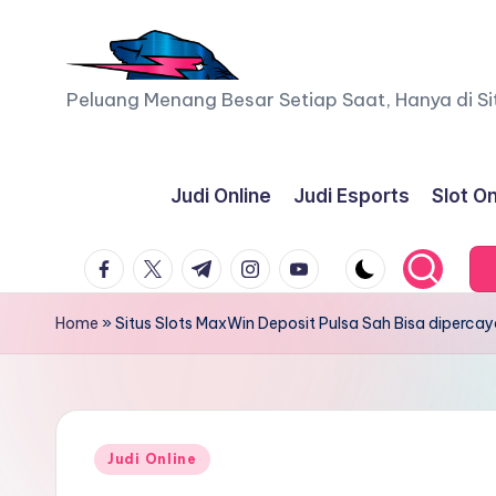
Skip
to
A
Peluang Menang Besar Setiap Saat, Hanya di Sit
content
A
F
Judi Online
Judi Esports
Slot On
C
facebook.com
twitter.com
t.me
instagram.com
youtube.com
G
Home
»
Situs Slots MaxWin Deposit Pulsa Sah Bisa diperc
Posted
Judi Online
in