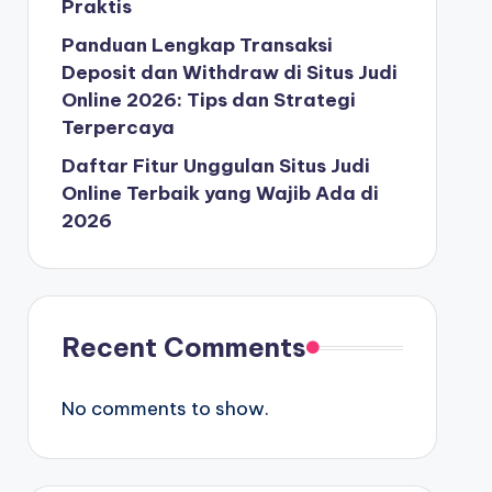
Praktis
Panduan Lengkap Transaksi
Deposit dan Withdraw di Situs Judi
Online 2026: Tips dan Strategi
Terpercaya
Daftar Fitur Unggulan Situs Judi
Online Terbaik yang Wajib Ada di
2026
Recent Comments
No comments to show.