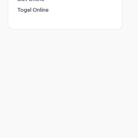
Togel Online