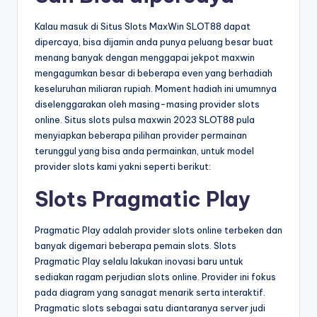
Kalau masuk di Situs Slots MaxWin SLOT88 dapat
dipercaya, bisa dijamin anda punya peluang besar buat
menang banyak dengan menggapai jekpot maxwin
mengagumkan besar di beberapa even yang berhadiah
keseluruhan miliaran rupiah. Moment hadiah ini umumnya
diselenggarakan oleh masing-masing provider slots
online. Situs slots pulsa maxwin 2023 SLOT88 pula
menyiapkan beberapa pilihan provider permainan
terunggul yang bisa anda permainkan, untuk model
provider slots kami yakni seperti berikut:
Slots Pragmatic Play
Pragmatic Play adalah provider slots online terbeken dan
banyak digemari beberapa pemain slots. Slots
Pragmatic Play selalu lakukan inovasi baru untuk
sediakan ragam perjudian slots online. Provider ini fokus
pada diagram yang sanagat menarik serta interaktif.
Pragmatic slots sebagai satu diantaranya server judi