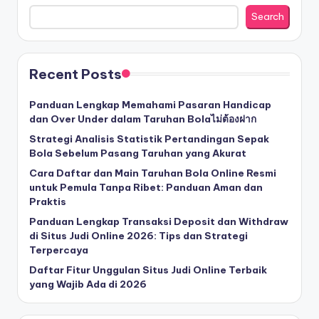
Search
Recent Posts
Panduan Lengkap Memahami Pasaran Handicap
dan Over Under dalam Taruhan Bolaไม่ต้องฝาก
Strategi Analisis Statistik Pertandingan Sepak
Bola Sebelum Pasang Taruhan yang Akurat
Cara Daftar dan Main Taruhan Bola Online Resmi
untuk Pemula Tanpa Ribet: Panduan Aman dan
Praktis
Panduan Lengkap Transaksi Deposit dan Withdraw
di Situs Judi Online 2026: Tips dan Strategi
Terpercaya
Daftar Fitur Unggulan Situs Judi Online Terbaik
yang Wajib Ada di 2026