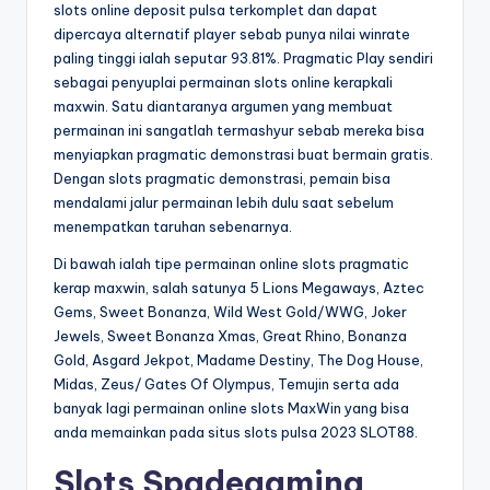
slots online deposit pulsa terkomplet dan dapat
dipercaya alternatif player sebab punya nilai winrate
paling tinggi ialah seputar 93.81%. Pragmatic Play sendiri
sebagai penyuplai permainan slots online kerapkali
maxwin. Satu diantaranya argumen yang membuat
permainan ini sangatlah termashyur sebab mereka bisa
menyiapkan pragmatic demonstrasi buat bermain gratis.
Dengan slots pragmatic demonstrasi, pemain bisa
mendalami jalur permainan lebih dulu saat sebelum
menempatkan taruhan sebenarnya.
Di bawah ialah tipe permainan online slots pragmatic
kerap maxwin, salah satunya 5 Lions Megaways, Aztec
Gems, Sweet Bonanza, Wild West Gold/WWG, Joker
Jewels, Sweet Bonanza Xmas, Great Rhino, Bonanza
Gold, Asgard Jekpot, Madame Destiny, The Dog House,
Midas, Zeus/ Gates Of Olympus, Temujin serta ada
banyak lagi permainan online slots MaxWin yang bisa
anda memainkan pada situs slots pulsa 2023 SLOT88.
Slots Spadegaming