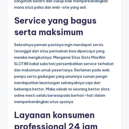
sangatlah berarti dan cukup baik memperbandingkan
mana situs palsu dan web-site yang asli.
Service yang bagus
serta maksimum
Seluruhnya pemain pastinya ingin mendapat servis
terunggul dari situs permainan bisa dipercaya yang
mereka mengikutinya. Mengenai Situs Slots MaxWin
SLOT88 bakal suka hati persembahkan service terhebat
dan maksimum untuk pesertanya. Berlainan pada web
penipu serta gadungan yang umumnya cuman pengin
mendapatkan keuntungan sebanyaknya saja dari
beberapa bettor. Maka sebab ini seorang bettor slots
online mesti selalu berwaspada berhati-hati dalam
memperbandingkan situs opsinya.
Layanan konsumen
professional 24 jam