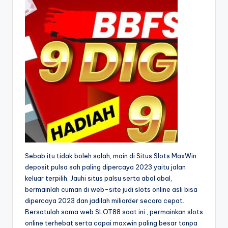
Sebab itu tidak boleh salah, main di Situs Slots MaxWin
deposit pulsa sah paling dipercaya 2023 yaitu jalan
keluar terpilih. Jauhi situs palsu serta abal abal,
bermainlah cuman di web-site judi slots online asli bisa
dipercaya 2023 dan jadilah miliarder secara cepat.
Bersatulah sama web SLOT88 saat ini , permainkan slots
online terhebat serta capai maxwin paling besar tanpa