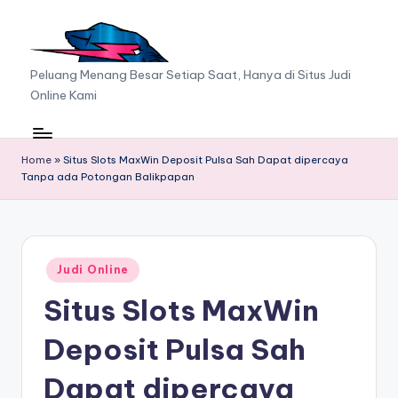
Skip
to
A
Peluang Menang Besar Setiap Saat, Hanya di Situs Judi
content
Online Kami
A
F
C
Home
»
Situs Slots MaxWin Deposit Pulsa Sah Dapat dipercaya
Tanpa ada Potongan Balikpapan
G
Posted
Judi Online
in
Situs Slots MaxWin
Deposit Pulsa Sah
Dapat dipercaya