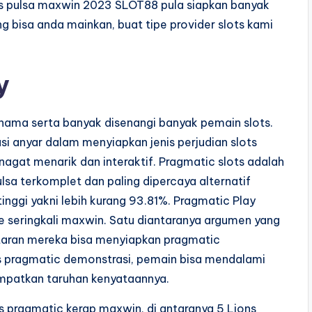
ots pulsa maxwin 2023 SLOT88 pula siapkan banyak
ng bisa anda mainkan, buat tipe provider slots kami
y
ernama serta banyak disenangi banyak pemain slots.
si anyar dalam menyiapkan jenis perjudian slots
anagat menarik dan interaktif. Pragmatic slots adalah
pulsa terkomplet dan paling dipercaya alternatif
tinggi yakni lebih kurang 93.81%. Pragmatic Play
e seringkali maxwin. Satu diantaranya argumen yang
taran mereka bisa menyiapkan pragmatic
ts pragmatic demonstrasi, pemain bisa mendalami
empatkan taruhan kenyataannya.
 pragmatic kerap maxwin, di antaranya 5 Lions