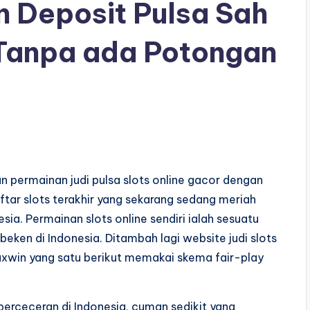
n Deposit Pulsa Sah
Tanpa ada Potongan
permainan judi pulsa slots online gacor dengan
ftar slots terakhir yang sekarang sedang meriah
ia. Permainan slots online sendiri ialah sesuatu
beken di Indonesia. Ditambah lagi website judi slots
maxwin yang satu berikut memakai skema fair-play
berceceran di Indonesia, cuman sedikit yang