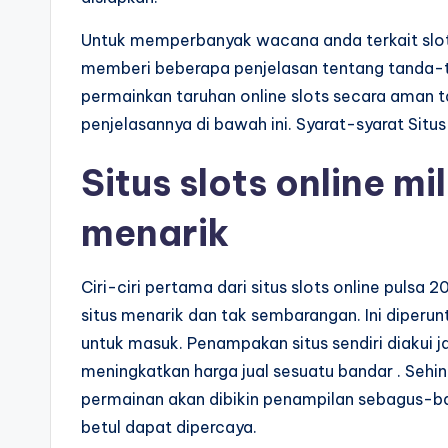
Untuk memperbanyak wacana anda terkait slots
memberi beberapa penjelasan tentang tanda-tan
permainkan taruhan online slots secara aman 
penjelasannya di bawah ini. Syarat-syarat Situ
Situs slots online mi
menarik
Ciri-ciri pertama dari situs slots online puls
situs menarik dan tak sembarangan. Ini diperun
untuk masuk. Penampakan situs sendiri diakui j
meningkatkan harga jual sesuatu bandar . Sehi
permainan akan dibikin penampilan sebagus-bag
betul dapat dipercaya.