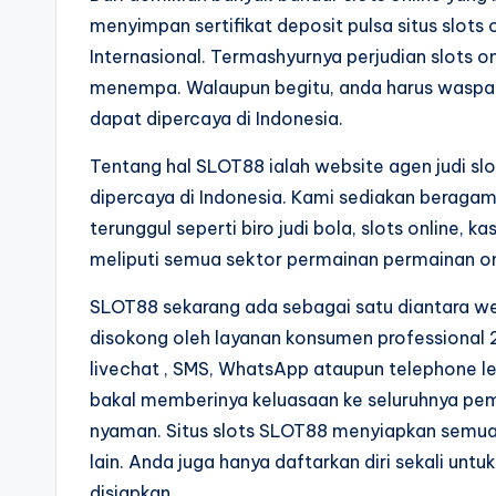
menyimpan sertifikat deposit pulsa situs slots 
Internasional. Termashyurnya perjudian slots on
menempa. Walaupun begitu, anda harus waspad
dapat dipercaya di Indonesia.
Tentang hal SLOT88 ialah website agen judi slot
dipercaya di Indonesia. Kami sediakan beragam 
terunggul seperti biro judi bola, slots online, k
meliputi semua sektor permainan permainan onl
SLOT88 sekarang ada sebagai satu diantara web 
disokong oleh layanan konsumen professional 
livechat , SMS, WhatsApp ataupun telephone l
bakal memberinya keluasaan ke seluruhnya pem
nyaman. Situs slots SLOT88 menyiapkan semua m
lain. Anda juga hanya daftarkan diri sekali u
disiapkan.