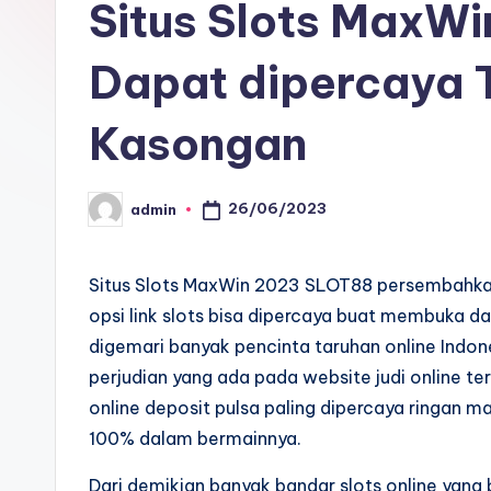
Situs Slots MaxWi
Dapat dipercaya 
Kasongan
26/06/2023
admin
Posted
by
Situs Slots MaxWin 2023 SLOT88 persembahkan 
opsi link slots bisa dipercaya buat membuka da
digemari banyak pencinta taruhan online Indones
perjudian yang ada pada website judi online ter
online deposit pulsa paling dipercaya ringan 
100% dalam bermainnya.
Dari demikian banyak bandar slots online yang 