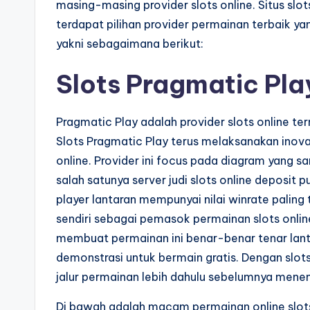
masing-masing provider slots online. Situs sl
terdapat pilihan provider permainan terbaik ya
yakni sebagaimana berikut:
Slots Pragmatic Pla
Pragmatic Play adalah provider slots online t
Slots Pragmatic Play terus melaksanakan inova
online. Provider ini focus pada diagram yang s
salah satunya server judi slots online deposit 
player lantaran mempunyai nilai winrate paling 
sendiri sebagai pemasok permainan slots onlin
membuat permainan ini benar-benar tenar lan
demonstrasi untuk bermain gratis. Dengan slo
jalur permainan lebih dahulu sebelumnya men
Di bawah adalah macam permainan online slots