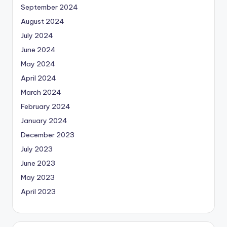
September 2024
August 2024
July 2024
June 2024
May 2024
April 2024
March 2024
February 2024
January 2024
December 2023
July 2023
June 2023
May 2023
April 2023