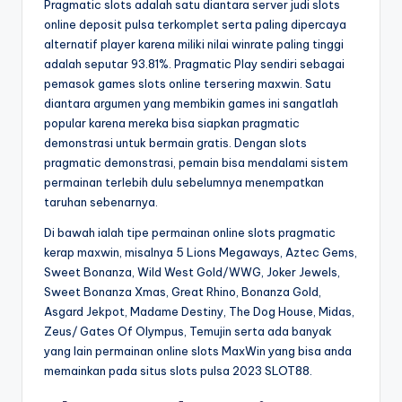
Pragmatic slots adalah satu diantara server judi slots
online deposit pulsa terkomplet serta paling dipercaya
alternatif player karena miliki nilai winrate paling tinggi
adalah seputar 93.81%. Pragmatic Play sendiri sebagai
pemasok games slots online tersering maxwin. Satu
diantara argumen yang membikin games ini sangatlah
popular karena mereka bisa siapkan pragmatic
demonstrasi untuk bermain gratis. Dengan slots
pragmatic demonstrasi, pemain bisa mendalami sistem
permainan terlebih dulu sebelumnya menempatkan
taruhan sebenarnya.
Di bawah ialah tipe permainan online slots pragmatic
kerap maxwin, misalnya 5 Lions Megaways, Aztec Gems,
Sweet Bonanza, Wild West Gold/WWG, Joker Jewels,
Sweet Bonanza Xmas, Great Rhino, Bonanza Gold,
Asgard Jekpot, Madame Destiny, The Dog House, Midas,
Zeus/ Gates Of Olympus, Temujin serta ada banyak
yang lain permainan online slots MaxWin yang bisa anda
memainkan pada situs slots pulsa 2023 SLOT88.