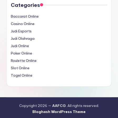
Categories
Baccarat Online
Casino Online
Judi Esports
Judi Olahraga
Judi Online
Poker Online
Roulette Online
Slot Online
Togel Online
Copyright 2026 —
AAFCG
. All rights reserved.
Bloghash WordPress Theme