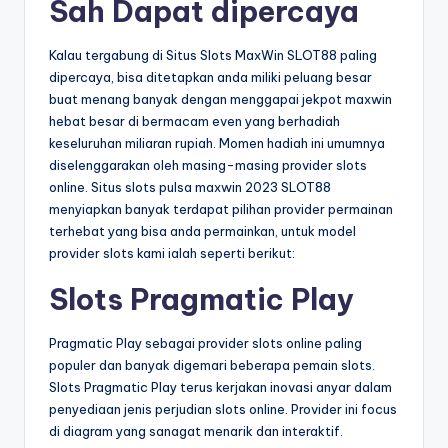
Sah Dapat dipercaya
Kalau tergabung di Situs Slots MaxWin SLOT88 paling
dipercaya, bisa ditetapkan anda miliki peluang besar
buat menang banyak dengan menggapai jekpot maxwin
hebat besar di bermacam even yang berhadiah
keseluruhan miliaran rupiah. Momen hadiah ini umumnya
diselenggarakan oleh masing-masing provider slots
online. Situs slots pulsa maxwin 2023 SLOT88
menyiapkan banyak terdapat pilihan provider permainan
terhebat yang bisa anda permainkan, untuk model
provider slots kami ialah seperti berikut:
Slots Pragmatic Play
Pragmatic Play sebagai provider slots online paling
populer dan banyak digemari beberapa pemain slots.
Slots Pragmatic Play terus kerjakan inovasi anyar dalam
penyediaan jenis perjudian slots online. Provider ini focus
di diagram yang sanagat menarik dan interaktif.