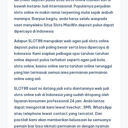
bawah Instansi Judi Internasional. Popularnya perjudian
slots online ini makin ramai terpenting mulai sejak wabah
menimpa. Biarpun begitu, anda harus selalu waspada
saat menyeleksi Situs Slots MaxWin deposit pulsa dapat
dipercaya di Indonesia.
Adapun SLOT88 merupakan web agen judi slots online
deposit pulsa sah paling besar serta bisa dipercaya di
Indonesia. Kami siapkan pelbagai opsi taruhan taruhan
online deposit pulsa terhebat seperti agen judi bola,
slots online, kasino online serta taruhan online terunggul
yang lain termasuk semua area permainan permainan
online uang asli.
SLOT88 saat ini datang jadi satu diantaranya web judi
slots online sah di Indonesia yang sudah ditopang oleh
layanan konsumen professional 24 jam. Anda lantas
dapat mengontak kami lewat livechat , SMS, WhatsApp
atau telephone lewat contact yang tercatat. Dan
pastilah kami akan memberikan keluasaan ke semuanya
pemain biar bisa nikmati permainan ini dengan nyaman.