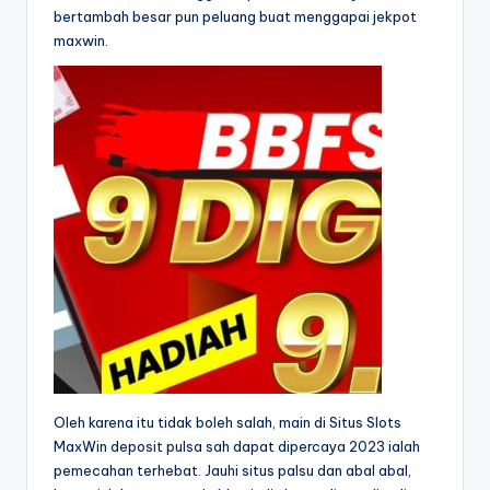
bertambah besar pun peluang buat menggapai jekpot
maxwin.
Oleh karena itu tidak boleh salah, main di Situs Slots
MaxWin deposit pulsa sah dapat dipercaya 2023 ialah
pemecahan terhebat. Jauhi situs palsu dan abal abal,