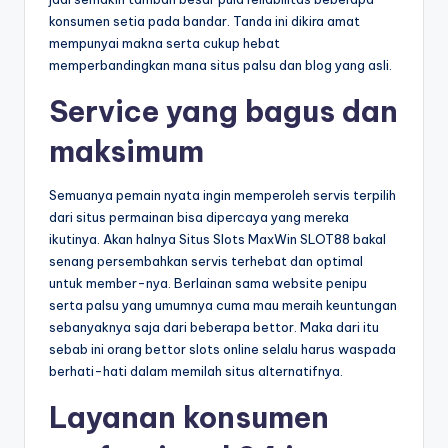
konsumen setia pada bandar. Tanda ini dikira amat
mempunyai makna serta cukup hebat
memperbandingkan mana situs palsu dan blog yang asli.
Service yang bagus dan
maksimum
Semuanya pemain nyata ingin memperoleh servis terpilih
dari situs permainan bisa dipercaya yang mereka
ikutinya. Akan halnya Situs Slots MaxWin SLOT88 bakal
senang persembahkan servis terhebat dan optimal
untuk member-nya. Berlainan sama website penipu
serta palsu yang umumnya cuma mau meraih keuntungan
sebanyaknya saja dari beberapa bettor. Maka dari itu
sebab ini orang bettor slots online selalu harus waspada
berhati-hati dalam memilah situs alternatifnya.
Layanan konsumen