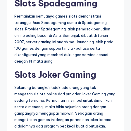
Slots Spadegaming
Permainkan semuanya games slots demonstrasi
terunggul Asia Spadegaming cuma di Spadegaming
slots. Provider Spadegaming ialah pemasok perjudian
online paling besar di Asia. Semenjak dibuat di tahun
2007, server gaming ini sudah me-launching lebih pada
100 games dengan support multi-bahasa serta
dikonfigurasi yang memberi dukungan service sesuai
dengan 14 mata uang.
Slots Joker Gaming
Sekarang barangkali tidak ada orang yang tak
mengetahui slots online dari provider Joker Gaming yang
sedang ternama. Permainan ini simpel untuk dimainkan
serta dimenangi, maka bikin sejumlah orang dengan
gampangnya menggapai maxwin. Sebagian orang
mengatakan games ini dengan permainan joker karena
didalamnya ada program bet kecil buat diputuskan.