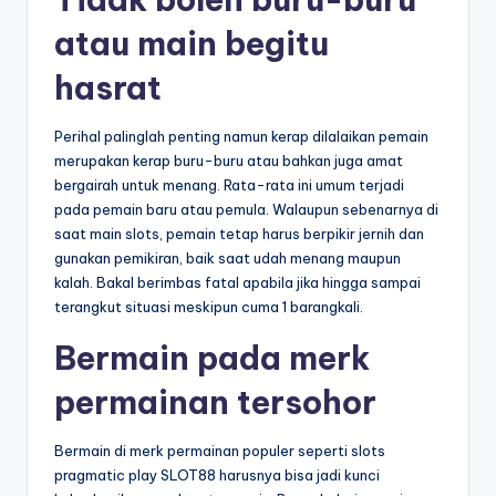
atau main begitu
hasrat
Perihal palinglah penting namun kerap dilalaikan pemain
merupakan kerap buru-buru atau bahkan juga amat
bergairah untuk menang. Rata-rata ini umum terjadi
pada pemain baru atau pemula. Walaupun sebenarnya di
saat main slots, pemain tetap harus berpikir jernih dan
gunakan pemikiran, baik saat udah menang maupun
kalah. Bakal berimbas fatal apabila jika hingga sampai
terangkut situasi meskipun cuma 1 barangkali.
Bermain pada merk
permainan tersohor
Bermain di merk permainan populer seperti slots
pragmatic play SLOT88 harusnya bisa jadi kunci