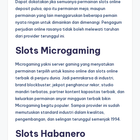
Dapat dokatakan jika semuanya permainan slots online
deposit pulsa, apa itu permainan meja, maupun
permainan yang lain menggaruskan beberapa pemain
nyata ringan untuk dimainkan dan dimenangi. Pengagum
perjudian online rasanya tidak boleh melewati taruhan
dari provider terunggul ini.
Slots Microgaming
Microgaming yakni server gaming yang menyatukan
permainan terpilih untuk kasino online dan slots online
terbaik di penjuru dunia. Jadi pemrakarsa di industri,
brand blockbuster, jekpot penghancur rekor, studio
mandiri terbatas, partner kontent kapasitas terbaik, dan
keluarkan permainan anyar mingguan terbaik bikin
Microgaming begitu populer. Sampai provider ini sudah
memutuskan standard industri dalam kwalitas,
pengembangan, dan selingan terunggul semenjak 1994.
Slots Habanero