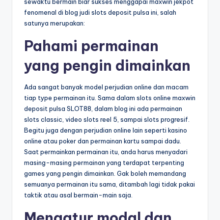
sewaktu bermain biar sukses menggapai maxwin jekpot
fenomenal di blog judi slots deposit pulsa ini, salah
satunya merupakan:
Pahami permainan
yang pengin dimainkan
Ada sangat banyak model perjudian online dan macam
tiap type permainan itu. Sama dalam slots online maxwin
deposit pulsa SLOT88, dalam blog ini ada permainan
slots classic, video slots reel 5, sampai slots progresif.
Begitu juga dengan perjudian online lain seperti kasino
online atau poker dan permainan kartu sampai dadu.
Saat permainkan permainan itu, anda harus menyadari
masing-masing permainan yang terdapat terpenting
games yang pengin dimainkan. Gak boleh memandang
semuanya permainan itu sama, ditambah lagi tidak pakai
taktik atau asal bermain-main saja.
Mengatur modal dan