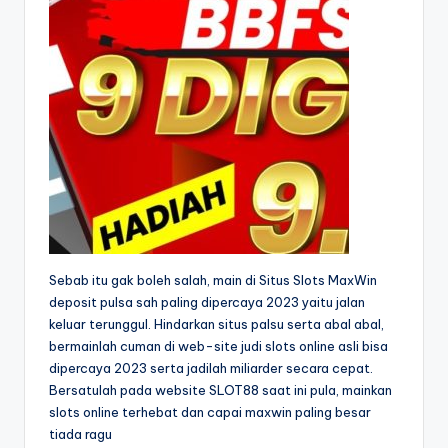
Sebab itu gak boleh salah, main di Situs Slots MaxWin
deposit pulsa sah paling dipercaya 2023 yaitu jalan
keluar terunggul. Hindarkan situs palsu serta abal abal,
bermainlah cuman di web-site judi slots online asli bisa
dipercaya 2023 serta jadilah miliarder secara cepat.
Bersatulah pada website SLOT88 saat ini pula, mainkan
slots online terhebat dan capai maxwin paling besar
tiada ragu