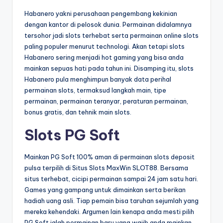
Habanero yakni perusahaan pengembang kekinian
dengan kantor di pelosok dunia. Permainan didalamnya
tersohor jadi slots terhebat serta permainan online slots
paling populer menurut technologi. Akan tetapi slots
Habanero sering menjadi hot gaming yang bisa anda
mainkan sepuas hati pada tahun ini. Disamping itu, slots
Habanero pula menghimpun banyak data perihal
permainan slots, termaksud langkah main, tipe
permainan, permainan teranyar, peraturan permainan,
bonus gratis, dan tehnik main slots.
Slots PG Soft
Mainkan PG Soft 100% aman di permainan slots deposit
pulsa terpilih di Situs Slots MaxWin SLOT88. Bersama
situs terhebat, cicipi permainan sampai 24 jam satu hari.
Games yang gampang untuk dimainkan serta berikan
hadiah uang asli. Tiap pemain bisa taruhan sejumlah yang
mereka kehendaki. Argumen lain kenapa anda mesti pilih
PG Soft ialah permainan baru yang wajib anda mainkan