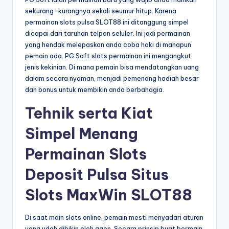
sekurang-kurangnya sekali seumur hitup. Karena
permainan slots pulsa SLOT88 ini ditanggung simpel
dicapai dari taruhan telpon seluler. Ini jadi permainan
yang hendak melepaskan anda coba hoki di manapun
pemain ada. PG Soft slots permainan ini mengangkut
jenis kekinian. Di mana pemain bisa mendatangkan uang
dalam secara nyaman, menjadi pemenang hadiah besar
dan bonus untuk membikin anda berbahagia.
Tehnik serta Kiat
Simpel Menang
Permainan Slots
Deposit Pulsa Situs
Slots MaxWin SLOT88
Di saat main slots online, pemain mesti menyadari aturan
yang udah dibikin oleh agen. Secara prinsip buat bermain