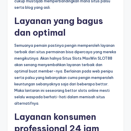
cukup mustajab memperbandingkan mana situs palsu
serta blog yang asli.
Layanan yang bagus
dan optimal
Semuanya pemain pastinya pengin memperoleh layanan
terbaik dari situs permainan bisa dipercaya yang mereka
mengikutinya. Akan halnya Situs Slots MaxWin SLOT88
akan senang menyembahkan layanan terbaik dan
optimal buat member-nya. Berlainan pada web penipu
serta palsu yang kebanyakan cuma pengin memperoleh
keuntungan sebanyaknya saja dari beberapa bettor.
Maka lantaran ini seseorang bettor slots online mesti
selalu waspada berhati-hati dalam memisah situs
alternatifnya.
Layanan konsumen
professional 24 jam