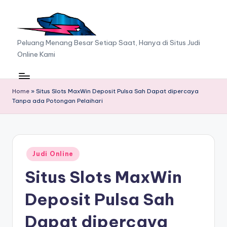
Skip
to
A
Peluang Menang Besar Setiap Saat, Hanya di Situs Judi
content
Online Kami
A
F
C
Home
»
Situs Slots MaxWin Deposit Pulsa Sah Dapat dipercaya
Tanpa ada Potongan Pelaihari
G
Posted
Judi Online
in
Situs Slots MaxWin
Deposit Pulsa Sah
Dapat dipercaya