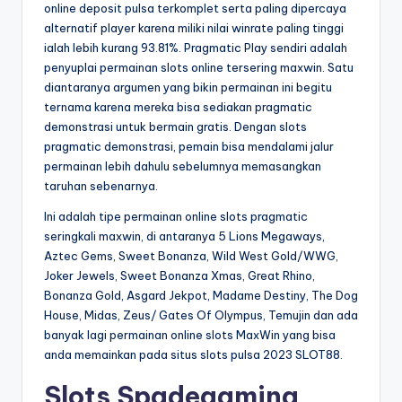
online deposit pulsa terkomplet serta paling dipercaya
alternatif player karena miliki nilai winrate paling tinggi
ialah lebih kurang 93.81%. Pragmatic Play sendiri adalah
penyuplai permainan slots online tersering maxwin. Satu
diantaranya argumen yang bikin permainan ini begitu
ternama karena mereka bisa sediakan pragmatic
demonstrasi untuk bermain gratis. Dengan slots
pragmatic demonstrasi, pemain bisa mendalami jalur
permainan lebih dahulu sebelumnya memasangkan
taruhan sebenarnya.
Ini adalah tipe permainan online slots pragmatic
seringkali maxwin, di antaranya 5 Lions Megaways,
Aztec Gems, Sweet Bonanza, Wild West Gold/WWG,
Joker Jewels, Sweet Bonanza Xmas, Great Rhino,
Bonanza Gold, Asgard Jekpot, Madame Destiny, The Dog
House, Midas, Zeus/ Gates Of Olympus, Temujin dan ada
banyak lagi permainan online slots MaxWin yang bisa
anda memainkan pada situs slots pulsa 2023 SLOT88.
Slots Spadegaming