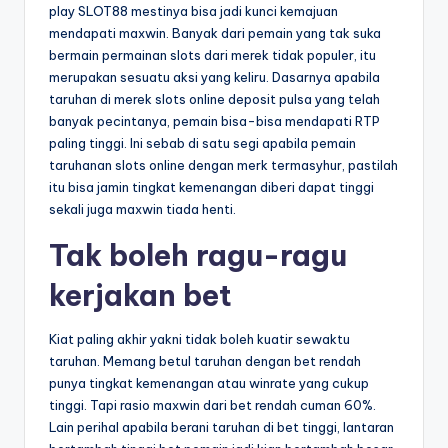
play SLOT88 mestinya bisa jadi kunci kemajuan
mendapati maxwin. Banyak dari pemain yang tak suka
bermain permainan slots dari merek tidak populer, itu
merupakan sesuatu aksi yang keliru. Dasarnya apabila
taruhan di merek slots online deposit pulsa yang telah
banyak pecintanya, pemain bisa-bisa mendapati RTP
paling tinggi. Ini sebab di satu segi apabila pemain
taruhanan slots online dengan merk termasyhur, pastilah
itu bisa jamin tingkat kemenangan diberi dapat tinggi
sekali juga maxwin tiada henti.
Tak boleh ragu-ragu
kerjakan bet
Kiat paling akhir yakni tidak boleh kuatir sewaktu
taruhan. Memang betul taruhan dengan bet rendah
punya tingkat kemenangan atau winrate yang cukup
tinggi. Tapi rasio maxwin dari bet rendah cuman 60%.
Lain perihal apabila berani taruhan di bet tinggi, lantaran