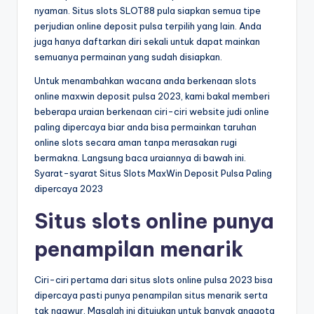
nyaman. Situs slots SLOT88 pula siapkan semua tipe
perjudian online deposit pulsa terpilih yang lain. Anda
juga hanya daftarkan diri sekali untuk dapat mainkan
semuanya permainan yang sudah disiapkan.
Untuk menambahkan wacana anda berkenaan slots
online maxwin deposit pulsa 2023, kami bakal memberi
beberapa uraian berkenaan ciri-ciri website judi online
paling dipercaya biar anda bisa permainkan taruhan
online slots secara aman tanpa merasakan rugi
bermakna. Langsung baca uraiannya di bawah ini.
Syarat-syarat Situs Slots MaxWin Deposit Pulsa Paling
dipercaya 2023
Situs slots online punya
penampilan menarik
Ciri-ciri pertama dari situs slots online pulsa 2023 bisa
dipercaya pasti punya penampilan situs menarik serta
tak ngawur. Masalah ini ditujukan untuk banyak anggota