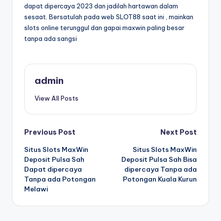
dapat dipercaya 2023 dan jadilah hartawan dalam
sesaat. Bersatulah pada web SLOT88 saat ini , mainkan
slots online terunggul dan gapai maxwin paling besar
tanpa ada sangsi
admin
View All Posts
Post
Previous Post
Next Post
Situs Slots MaxWin
Situs Slots MaxWin
navigation
Deposit Pulsa Sah
Deposit Pulsa Sah Bisa
Dapat dipercaya
dipercaya Tanpa ada
Tanpa ada Potongan
Potongan Kuala Kurun
Melawi