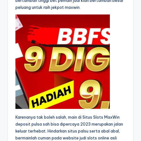
bertambah tinggi bet pemain jadi kian bertambah besar
peluang untuk raih jekpot maxwin.
Karenanya tak boleh salah, main di Situs Slots MaxWin
deposit pulsa sah bisa dipercaya 2023 merupakan jalan
keluar terhebat. Hindarkan situs palsu serta abal abal,
bermainlah cuman pada website judi slots online asli