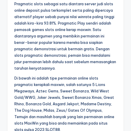
Pragmatic slots sebagai satu diantara server judi slots
online deposit pulsa terkomplet serta paling dipercaya
alternatif player sebab punyai nilai winrate paling tinggi
adalah kira-kira 93.81%. Pragmatic Play sendiri adalah
pemasok games slots online kerap maxwin. Satu
diantaranya argumen yang membikin permainan ini
benar-benar popular karena mereka bisa siapkan
pragmatic demonstrasi untuk bermain gratis. Dengan
slots pragmatic demonstrasi, pemain bisa mendalami
jalur permainan lebih dahulu saat sebelum memasangkan
taruhan kenyataannya.
Di bawah ini adalah tipe permainan online slots
pragmatic kerapkali maxwin, salah satunya 5 Lions
Megaways, Aztec Gems, Sweet Bonanza, Wild West
Gold/WWG, Joker Jewels, Sweet Bonanza Xmas, Great
Rhino, Bonanza Gold, Asgard Jekpot, Madame Destiny,
The Dog House, Midas, Zeus/ Gates Of Olympus,
Temujin dan masihlah banyak yang lain permainan online
slots MaxWin yang bisa anda memainkan pada situs
slots pulsa 2023 SLOT88.