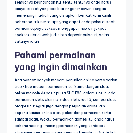
semuanya keuntungan itu, tentu tentunya anda harus
punyai siasat yang pas biar ringan maxwin dengan
memenangi hadiah yang disiapkan. Berikut kami kasih
beberapa trik serta tips yang dapat anda pakai di saat
bermain supaya sukses menggapai maxwin jekpot
spektakuler di web judi slots deposit pulsa ini, salah
satunya ialah:
Pahami permainan
yang ingin dimainkan
Ada sangat banyak macam perjudian online serta varian
tiap-tiap macam permainan itu. Sama dengan slots
online maxwin deposit pulsa SLOT88, dalam site ini ada
permainan slots classic, video slots reel 5, sampai slots
progresif. Begitu juga dengan perjudian online lain
seperti kasino online atau poker dan permainan kartu
sampai dadu. Waktu permainkan games itu, anda harus
pahami masing-masing permainan yang terdapat
khususnya permainan yang pengin dimainkan. Gak boleh