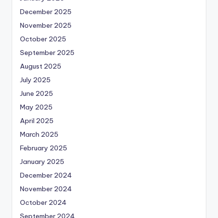
December 2025
November 2025
October 2025
September 2025
August 2025
July 2025
June 2025
May 2025
April 2025
March 2025
February 2025
January 2025
December 2024
November 2024
October 2024
September 2024