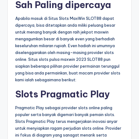
Sah Paling dipercaya
Apabila masuk di Situs Slots MaxWin SLOT88 dapat
dipercaya, bisa ditetapkan anda miliki peluang besar
untuk menang banyak dengan raih jekpot maxwin
mengagumkan besar di banyak even yang berhadiah
keseluruhan miliaran rupiah. Even hadiah ini umumnya
diselenggarakan oleh masing-masing provider slots
online. Situs slots pulsa maxwin 2023 SLOT88 pun
siapkan beberapa pilihan provider permainan terunggul
yang bisa anda permainkan, buat macam provider slots
kami ialah sebagaimana berikut:
Slots Pragmatic Play
Pragmatic Play sebagai provider slots online paling
populer serta banyak digemari banyak pemain slots.
Slots Pragmatic Play terus mengerjakan inovasi anyar
untuk menyiapkan ragam perjudian slots online. Provider
ini fokus di diagram yang sanagat menarik serta