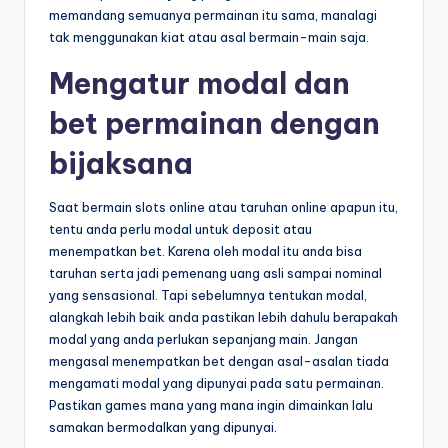
memandang semuanya permainan itu sama, manalagi
tak menggunakan kiat atau asal bermain-main saja.
Mengatur modal dan
bet permainan dengan
bijaksana
Saat bermain slots online atau taruhan online apapun itu,
tentu anda perlu modal untuk deposit atau
menempatkan bet. Karena oleh modal itu anda bisa
taruhan serta jadi pemenang uang asli sampai nominal
yang sensasional. Tapi sebelumnya tentukan modal,
alangkah lebih baik anda pastikan lebih dahulu berapakah
modal yang anda perlukan sepanjang main. Jangan
mengasal menempatkan bet dengan asal-asalan tiada
mengamati modal yang dipunyai pada satu permainan.
Pastikan games mana yang mana ingin dimainkan lalu
samakan bermodalkan yang dipunyai.