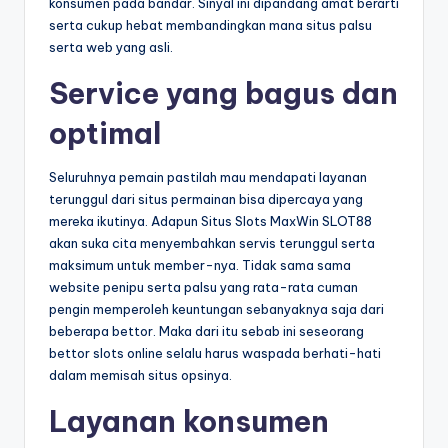
konsumen pada bandar. Sinyal ini dipandang amat berarti
serta cukup hebat membandingkan mana situs palsu
serta web yang asli.
Service yang bagus dan
optimal
Seluruhnya pemain pastilah mau mendapati layanan
terunggul dari situs permainan bisa dipercaya yang
mereka ikutinya. Adapun Situs Slots MaxWin SLOT88
akan suka cita menyembahkan servis terunggul serta
maksimum untuk member-nya. Tidak sama sama
website penipu serta palsu yang rata-rata cuman
pengin memperoleh keuntungan sebanyaknya saja dari
beberapa bettor. Maka dari itu sebab ini seseorang
bettor slots online selalu harus waspada berhati-hati
dalam memisah situs opsinya.
Layanan konsumen