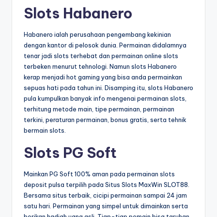
Slots Habanero
Habanero ialah perusahaan pengembang kekinian
dengan kantor di pelosok dunia. Permainan didalamnya
tenar jadi slots terhebat dan permainan online slots
terbeken menurut tehnologi. Namun slots Habanero
kerap menjadi hot gaming yang bisa anda permainkan
sepuas hati pada tahun ini. Disamping itu, slots Habanero
pula kumpulkan banyak info mengenai permainan slots,
terhitung metode main, tipe permainan, permainan
terkini, peraturan permainan, bonus gratis, serta tehnik
bermain slots.
Slots PG Soft
Mainkan PG Soft 100% aman pada permainan slots
deposit pulsa terpilih pada Situs Slots MaxWin SLOT88.
Bersama situs terbaik, cicipi permainan sampai 24 jam
satu hari. Permainan yang simpel untuk dimainkan serta
berikan hadiah uang asli. Tiap-tiap pemain bisa taruhan