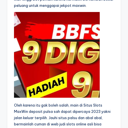
peluang untuk menggapai jekpot maxwin.
Oleh karena itu gak boleh salah, main di Situs Slots
MaxWin deposit pulsa sah dapat dipercaya 2023 yakni
jalan keluar terpilih. Jauhi situs palsu dan abal abal,
bermainlah cuman di web judi slots online asli bisa