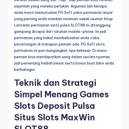
sejumlah yang mereka perlukan. Argumen lain kenapa
anda mesti memutuskan PG Soft yakni permainan anyar
yang penting anda mainkan minimum sekali seumur hitup.
Lantaran permainan slots pulsa SLOT88 ini ditanggung
gampang dicapai dari taruhan mobile-phone. Ini jadi
permainan yang bakal membebaskan anda coba
peruntungan di manapun pemain ada. PG Soft slots
permainan ini pun mengangkat tipe kekinian. Di mana
pemain bisa mendapatkan uang dalam secara nyaman,
jadi pemenang hadiah besar serta bonus buat bikin anda
berbahagia.
Teknik dan Strategi
Simpel Menang Games
Slots Deposit Pulsa
Situs Slots MaxWin
SLOT88