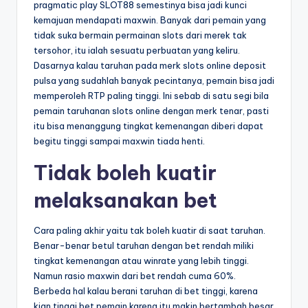
pragmatic play SLOT88 semestinya bisa jadi kunci
kemajuan mendapati maxwin. Banyak dari pemain yang
tidak suka bermain permainan slots dari merek tak
tersohor, itu ialah sesuatu perbuatan yang keliru.
Dasarnya kalau taruhan pada merk slots online deposit
pulsa yang sudahlah banyak pecintanya, pemain bisa jadi
memperoleh RTP paling tinggi. Ini sebab di satu segi bila
pemain taruhanan slots online dengan merk tenar, pasti
itu bisa menanggung tingkat kemenangan diberi dapat
begitu tinggi sampai maxwin tiada henti.
Tidak boleh kuatir
melaksanakan bet
Cara paling akhir yaitu tak boleh kuatir di saat taruhan.
Benar-benar betul taruhan dengan bet rendah miliki
tingkat kemenangan atau winrate yang lebih tinggi.
Namun rasio maxwin dari bet rendah cuma 60%.
Berbeda hal kalau berani taruhan di bet tinggi, karena
kian tinggi bet pemain karena itu makin bertambah besar