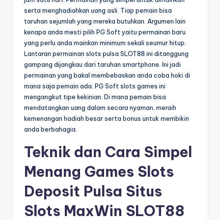
serta menghadiahkan uang asli. Tiap pemain bisa
taruhan sejumlah yang mereka butuhkan. Argumen lain
kenapa anda mesti pilih PG Soft yaitu permainan baru
yang perlu anda mainkan minimum sekali seumur hitup.
Lantaran permainan slots pulsa SLOT88 ini ditanggung
gampang dijangkau dari taruhan smartphone. Ini jadi
permainan yang bakal membebaskan anda coba hoki di
mana saja pemain ada. PG Soft slots games ini
mengangkut tipe kekinian. Di mana pemain bisa
mendatangkan uang dalam secara nyaman, meraih
kemenangan hadiah besar serta bonus untuk membikin
anda berbahagia.
Teknik dan Cara Simpel
Menang Games Slots
Deposit Pulsa Situs
Slots MaxWin SLOT88