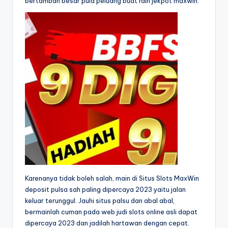
bertambah besar pula peluang buat raih jekpot maxwin.
Karenanya tidak boleh salah, main di Situs Slots MaxWin
deposit pulsa sah paling dipercaya 2023 yaitu jalan
keluar terunggul. Jauhi situs palsu dan abal abal,
bermainlah cuman pada web judi slots online asli dapat
dipercaya 2023 dan jadilah hartawan dengan cepat.