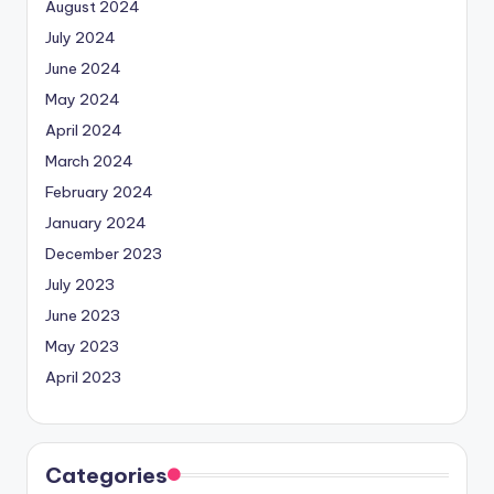
August 2024
July 2024
June 2024
May 2024
April 2024
March 2024
February 2024
January 2024
December 2023
July 2023
June 2023
May 2023
April 2023
Categories