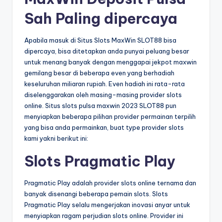
Sah Paling dipercaya
Apabila masuk di Situs Slots MaxWin SLOT88 bisa
dipercaya, bisa ditetapkan anda punyai peluang besar
untuk menang banyak dengan menggapai jekpot maxwin
gemilang besar di beberapa even yang berhadiah
keseluruhan miliaran rupiah. Even hadiah ini rata-rata
diselenggarakan oleh masing-masing provider slots
online. Situs slots pulsa maxwin 2023 SLOT88 pun
menyiapkan beberapa pilihan provider permainan terpilih
yang bisa anda permainkan, buat type provider slots
kami yakni berikut ini:
Slots Pragmatic Play
Pragmatic Play adalah provider slots online ternama dan
banyak disenangi beberapa pemain slots. Slots
Pragmatic Play selalu mengerjakan inovasi anyar untuk
menyiapkan ragam perjudian slots online. Provider ini