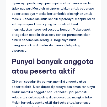
dipercaya pasti punya penampilan situs menarik serta
tidak ngawur. Masalah ini diperuntukkan untuk beberapa
peserta supaya mereka bertambah berkeinginan untuk
masuk. Penampilan situs sendiri dipercayai menjadi salah
satunya aspek khusus yang bermanfaat buat
meningkatkan harga jual sesuatu bandar . Maka dapat
ditegaskan apabila situs satu bandar permainan akan
dibikin penampilan sebagus-bagusnya buat
mengisyaratkan jika situs itu memanglah paling
dipercaya.
Punyai banyak anggota
atau peserta aktif
Ciri-ciri sesudah itu banyak memiliki anggota atau
peserta aktif. Situs dapat dipercaya dan aman tentunya
sudah memiliki anggota sah. Perihal itu jadi pemasti
kalau situs itu bisa paling dipercaya atau mungkin tidak.
Makin banyak peserta aktif dari satu situs, karenanya