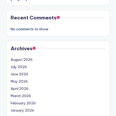
Recent Comments
No comments to show.
Archives
August 2026
July 2026
June 2026
May 2026
April 2026
March 2026
February 2026
January 2026