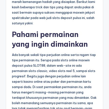
meraih kemenangan hadiah yang disiapkan. Berikut kami
kasih beberapa trick dan tips yang dapat anda pakai di
saat bermain supaya sukses menggapai maxwin jekpot
spektakuler pada web judi slots deposit pulsa ini, salah
satunya yakni:
Pahami permainan
yang ingin dimainkan
Ada banyak sekali tipe perjudian online serta ragam tiap
tipe permainan itu. Serupa pada slots online maxwin
deposit pulsa SLOT88, dalam web-site ini ada
permainan slots classic, video slots reel 5, sampai slots
progresif. Begitu juga dengan perjudian online lain
seperti kasino online atau poker dan permainan kartu
sampai dadu. Di saat permainkan permainan itu, anda
harus mengerti masing-masing permainan yang
terdapat khususnya permainan yang mau dimainkan. Gak
boleh memandang semuanya permainan itu sama, apa
lagi tidak memanfaatkan trik atau asal bermain-main