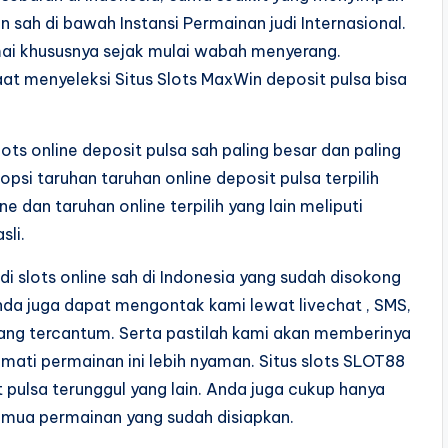
in sah di bawah Instansi Permainan judi Internasional.
amai khususnya sejak mulai wabah menyerang.
at menyeleksi Situs Slots MaxWin deposit pulsa bisa
ts online deposit pulsa sah paling besar dan paling
psi taruhan taruhan online deposit pulsa terpilih
ine dan taruhan online terpilih yang lain meliputi
sli.
i slots online sah di Indonesia yang sudah disokong
nda juga dapat mengontak kami lewat livechat , SMS,
ng tercantum. Serta pastilah kami akan memberinya
ati permainan ini lebih nyaman. Situs slots SLOT88
pulsa terunggul yang lain. Anda juga cukup hanya
semua permainan yang sudah disiapkan.