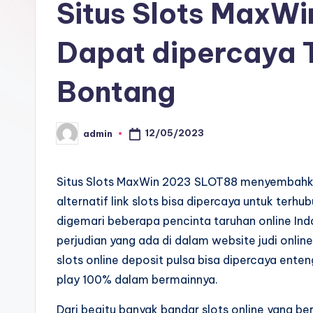
Situs Slots MaxWi
Dapat dipercaya 
Bontang
12/05/2023
admin
Posted
by
Situs Slots MaxWin 2023 SLOT88 menyembahkan
alternatif link slots bisa dipercaya untuk terhub
digemari beberapa pencinta taruhan online Indo
perjudian yang ada di dalam website judi online
slots online deposit pulsa bisa dipercaya ent
play 100% dalam bermainnya.
Dari begitu banyak bandar slots online yang b