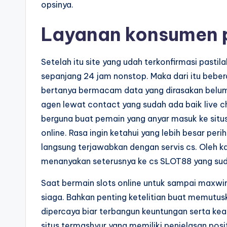
opsinya.
Layanan konsumen p
Setelah itu site yang udah terkonfirmasi past
sepanjang 24 jam nonstop. Maka dari itu bebe
bertanya bermacam data yang dirasakan belum
agen lewat contact yang sudah ada baik live ch
berguna buat pemain yang anyar masuk ke situ
online. Rasa ingin ketahui yang lebih besar per
langsung terjawabkan dengan servis cs. Oleh k
menanyakan seterusnya ke cs SLOT88 yang suda
Saat bermain slots online untuk sampai maxwi
siaga. Bahkan penting ketelitian buat memutusk
dipercaya biar terbangun keuntungan serta ke
situs termashyur yang memiliki penjelasan posit