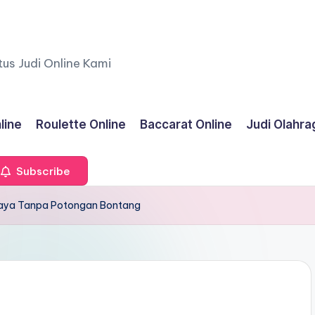
us Judi Online Kami
line
Roulette Online
Baccarat Online
Judi Olahra
Subscribe
rcaya Tanpa Potongan Bontang