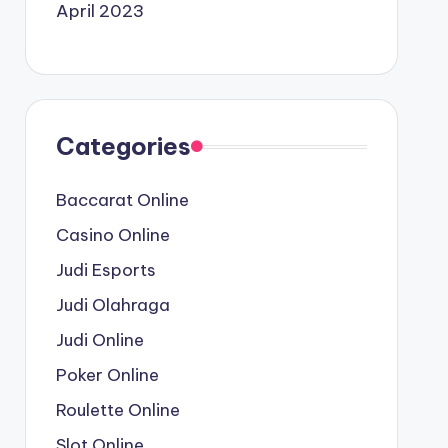
April 2023
Categories
Baccarat Online
Casino Online
Judi Esports
Judi Olahraga
Judi Online
Poker Online
Roulette Online
Slot Online