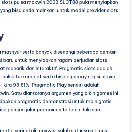
tus slots pulsa maxwin 2023 SLOT88 pula menyiapkan
 yang bisa anda mainkan, untuk model provider slots
y
termashyur serta banyak disenangi beberapa pemain
asi baru untuk menyiapkan ragam perjudian slots
gat menarik dan interaktif. Pragmatic slots adalah
it pulsa terkomplet serta bisa dipercaya opsi player
ira-kira 93.81%. Pragmatic Play sendiri adalah
xwin. Satu diantaranya argumen yang bikin games ini
iapkan pragmatic demonstrasi untuk main gratis.
a pelajari jalur permainan terlebih dulu saat
gmatic seringkali maxwin, salah satunya 5 Lions