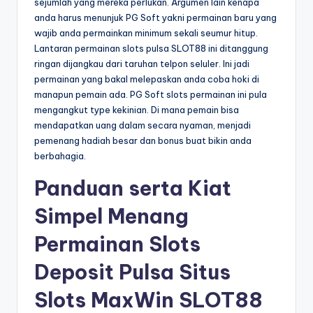
sejumlah yang mereka perlukan. Argumen lain kenapa
anda harus menunjuk PG Soft yakni permainan baru yang
wajib anda permainkan minimum sekali seumur hitup.
Lantaran permainan slots pulsa SLOT88 ini ditanggung
ringan dijangkau dari taruhan telpon seluler. Ini jadi
permainan yang bakal melepaskan anda coba hoki di
manapun pemain ada. PG Soft slots permainan ini pula
mengangkut type kekinian. Di mana pemain bisa
mendapatkan uang dalam secara nyaman, menjadi
pemenang hadiah besar dan bonus buat bikin anda
berbahagia.
Panduan serta Kiat
Simpel Menang
Permainan Slots
Deposit Pulsa Situs
Slots MaxWin SLOT88