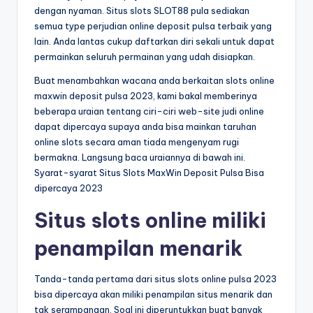
dengan nyaman. Situs slots SLOT88 pula sediakan
semua type perjudian online deposit pulsa terbaik yang
lain. Anda lantas cukup daftarkan diri sekali untuk dapat
permainkan seluruh permainan yang udah disiapkan.
Buat menambahkan wacana anda berkaitan slots online
maxwin deposit pulsa 2023, kami bakal memberinya
beberapa uraian tentang ciri-ciri web-site judi online
dapat dipercaya supaya anda bisa mainkan taruhan
online slots secara aman tiada mengenyam rugi
bermakna. Langsung baca uraiannya di bawah ini.
Syarat-syarat Situs Slots MaxWin Deposit Pulsa Bisa
dipercaya 2023
Situs slots online miliki
penampilan menarik
Tanda-tanda pertama dari situs slots online pulsa 2023
bisa dipercaya akan miliki penampilan situs menarik dan
tak serampangan. Soal ini diperuntukkan buat banyak