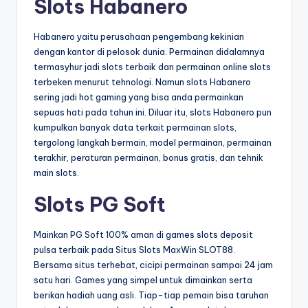
Slots Habanero
Habanero yaitu perusahaan pengembang kekinian
dengan kantor di pelosok dunia. Permainan didalamnya
termasyhur jadi slots terbaik dan permainan online slots
terbeken menurut tehnologi. Namun slots Habanero
sering jadi hot gaming yang bisa anda permainkan
sepuas hati pada tahun ini. Diluar itu, slots Habanero pun
kumpulkan banyak data terkait permainan slots,
tergolong langkah bermain, model permainan, permainan
terakhir, peraturan permainan, bonus gratis, dan tehnik
main slots.
Slots PG Soft
Mainkan PG Soft 100% aman di games slots deposit
pulsa terbaik pada Situs Slots MaxWin SLOT88.
Bersama situs terhebat, cicipi permainan sampai 24 jam
satu hari. Games yang simpel untuk dimainkan serta
berikan hadiah uang asli. Tiap-tiap pemain bisa taruhan