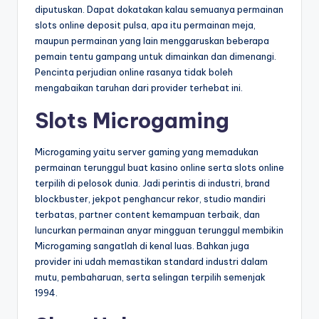
diputuskan. Dapat dokatakan kalau semuanya permainan
slots online deposit pulsa, apa itu permainan meja,
maupun permainan yang lain menggaruskan beberapa
pemain tentu gampang untuk dimainkan dan dimenangi.
Pencinta perjudian online rasanya tidak boleh
mengabaikan taruhan dari provider terhebat ini.
Slots Microgaming
Microgaming yaitu server gaming yang memadukan
permainan terunggul buat kasino online serta slots online
terpilih di pelosok dunia. Jadi perintis di industri, brand
blockbuster, jekpot penghancur rekor, studio mandiri
terbatas, partner content kemampuan terbaik, dan
luncurkan permainan anyar mingguan terunggul membikin
Microgaming sangatlah di kenal luas. Bahkan juga
provider ini udah memastikan standard industri dalam
mutu, pembaharuan, serta selingan terpilih semenjak
1994.