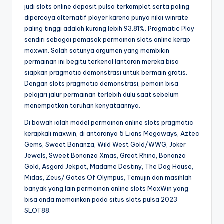
judi slots online deposit pulsa terkomplet serta paling
dipercaya alternatif player karena punya nilai winrate
paling tinggi adalah kurang lebih 93.81%. Pragmatic Play
sendiri sebagai pemasok permainan slots online kerap
maxwin. Salah satunya argumen yang membikin
permainan ini begitu terkenal lantaran mereka bisa
siapkan pragmatic demonstrasi untuk bermain gratis.
Dengan slots pragmatic demonstrasi, pemain bisa
pelajari jalur permainan terlebih dulu saat sebelum
menempatkan taruhan kenyataannya.
Di bawah ialah model permainan online slots pragmatic
kerapkali maxwin, di antaranya 5 Lions Megaways, Aztec
Gems, Sweet Bonanza, Wild West Gold/WWG, Joker
Jewels, Sweet Bonanza Xmas, Great Rhino, Bonanza
Gold, Asgard Jekpot, Madame Destiny, The Dog House,
Midas, Zeus/ Gates Of Olympus, Temujin dan masihlah
banyak yang lain permainan online slots MaxWin yang
bisa anda memainkan pada situs slots pulsa 2023
SLOT88.