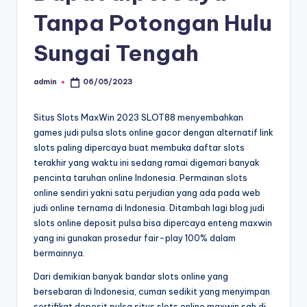
Tanpa Potongan Hulu
Sungai Tengah
admin
06/05/2023
Posted
by
Situs Slots MaxWin 2023 SLOT88 menyembahkan
games judi pulsa slots online gacor dengan alternatif link
slots paling dipercaya buat membuka daftar slots
terakhir yang waktu ini sedang ramai digemari banyak
pencinta taruhan online Indonesia. Permainan slots
online sendiri yakni satu perjudian yang ada pada web
judi online ternama di Indonesia. Ditambah lagi blog judi
slots online deposit pulsa bisa dipercaya enteng maxwin
yang ini gunakan prosedur fair-play 100% dalam
bermainnya.
Dari demikian banyak bandar slots online yang
bersebaran di Indonesia, cuman sedikit yang menyimpan
sertifikat deposit pulsa situs slots online maxwin sah di