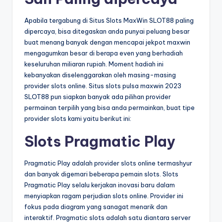
Apabila tergabung di Situs Slots MaxWin SLOT88 paling
dipercaya, bisa ditegaskan anda punyai peluang besar
buat menang banyak dengan mencapai jekpot maxwin
mengagumkan besar di berapa even yang berhadiah
keseluruhan miliaran rupiah. Moment hadiah ini
kebanyakan diselenggarakan oleh masing-masing
provider slots online. Situs slots pulsa maxwin 2023
SLOT88 pun siapkan banyak ada pilihan provider
permainan terpilih yang bisa anda permainkan, buat tipe
provider slots kami yaitu berikut ini:
Slots Pragmatic Play
Pragmatic Play adalah provider slots online termashyur
dan banyak digemari beberapa pemain slots. Slots
Pragmatic Play selalu kerjakan inovasi baru dalam
menyiapkan ragam perjudian slots online. Provider ini
fokus pada diagram yang sanagat menarik dan
interaktif. Pragmatic slots adalah satu diantara server