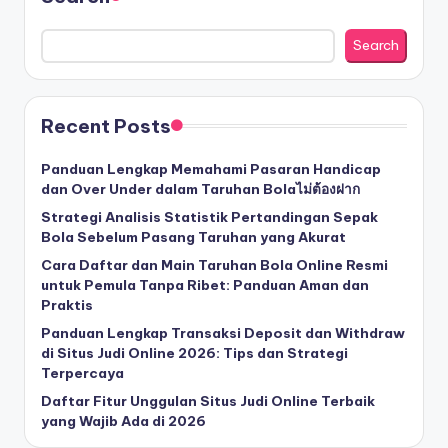
Search
Recent Posts
Panduan Lengkap Memahami Pasaran Handicap
dan Over Under dalam Taruhan Bolaไม่ต้องฝาก
Strategi Analisis Statistik Pertandingan Sepak
Bola Sebelum Pasang Taruhan yang Akurat
Cara Daftar dan Main Taruhan Bola Online Resmi
untuk Pemula Tanpa Ribet: Panduan Aman dan
Praktis
Panduan Lengkap Transaksi Deposit dan Withdraw
di Situs Judi Online 2026: Tips dan Strategi
Terpercaya
Daftar Fitur Unggulan Situs Judi Online Terbaik
yang Wajib Ada di 2026