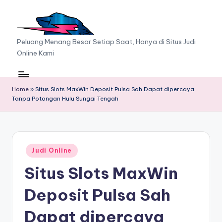
Skip
to
A
Peluang Menang Besar Setiap Saat, Hanya di Situs Judi
content
Online Kami
A
F
C
Home
»
Situs Slots MaxWin Deposit Pulsa Sah Dapat dipercaya
Tanpa Potongan Hulu Sungai Tengah
G
Posted
Judi Online
in
Situs Slots MaxWin
Deposit Pulsa Sah
Dapat dipercaya