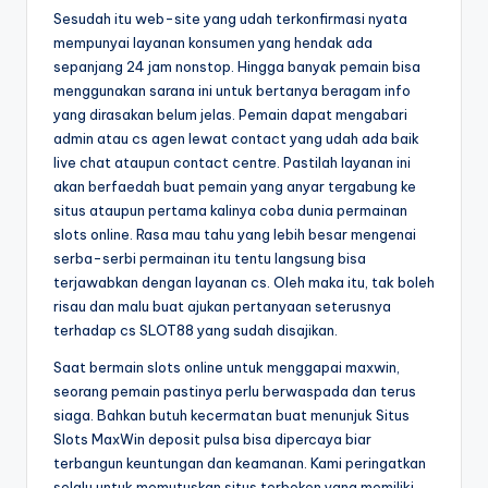
Sesudah itu web-site yang udah terkonfirmasi nyata
mempunyai layanan konsumen yang hendak ada
sepanjang 24 jam nonstop. Hingga banyak pemain bisa
menggunakan sarana ini untuk bertanya beragam info
yang dirasakan belum jelas. Pemain dapat mengabari
admin atau cs agen lewat contact yang udah ada baik
live chat ataupun contact centre. Pastilah layanan ini
akan berfaedah buat pemain yang anyar tergabung ke
situs ataupun pertama kalinya coba dunia permainan
slots online. Rasa mau tahu yang lebih besar mengenai
serba-serbi permainan itu tentu langsung bisa
terjawabkan dengan layanan cs. Oleh maka itu, tak boleh
risau dan malu buat ajukan pertanyaan seterusnya
terhadap cs SLOT88 yang sudah disajikan.
Saat bermain slots online untuk menggapai maxwin,
seorang pemain pastinya perlu berwaspada dan terus
siaga. Bahkan butuh kecermatan buat menunjuk Situs
Slots MaxWin deposit pulsa bisa dipercaya biar
terbangun keuntungan dan keamanan. Kami peringatkan
selalu untuk memutuskan situs terbeken yang memiliki