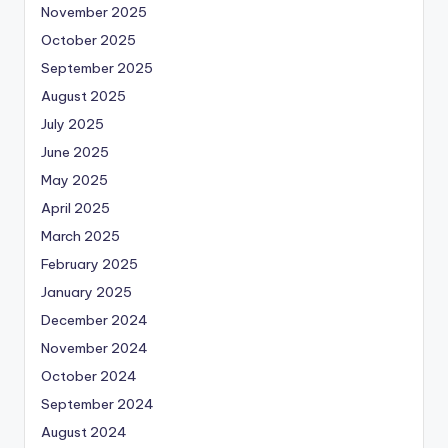
November 2025
October 2025
September 2025
August 2025
July 2025
June 2025
May 2025
April 2025
March 2025
February 2025
January 2025
December 2024
November 2024
October 2024
September 2024
August 2024