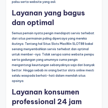
palsu serta website yang asli.
Layanan yang bagus
dan optimal
Semua pemain nyata pengin mendapati servis terhebat
dari situs permainan paling dipercaya yang mereka
ikutinya. Tentang hal Situs Slots MaxWin SLOT88 bakal
senang menyembahkan servis terhebat dan optimal
untuk member-nya. Tidak serupa sama website penipu
serta gadungan yang umumnya cuma pengin
mengantongi keuntungan sebanyaknya saja dari banyak
bettor. Hingga sebab ini orang bettor slots online mesti
selalu waspada berhati-hati dalam memilah situs
opsinya.
Layanan konsumen
professional 24 jam