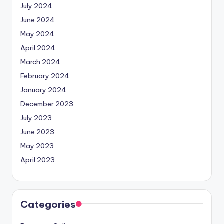
July 2024
June 2024
May 2024
April 2024
March 2024
February 2024
January 2024
December 2023
July 2023
June 2023
May 2023
April 2023
Categories