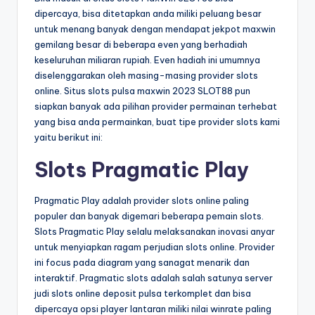
dipercaya, bisa ditetapkan anda miliki peluang besar
untuk menang banyak dengan mendapat jekpot maxwin
gemilang besar di beberapa even yang berhadiah
keseluruhan miliaran rupiah. Even hadiah ini umumnya
diselenggarakan oleh masing-masing provider slots
online. Situs slots pulsa maxwin 2023 SLOT88 pun
siapkan banyak ada pilihan provider permainan terhebat
yang bisa anda permainkan, buat tipe provider slots kami
yaitu berikut ini:
Slots Pragmatic Play
Pragmatic Play adalah provider slots online paling
populer dan banyak digemari beberapa pemain slots.
Slots Pragmatic Play selalu melaksanakan inovasi anyar
untuk menyiapkan ragam perjudian slots online. Provider
ini focus pada diagram yang sanagat menarik dan
interaktif. Pragmatic slots adalah salah satunya server
judi slots online deposit pulsa terkomplet dan bisa
dipercaya opsi player lantaran miliki nilai winrate paling