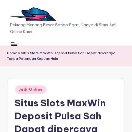
Skip
to
A
Peluang Menang Besar Setiap Saat, Hanya di Situs Judi
content
Online Kami
A
F
C
Home
»
Situs Slots MaxWin Deposit Pulsa Sah Dapat dipercaya
Tanpa Potongan Kapuas Hulu
G
Posted
Judi Online
in
Situs Slots MaxWin
Deposit Pulsa Sah
Dapat dipercaya