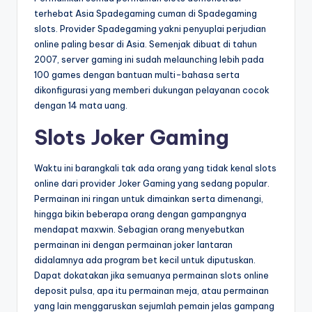
terhebat Asia Spadegaming cuman di Spadegaming
slots. Provider Spadegaming yakni penyuplai perjudian
online paling besar di Asia. Semenjak dibuat di tahun
2007, server gaming ini sudah melaunching lebih pada
100 games dengan bantuan multi-bahasa serta
dikonfigurasi yang memberi dukungan pelayanan cocok
dengan 14 mata uang.
Slots Joker Gaming
Waktu ini barangkali tak ada orang yang tidak kenal slots
online dari provider Joker Gaming yang sedang popular.
Permainan ini ringan untuk dimainkan serta dimenangi,
hingga bikin beberapa orang dengan gampangnya
mendapat maxwin. Sebagian orang menyebutkan
permainan ini dengan permainan joker lantaran
didalamnya ada program bet kecil untuk diputuskan.
Dapat dokatakan jika semuanya permainan slots online
deposit pulsa, apa itu permainan meja, atau permainan
yang lain menggaruskan sejumlah pemain jelas gampang