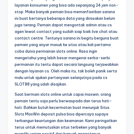
layanan konsumen yang bisa ada sepanjang 24 jam non-
stop. Maka banyak pemain bisa memanfaatkan sarana
ini buat bertanya beberapa data yang dirasakan belum
juga terang. Pemain dapat mengontak admin atau cs
agen lewat contact yang sudah siap baik live chat atau
contact centre. Tentunya sarana ini begitu berguna buat
pemain yang anyar masuk ke situs atau kali pertama
coba dunia permainan slots online. Rasa ingin
mengetahui yang lebih besar mengenai serba-serbi
permainan itu tentu dapat secara langsung terjawabkan
dengan layanan cs. Oleh maka itu, tak boleh panik serta
malu untuk ajukan pertanyaan selanjutnya pada cs
SLOT88 yang udah disajikan.
Saat bermain slots online untuk capai maxwin, orang
pemain tentu saja perlu berwaspada dan terus hati-
hati. Bahkan butuh kecermatan buat menunjuk Situs
Slots MaxWin deposit pulsa bisa dipercaya supaya
terbangun keuntungan dan keamanan. Kami peringatkan
terus untuk memutuskan situs terbeken yang banyak
memiliki uraian positif dari banyak anggotanya.