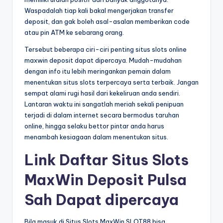
Waspadalah tiap kali bakal mengerjakan transfer
deposit, dan gak boleh asal-asalan memberikan code
atau pin ATM ke sebarang orang.
Tersebut beberapa ciri-ciri penting situs slots online
maxwin deposit dapat dipercaya. Mudah-mudahan
dengan info itu lebih meringankan pemain dalam
menentukan situs slots terpercaya serta terbaik. Jangan
sempat alami rugi hasil dari kekeliruan anda sendiri.
Lantaran waktu ini sangatlah meriah sekali penipuan
terjadi di dalam internet secara bermodus taruhan
online, hingga selaku bettor pintar anda harus
menambah kesiagaan dalam menentukan situs.
Link Daftar Situs Slots
MaxWin Deposit Pulsa
Sah Dapat dipercaya
Bila masuk di Situs Slots MaxWin SLOT88 bisa