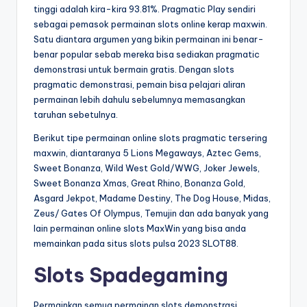
tinggi adalah kira-kira 93.81%. Pragmatic Play sendiri
sebagai pemasok permainan slots online kerap maxwin.
Satu diantara argumen yang bikin permainan ini benar-
benar popular sebab mereka bisa sediakan pragmatic
demonstrasi untuk bermain gratis. Dengan slots
pragmatic demonstrasi, pemain bisa pelajari aliran
permainan lebih dahulu sebelumnya memasangkan
taruhan sebetulnya.
Berikut tipe permainan online slots pragmatic tersering
maxwin, diantaranya 5 Lions Megaways, Aztec Gems,
Sweet Bonanza, Wild West Gold/WWG, Joker Jewels,
Sweet Bonanza Xmas, Great Rhino, Bonanza Gold,
Asgard Jekpot, Madame Destiny, The Dog House, Midas,
Zeus/ Gates Of Olympus, Temujin dan ada banyak yang
lain permainan online slots MaxWin yang bisa anda
memainkan pada situs slots pulsa 2023 SLOT88.
Slots Spadegaming
Permainkan semua permainan slots demonstrasi