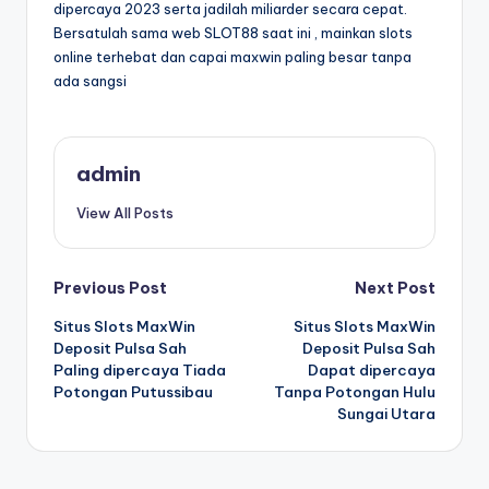
dipercaya 2023 serta jadilah miliarder secara cepat.
Bersatulah sama web SLOT88 saat ini , mainkan slots
online terhebat dan capai maxwin paling besar tanpa
ada sangsi
admin
View All Posts
Post
Previous Post
Next Post
Situs Slots MaxWin
Situs Slots MaxWin
navigation
Deposit Pulsa Sah
Deposit Pulsa Sah
Paling dipercaya Tiada
Dapat dipercaya
Potongan Putussibau
Tanpa Potongan Hulu
Sungai Utara