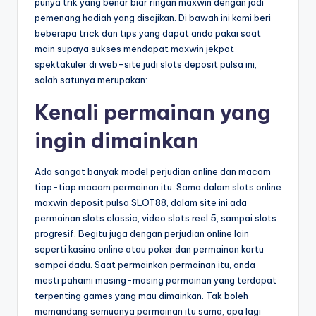
punya trik yang benar biar ringan maxwin dengan jadi
pemenang hadiah yang disajikan. Di bawah ini kami beri
beberapa trick dan tips yang dapat anda pakai saat
main supaya sukses mendapat maxwin jekpot
spektakuler di web-site judi slots deposit pulsa ini,
salah satunya merupakan:
Kenali permainan yang
ingin dimainkan
Ada sangat banyak model perjudian online dan macam
tiap-tiap macam permainan itu. Sama dalam slots online
maxwin deposit pulsa SLOT88, dalam site ini ada
permainan slots classic, video slots reel 5, sampai slots
progresif. Begitu juga dengan perjudian online lain
seperti kasino online atau poker dan permainan kartu
sampai dadu. Saat permainkan permainan itu, anda
mesti pahami masing-masing permainan yang terdapat
terpenting games yang mau dimainkan. Tak boleh
memandang semuanya permainan itu sama, apa lagi