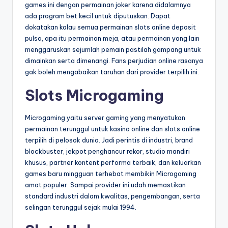
games ini dengan permainan joker karena didalamnya
ada program bet kecil untuk diputuskan. Dapat
dokatakan kalau semua permainan slots online deposit
pulsa, apa itu permainan meja, atau permainan yang lain
menggaruskan sejumlah pemain pastilah gampang untuk
dimainkan serta dimenangi. Fans perjudian online rasanya
gak boleh mengabaikan taruhan dari provider terpilih ini.
Slots Microgaming
Microgaming yaitu server gaming yang menyatukan
permainan terunggul untuk kasino online dan slots online
terpilih di pelosok dunia. Jadi perintis di industri, brand
blockbuster, jekpot penghancur rekor, studio mandiri
khusus, partner kontent performa terbaik, dan keluarkan
games baru mingguan terhebat membikin Microgaming
amat populer. Sampai provider ini udah memastikan
standard industri dalam kwalitas, pengembangan, serta
selingan terunggul sejak mulai 1994.