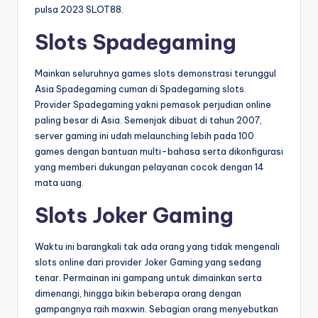
pulsa 2023 SLOT88.
Slots Spadegaming
Mainkan seluruhnya games slots demonstrasi terunggul
Asia Spadegaming cuman di Spadegaming slots.
Provider Spadegaming yakni pemasok perjudian online
paling besar di Asia. Semenjak dibuat di tahun 2007,
server gaming ini udah melaunching lebih pada 100
games dengan bantuan multi-bahasa serta dikonfigurasi
yang memberi dukungan pelayanan cocok dengan 14
mata uang.
Slots Joker Gaming
Waktu ini barangkali tak ada orang yang tidak mengenali
slots online dari provider Joker Gaming yang sedang
tenar. Permainan ini gampang untuk dimainkan serta
dimenangi, hingga bikin beberapa orang dengan
gampangnya raih maxwin. Sebagian orang menyebutkan