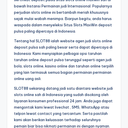
bawah Instansi Permainan judi Internasional. Popularnya
perjudian slots online ini bertambah meriah khususnya
sejak mulai wabah menimpa. Biarpun begitu, anda harus
waspada dalam menyeleksi Situs Slots MaxWin deposit
pulsa paling dipercaya di Indonesia.
Tentang hal SLOT88 ialah website agen judi slots online
deposit pulsa sah paling besar serta dapat dipercaya di
Indonesia. Kami menyiapkan pelbagai opsi taruhan
taruhan online deposit pulsa terunggul seperti agen judi
bola, slots online, kasino online dan taruhan online terpilih
yang lain termasuk semua bagian permainan permainan
online uang asli.
SLOT88 sekarang datang jadi satu diantara website judi
slots online sah di Indonesia yang sudah disokong oleh
layanan konsumen professional 24 jam. Anda juga dapat
mengontak kami lewat livechat , SMS, WhatsApp atau
telpon lewat contact yang tercantum. Serta pastilah
kami akan berikan keluasaan terhadap seluruhnya
pemain biar bisa nikmati permainan ini dengan nyaman.