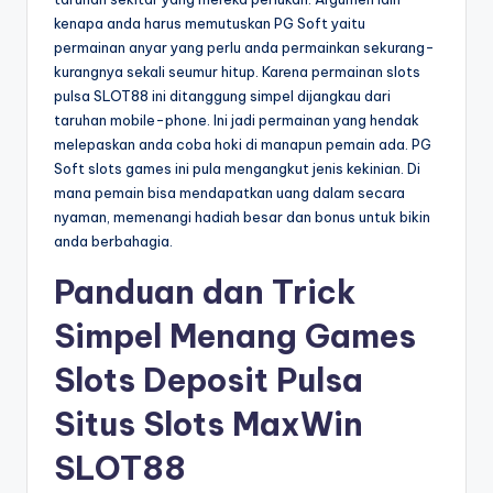
kenapa anda harus memutuskan PG Soft yaitu
permainan anyar yang perlu anda permainkan sekurang-
kurangnya sekali seumur hitup. Karena permainan slots
pulsa SLOT88 ini ditanggung simpel dijangkau dari
taruhan mobile-phone. Ini jadi permainan yang hendak
melepaskan anda coba hoki di manapun pemain ada. PG
Soft slots games ini pula mengangkut jenis kekinian. Di
mana pemain bisa mendapatkan uang dalam secara
nyaman, memenangi hadiah besar dan bonus untuk bikin
anda berbahagia.
Panduan dan Trick
Simpel Menang Games
Slots Deposit Pulsa
Situs Slots MaxWin
SLOT88