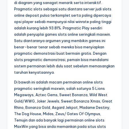
di diagram yang sanagat menarik serta interaktif.
Pragmatic slots sebagai satu diantara server judi slots
online deposit pulsa terkomplet serta paling dipercaya
opsi player sebab mempunyai nilai winrate paling tinggi
adalah kurang lebih 93.81%. Pragmatic Play sendiri
adalah penyuplai games slots online seringkali maxwin.
Satu diantaranya argumen yang membikin games ini
benar-benar tenar sebab mereka bisa menyiapkan
pragmatic demonstrasi buat bermain gratis. Dengan
slots pragmatic demonstrasi, pemain bisa mendalami
sistem permainan lebih dulu saat sebelum memasangkan
taruhan kenyataannya.
Di bawah ini adalah macam permainan online slots
pragmatic seringkali maxwin, salah satunya 5 Lions
Megaways, Aztec Gems, Sweet Bonanza, Wild West
Gold/WWG, Joker Jewels, Sweet Bonanza Xmas, Great
Rhino, Bonanza Gold, Asgard Jekpot, Madame Destiny,
The Dog House, Midas, Zeus/ Gates Of Olympus,
Temujin dan ada banyak lagi permainan online slots
MaxWin yang bisa anda memainkan pada situs slots