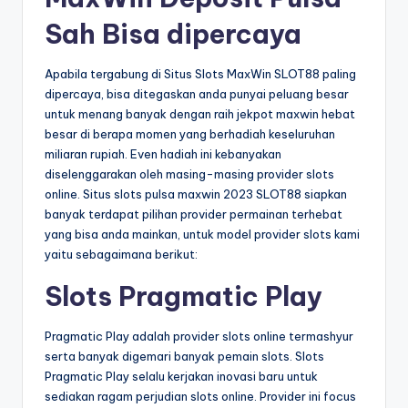
Sah Bisa dipercaya
Apabila tergabung di Situs Slots MaxWin SLOT88 paling
dipercaya, bisa ditegaskan anda punyai peluang besar
untuk menang banyak dengan raih jekpot maxwin hebat
besar di berapa momen yang berhadiah keseluruhan
miliaran rupiah. Even hadiah ini kebanyakan
diselenggarakan oleh masing-masing provider slots
online. Situs slots pulsa maxwin 2023 SLOT88 siapkan
banyak terdapat pilihan provider permainan terhebat
yang bisa anda mainkan, untuk model provider slots kami
yaitu sebagaimana berikut:
Slots Pragmatic Play
Pragmatic Play adalah provider slots online termashyur
serta banyak digemari banyak pemain slots. Slots
Pragmatic Play selalu kerjakan inovasi baru untuk
sediakan ragam perjudian slots online. Provider ini focus