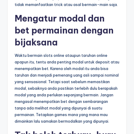
tidak memanfaatkan trick atau asal bermain-main saja.
Mengatur modal dan
bet permainan dengan
bijaksana
Waktu bermain slots online ataupun taruhan online
apapun itu, tentu anda penting modal untuk deposit atau
menempatkan bet. Karena oleh modal itu anda bisa
taruhan dan menjadi pemenang uang asli sampai nominal
yang sensasional. Tetapi saat sebelum memastikan
modal, sebaiknya anda pastikan terlebih dulu berapakah
modal yang anda perlukan sepanjang bermain. Jangan
mengasal menempatkan bet dengan sembarangan
tanpa ada melihat modal yang dipunyai di suatu
permainan. Tetapkan games mana yang mana mau
dimainkan lalu samakan bermodalkan yang dipunyai.