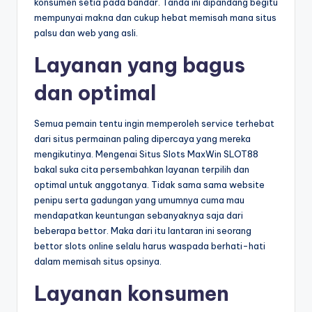
konsumen setia pada bandar. Tanda ini dipandang begitu
mempunyai makna dan cukup hebat memisah mana situs
palsu dan web yang asli.
Layanan yang bagus
dan optimal
Semua pemain tentu ingin memperoleh service terhebat
dari situs permainan paling dipercaya yang mereka
mengikutinya. Mengenai Situs Slots MaxWin SLOT88
bakal suka cita persembahkan layanan terpilih dan
optimal untuk anggotanya. Tidak sama sama website
penipu serta gadungan yang umumnya cuma mau
mendapatkan keuntungan sebanyaknya saja dari
beberapa bettor. Maka dari itu lantaran ini seorang
bettor slots online selalu harus waspada berhati-hati
dalam memisah situs opsinya.
Layanan konsumen