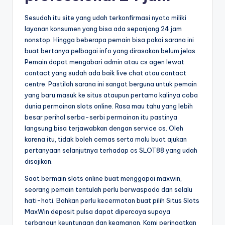
Sesudah itu site yang udah terkonfirmasi nyata miliki
layanan konsumen yang bisa ada sepanjang 24 jam
nonstop. Hingga beberapa pemain bisa pakai sarana ini
buat bertanya pelbagai info yang dirasakan belum jelas.
Pemain dapat mengabari admin atau cs agen lewat
contact yang sudah ada baik live chat atau contact
centre. Pastilah sarana ini sangat berguna untuk pemain
yang baru masuk ke situs ataupun pertama kalinya coba
dunia permainan slots online. Rasa mau tahu yang lebih
besar perihal serba-serbi permainan itu pastinya
langsung bisa terjawabkan dengan service cs. Oleh
karena itu, tidak boleh cemas serta malu buat ajukan
pertanyaan selanjutnya terhadap cs SLOT88 yang udah
disajikan.
Saat bermain slots online buat menggapai maxwin,
seorang pemain tentulah perlu berwaspada dan selalu
hati-hati. Bahkan perlu kecermatan buat pilih Situs Slots
MaxWin deposit pulsa dapat dipercaya supaya
terbangun keuntungan dan keamanan. Kami peringatkan