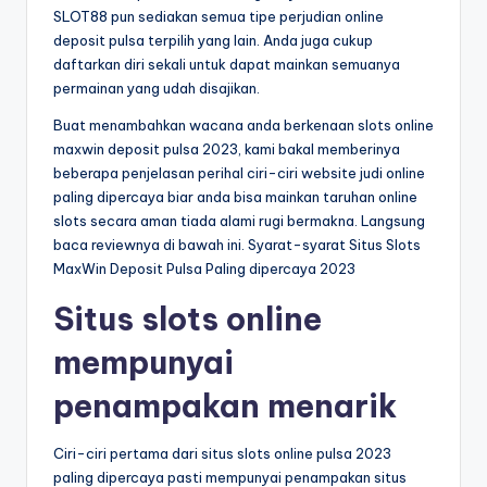
SLOT88 pun sediakan semua tipe perjudian online
deposit pulsa terpilih yang lain. Anda juga cukup
daftarkan diri sekali untuk dapat mainkan semuanya
permainan yang udah disajikan.
Buat menambahkan wacana anda berkenaan slots online
maxwin deposit pulsa 2023, kami bakal memberinya
beberapa penjelasan perihal ciri-ciri website judi online
paling dipercaya biar anda bisa mainkan taruhan online
slots secara aman tiada alami rugi bermakna. Langsung
baca reviewnya di bawah ini. Syarat-syarat Situs Slots
MaxWin Deposit Pulsa Paling dipercaya 2023
Situs slots online
mempunyai
penampakan menarik
Ciri-ciri pertama dari situs slots online pulsa 2023
paling dipercaya pasti mempunyai penampakan situs