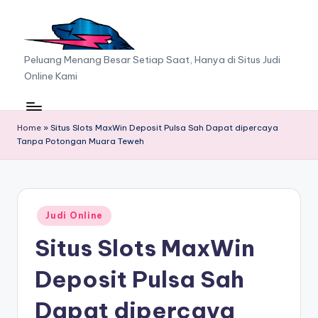
Skip
to
A
Peluang Menang Besar Setiap Saat, Hanya di Situs Judi
content
Online Kami
A
F
C
Home
»
Situs Slots MaxWin Deposit Pulsa Sah Dapat dipercaya
Tanpa Potongan Muara Teweh
G
Posted
Judi Online
in
Situs Slots MaxWin
Deposit Pulsa Sah
Dapat dipercaya