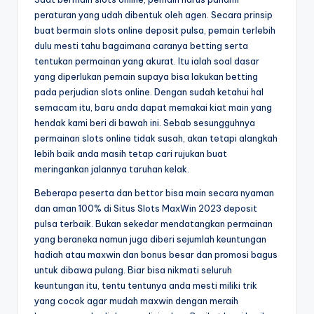
peraturan yang udah dibentuk oleh agen. Secara prinsip
buat bermain slots online deposit pulsa, pemain terlebih
dulu mesti tahu bagaimana caranya betting serta
tentukan permainan yang akurat. Itu ialah soal dasar
yang diperlukan pemain supaya bisa lakukan betting
pada perjudian slots online. Dengan sudah ketahui hal
semacam itu, baru anda dapat memakai kiat main yang
hendak kami beri di bawah ini. Sebab sesungguhnya
permainan slots online tidak susah, akan tetapi alangkah
lebih baik anda masih tetap cari rujukan buat
meringankan jalannya taruhan kelak.
Beberapa peserta dan bettor bisa main secara nyaman
dan aman 100% di Situs Slots MaxWin 2023 deposit
pulsa terbaik. Bukan sekedar mendatangkan permainan
yang beraneka namun juga diberi sejumlah keuntungan
hadiah atau maxwin dan bonus besar dan promosi bagus
untuk dibawa pulang. Biar bisa nikmati seluruh
keuntungan itu, tentu tentunya anda mesti miliki trik
yang cocok agar mudah maxwin dengan meraih