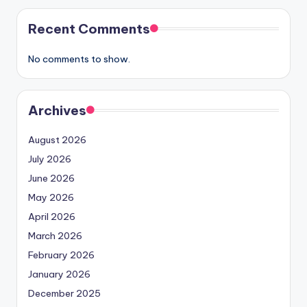
Recent Comments
No comments to show.
Archives
August 2026
July 2026
June 2026
May 2026
April 2026
March 2026
February 2026
January 2026
December 2025