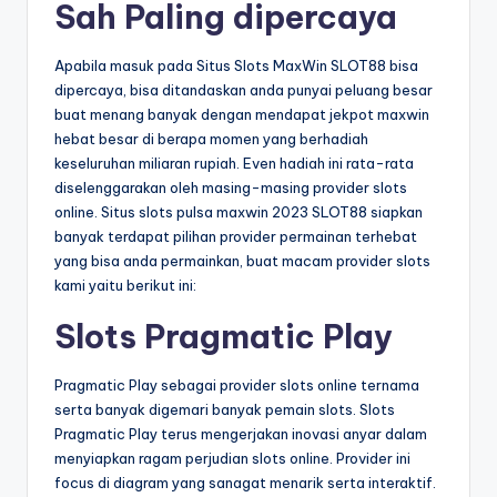
Sah Paling dipercaya
Apabila masuk pada Situs Slots MaxWin SLOT88 bisa
dipercaya, bisa ditandaskan anda punyai peluang besar
buat menang banyak dengan mendapat jekpot maxwin
hebat besar di berapa momen yang berhadiah
keseluruhan miliaran rupiah. Even hadiah ini rata-rata
diselenggarakan oleh masing-masing provider slots
online. Situs slots pulsa maxwin 2023 SLOT88 siapkan
banyak terdapat pilihan provider permainan terhebat
yang bisa anda permainkan, buat macam provider slots
kami yaitu berikut ini:
Slots Pragmatic Play
Pragmatic Play sebagai provider slots online ternama
serta banyak digemari banyak pemain slots. Slots
Pragmatic Play terus mengerjakan inovasi anyar dalam
menyiapkan ragam perjudian slots online. Provider ini
focus di diagram yang sanagat menarik serta interaktif.