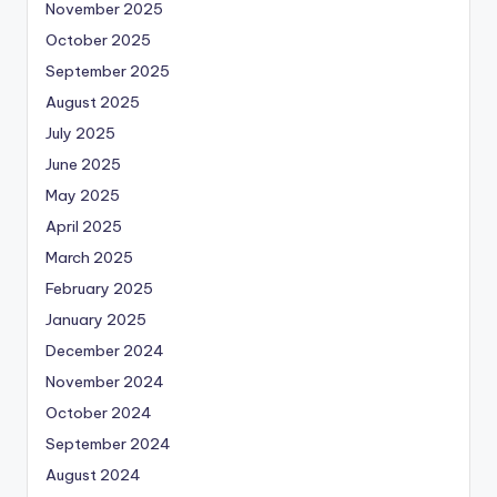
November 2025
October 2025
September 2025
August 2025
July 2025
June 2025
May 2025
April 2025
March 2025
February 2025
January 2025
December 2024
November 2024
October 2024
September 2024
August 2024