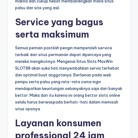
makna dan cukup hebat membandingkan mana situs
palsu dan site yang asli.
Service yang bagus
serta maksimum
Semua pemain pastilah pengin memperoleh service
terbaik dari situs permainan dapat dipercaya yang
mereka mengikutinya. Mengenai Situs Slots MaxWin
SLOT88 akan suka hati menyembahkan servis terhebat
dan optimal buat anggotanya. Berlainan pada web
penipu serta palsu yang rata-rata cuma ingin
mendapatkan keuntungan sebanyaknya saja dari banyak
bettor. Maka dari itu karena ini orang bettor slots online
selalu harus berwaspada berhati-hati dalam memisah
situs opsinya.
Layanan konsumen
professional 24 jam