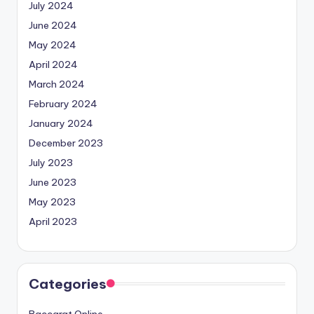
July 2024
June 2024
May 2024
April 2024
March 2024
February 2024
January 2024
December 2023
July 2023
June 2023
May 2023
April 2023
Categories
Baccarat Online