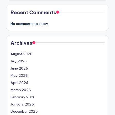
Recent Comments
No comments to show.
Archives
August 2026
July 2026
June 2026
May 2026
April 2026
March 2026
February 2026
January 2026
December 2025