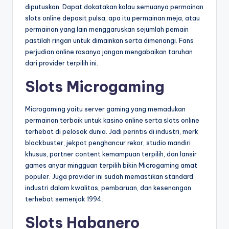
diputuskan. Dapat dokatakan kalau semuanya permainan
slots online deposit pulsa, apa itu permainan meja, atau
permainan yang lain menggaruskan sejumlah pemain
pastilah ringan untuk dimainkan serta dimenangi. Fans
perjudian online rasanya jangan mengabaikan taruhan
dari provider terpilih ini.
Slots Microgaming
Microgaming yaitu server gaming yang memadukan
permainan terbaik untuk kasino online serta slots online
terhebat di pelosok dunia. Jadi perintis di industri, merk
blockbuster, jekpot penghancur rekor, studio mandiri
khusus, partner content kemampuan terpilih, dan lansir
games anyar mingguan terpilih bikin Microgaming amat
populer. Juga provider ini sudah memastikan standard
industri dalam kwalitas, pembaruan, dan kesenangan
terhebat semenjak 1994.
Slots Habanero