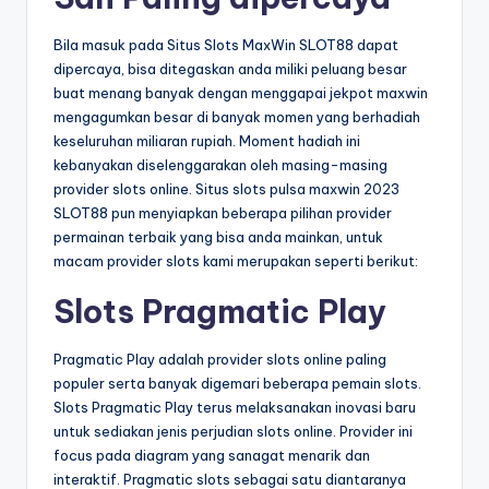
Bila masuk pada Situs Slots MaxWin SLOT88 dapat
dipercaya, bisa ditegaskan anda miliki peluang besar
buat menang banyak dengan menggapai jekpot maxwin
mengagumkan besar di banyak momen yang berhadiah
keseluruhan miliaran rupiah. Moment hadiah ini
kebanyakan diselenggarakan oleh masing-masing
provider slots online. Situs slots pulsa maxwin 2023
SLOT88 pun menyiapkan beberapa pilihan provider
permainan terbaik yang bisa anda mainkan, untuk
macam provider slots kami merupakan seperti berikut:
Slots Pragmatic Play
Pragmatic Play adalah provider slots online paling
populer serta banyak digemari beberapa pemain slots.
Slots Pragmatic Play terus melaksanakan inovasi baru
untuk sediakan jenis perjudian slots online. Provider ini
focus pada diagram yang sanagat menarik dan
interaktif. Pragmatic slots sebagai satu diantaranya