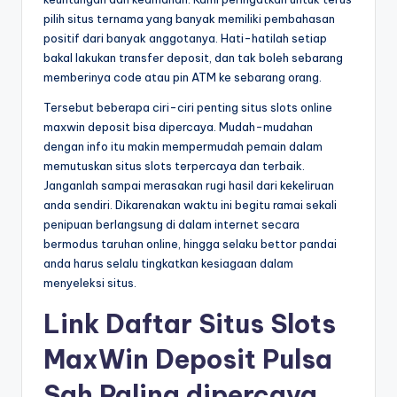
pilih situs ternama yang banyak memiliki pembahasan
positif dari banyak anggotanya. Hati-hatilah setiap
bakal lakukan transfer deposit, dan tak boleh sebarang
memberinya code atau pin ATM ke sebarang orang.
Tersebut beberapa ciri-ciri penting situs slots online
maxwin deposit bisa dipercaya. Mudah-mudahan
dengan info itu makin mempermudah pemain dalam
memutuskan situs slots terpercaya dan terbaik.
Janganlah sampai merasakan rugi hasil dari kekeliruan
anda sendiri. Dikarenakan waktu ini begitu ramai sekali
penipuan berlangsung di dalam internet secara
bermodus taruhan online, hingga selaku bettor pandai
anda harus selalu tingkatkan kesiagaan dalam
menyeleksi situs.
Link Daftar Situs Slots
MaxWin Deposit Pulsa
Sah Paling dipercaya