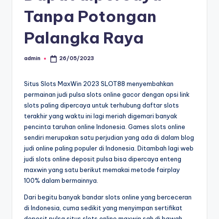
Tanpa Potongan
Palangka Raya
admin
26/05/2023
Posted
by
Situs Slots MaxWin 2023 SLOT88 menyembahkan
permainan judi pulsa slots online gacor dengan opsi link
slots paling dipercaya untuk terhubung daftar slots
terakhir yang waktu ini lagi meriah digemari banyak
pencinta taruhan online Indonesia. Games slots online
sendiri merupakan satu perjudian yang ada di dalam blog
judi online paling populer di Indonesia. Ditambah lagi web
judi slots online deposit pulsa bisa dipercaya enteng
maxwin yang satu berikut memakai metode fairplay
100% dalam bermainnya.
Dari begitu banyak bandar slots online yang berceceran
di Indonesia, cuma sedikit yang menyimpan sertifikat
deposit pulsa situs slots online maxwin sah di bawah