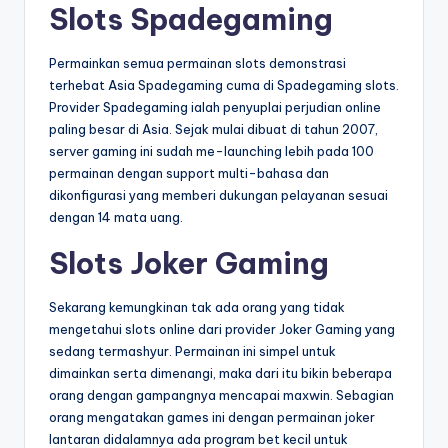
Slots Spadegaming
Permainkan semua permainan slots demonstrasi
terhebat Asia Spadegaming cuma di Spadegaming slots.
Provider Spadegaming ialah penyuplai perjudian online
paling besar di Asia. Sejak mulai dibuat di tahun 2007,
server gaming ini sudah me-launching lebih pada 100
permainan dengan support multi-bahasa dan
dikonfigurasi yang memberi dukungan pelayanan sesuai
dengan 14 mata uang.
Slots Joker Gaming
Sekarang kemungkinan tak ada orang yang tidak
mengetahui slots online dari provider Joker Gaming yang
sedang termashyur. Permainan ini simpel untuk
dimainkan serta dimenangi, maka dari itu bikin beberapa
orang dengan gampangnya mencapai maxwin. Sebagian
orang mengatakan games ini dengan permainan joker
lantaran didalamnya ada program bet kecil untuk