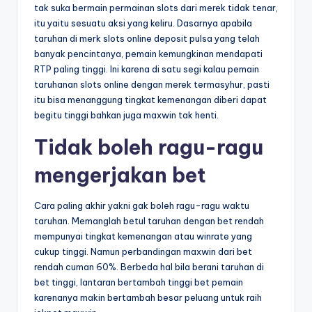
tak suka bermain permainan slots dari merek tidak tenar,
itu yaitu sesuatu aksi yang keliru. Dasarnya apabila
taruhan di merk slots online deposit pulsa yang telah
banyak pencintanya, pemain kemungkinan mendapati
RTP paling tinggi. Ini karena di satu segi kalau pemain
taruhanan slots online dengan merek termasyhur, pasti
itu bisa menanggung tingkat kemenangan diberi dapat
begitu tinggi bahkan juga maxwin tak henti.
Tidak boleh ragu-ragu
mengerjakan bet
Cara paling akhir yakni gak boleh ragu-ragu waktu
taruhan. Memanglah betul taruhan dengan bet rendah
mempunyai tingkat kemenangan atau winrate yang
cukup tinggi. Namun perbandingan maxwin dari bet
rendah cuman 60%. Berbeda hal bila berani taruhan di
bet tinggi, lantaran bertambah tinggi bet pemain
karenanya makin bertambah besar peluang untuk raih