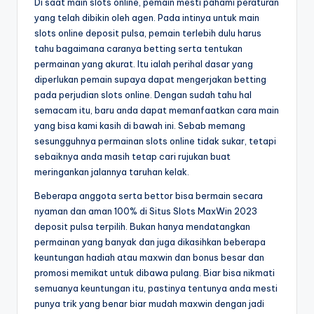
Di saat main slots online, pemain mesti pahami peraturan
yang telah dibikin oleh agen. Pada intinya untuk main
slots online deposit pulsa, pemain terlebih dulu harus
tahu bagaimana caranya betting serta tentukan
permainan yang akurat. Itu ialah perihal dasar yang
diperlukan pemain supaya dapat mengerjakan betting
pada perjudian slots online. Dengan sudah tahu hal
semacam itu, baru anda dapat memanfaatkan cara main
yang bisa kami kasih di bawah ini. Sebab memang
sesungguhnya permainan slots online tidak sukar, tetapi
sebaiknya anda masih tetap cari rujukan buat
meringankan jalannya taruhan kelak.
Beberapa anggota serta bettor bisa bermain secara
nyaman dan aman 100% di Situs Slots MaxWin 2023
deposit pulsa terpilih. Bukan hanya mendatangkan
permainan yang banyak dan juga dikasihkan beberapa
keuntungan hadiah atau maxwin dan bonus besar dan
promosi memikat untuk dibawa pulang. Biar bisa nikmati
semuanya keuntungan itu, pastinya tentunya anda mesti
punya trik yang benar biar mudah maxwin dengan jadi