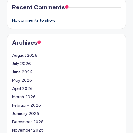
Recent Comments
No comments to show.
Archives
August 2026
July 2026
June 2026
May 2026
April 2026
March 2026
February 2026
January 2026
December 2025
November 2025