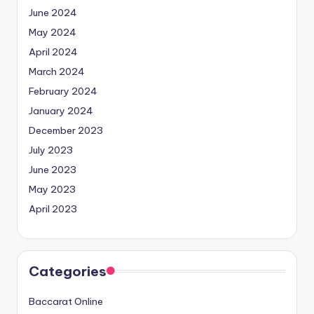
June 2024
May 2024
April 2024
March 2024
February 2024
January 2024
December 2023
July 2023
June 2023
May 2023
April 2023
Categories
Baccarat Online