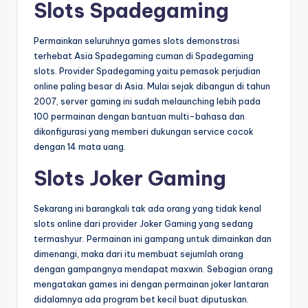
Slots Spadegaming
Permainkan seluruhnya games slots demonstrasi
terhebat Asia Spadegaming cuman di Spadegaming
slots. Provider Spadegaming yaitu pemasok perjudian
online paling besar di Asia. Mulai sejak dibangun di tahun
2007, server gaming ini sudah melaunching lebih pada
100 permainan dengan bantuan multi-bahasa dan
dikonfigurasi yang memberi dukungan service cocok
dengan 14 mata uang.
Slots Joker Gaming
Sekarang ini barangkali tak ada orang yang tidak kenal
slots online dari provider Joker Gaming yang sedang
termashyur. Permainan ini gampang untuk dimainkan dan
dimenangi, maka dari itu membuat sejumlah orang
dengan gampangnya mendapat maxwin. Sebagian orang
mengatakan games ini dengan permainan joker lantaran
didalamnya ada program bet kecil buat diputuskan.