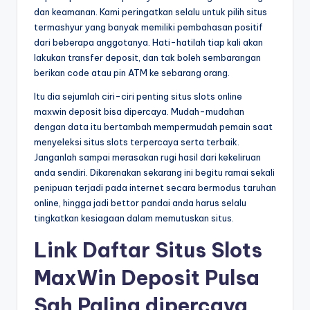
dan keamanan. Kami peringatkan selalu untuk pilih situs
termashyur yang banyak memiliki pembahasan positif
dari beberapa anggotanya. Hati-hatilah tiap kali akan
lakukan transfer deposit, dan tak boleh sembarangan
berikan code atau pin ATM ke sebarang orang.
Itu dia sejumlah ciri-ciri penting situs slots online
maxwin deposit bisa dipercaya. Mudah-mudahan
dengan data itu bertambah mempermudah pemain saat
menyeleksi situs slots terpercaya serta terbaik.
Janganlah sampai merasakan rugi hasil dari kekeliruan
anda sendiri. Dikarenakan sekarang ini begitu ramai sekali
penipuan terjadi pada internet secara bermodus taruhan
online, hingga jadi bettor pandai anda harus selalu
tingkatkan kesiagaan dalam memutuskan situs.
Link Daftar Situs Slots
MaxWin Deposit Pulsa
Sah Paling dipercaya