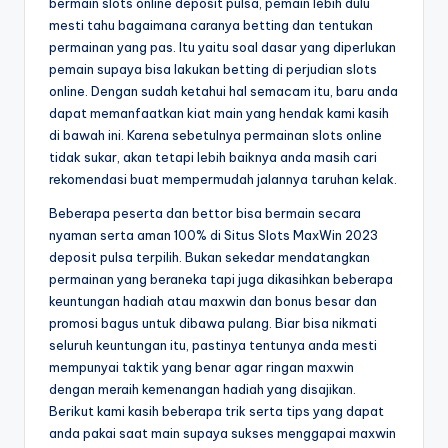
bermain slots online deposit pulsa, pemain lebih dulu
mesti tahu bagaimana caranya betting dan tentukan
permainan yang pas. Itu yaitu soal dasar yang diperlukan
pemain supaya bisa lakukan betting di perjudian slots
online. Dengan sudah ketahui hal semacam itu, baru anda
dapat memanfaatkan kiat main yang hendak kami kasih
di bawah ini. Karena sebetulnya permainan slots online
tidak sukar, akan tetapi lebih baiknya anda masih cari
rekomendasi buat mempermudah jalannya taruhan kelak.
Beberapa peserta dan bettor bisa bermain secara
nyaman serta aman 100% di Situs Slots MaxWin 2023
deposit pulsa terpilih. Bukan sekedar mendatangkan
permainan yang beraneka tapi juga dikasihkan beberapa
keuntungan hadiah atau maxwin dan bonus besar dan
promosi bagus untuk dibawa pulang. Biar bisa nikmati
seluruh keuntungan itu, pastinya tentunya anda mesti
mempunyai taktik yang benar agar ringan maxwin
dengan meraih kemenangan hadiah yang disajikan.
Berikut kami kasih beberapa trik serta tips yang dapat
anda pakai saat main supaya sukses menggapai maxwin