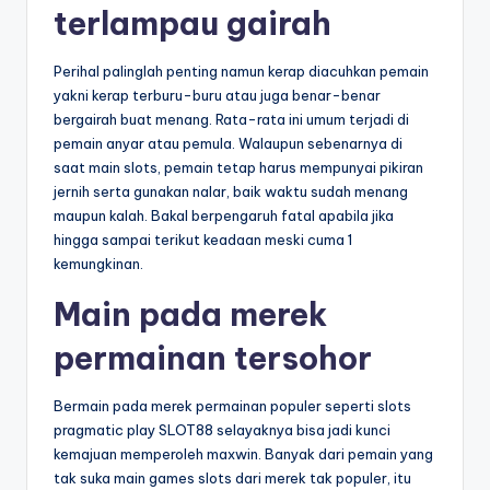
terlampau gairah
Perihal palinglah penting namun kerap diacuhkan pemain
yakni kerap terburu-buru atau juga benar-benar
bergairah buat menang. Rata-rata ini umum terjadi di
pemain anyar atau pemula. Walaupun sebenarnya di
saat main slots, pemain tetap harus mempunyai pikiran
jernih serta gunakan nalar, baik waktu sudah menang
maupun kalah. Bakal berpengaruh fatal apabila jika
hingga sampai terikut keadaan meski cuma 1
kemungkinan.
Main pada merek
permainan tersohor
Bermain pada merek permainan populer seperti slots
pragmatic play SLOT88 selayaknya bisa jadi kunci
kemajuan memperoleh maxwin. Banyak dari pemain yang
tak suka main games slots dari merek tak populer, itu