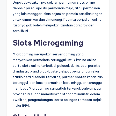
Dapat dokatakan jika seluruh permainan slots online
deposit pulsa, apa itu permainan meja, atau permainan
yang lain menggaruskan sejumlah pemain pastilah ringan
untuk dimainkan dan dimenangi. Pecinta perjudian online
rasanya gak boleh melupakan taruhan dari provider
terpilih ini.
Slots Microgaming
Microgaming merupakan server gaming yang
menyatukan permainan terunggul untuk kasino online
serta slots online terbaik di pelosok dunia. Jadi perintis
di industri, brand blockbuster, jekpot penghancur rekor,
studio berdiri sendiri terbatas, partner conten kapasitas
terunggul, dan lansir permainan baru mingguan terunggul
membuat Microgaming sangatlah terkenal. Bahkan juga
provider ini sudah memutuskan standard industri dalam
kwalitas, pengembangan, serta selingan terhebat sejak
mulai 1994.