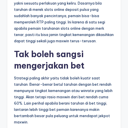
yakni sesuatu perlakuan yang keliru. Dasarnya bila
taruhan di merek slots online deposit pulsa yang
sudahlah banyak pencintanya, pemain bisa-bisa
memperoleh RTP paling tinggi. Ini karena di satu segi
apabila pemain taruhanan slots online dengan merk
tenar, pasti itu bisa jamin tingkat kemenangan dikasihkan
dapat tinggi sekali juga maxwin terus-terusan.
Tak boleh sangsi
mengerjakan bet
Strategi paling akhir yaitu tidak boleh kuatir saat
taruhan. Benar-benar betul taruhan dengan bet rendah
mempunyai tingkat kemenangan atau winrate yang lebih
tinggi. Akan tetapi rasio maxwin dari bet rendah cuma
60%. Lain perihal apabila berani taruhan di bet tinggi,
lantaran lebih tinggi bet pemain karenanya makin
bertambah besar pula peluang untuk mendapat jekpot
maxwin.