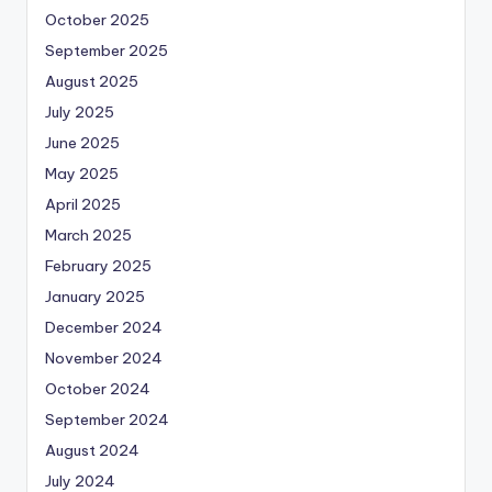
October 2025
September 2025
August 2025
July 2025
June 2025
May 2025
April 2025
March 2025
February 2025
January 2025
December 2024
November 2024
October 2024
September 2024
August 2024
July 2024