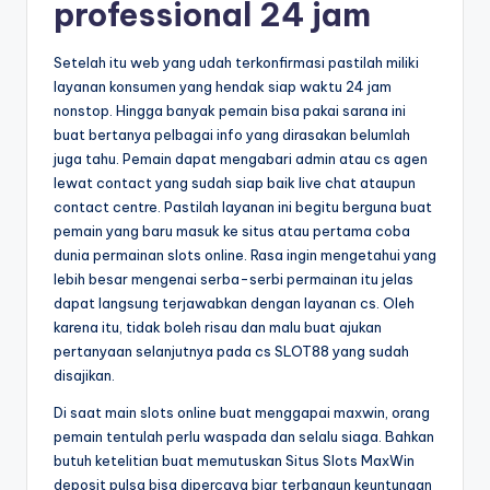
professional 24 jam
Setelah itu web yang udah terkonfirmasi pastilah miliki
layanan konsumen yang hendak siap waktu 24 jam
nonstop. Hingga banyak pemain bisa pakai sarana ini
buat bertanya pelbagai info yang dirasakan belumlah
juga tahu. Pemain dapat mengabari admin atau cs agen
lewat contact yang sudah siap baik live chat ataupun
contact centre. Pastilah layanan ini begitu berguna buat
pemain yang baru masuk ke situs atau pertama coba
dunia permainan slots online. Rasa ingin mengetahui yang
lebih besar mengenai serba-serbi permainan itu jelas
dapat langsung terjawabkan dengan layanan cs. Oleh
karena itu, tidak boleh risau dan malu buat ajukan
pertanyaan selanjutnya pada cs SLOT88 yang sudah
disajikan.
Di saat main slots online buat menggapai maxwin, orang
pemain tentulah perlu waspada dan selalu siaga. Bahkan
butuh ketelitian buat memutuskan Situs Slots MaxWin
deposit pulsa bisa dipercaya biar terbangun keuntungan