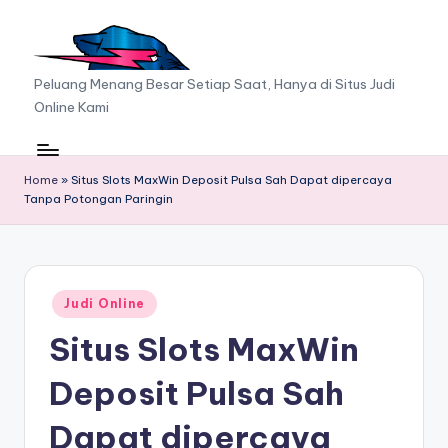
Skip
to
A
Peluang Menang Besar Setiap Saat, Hanya di Situs Judi
content
Online Kami
A
F
C
Home
»
Situs Slots MaxWin Deposit Pulsa Sah Dapat dipercaya
Tanpa Potongan Paringin
G
Posted
Judi Online
in
Situs Slots MaxWin
Deposit Pulsa Sah
Dapat dipercaya