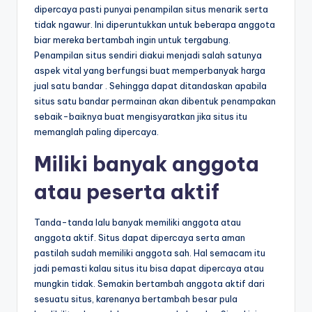
dipercaya pasti punyai penampilan situs menarik serta
tidak ngawur. Ini diperuntukkan untuk beberapa anggota
biar mereka bertambah ingin untuk tergabung.
Penampilan situs sendiri diakui menjadi salah satunya
aspek vital yang berfungsi buat memperbanyak harga
jual satu bandar . Sehingga dapat ditandaskan apabila
situs satu bandar permainan akan dibentuk penampakan
sebaik-baiknya buat mengisyaratkan jika situs itu
memanglah paling dipercaya.
Miliki banyak anggota
atau peserta aktif
Tanda-tanda lalu banyak memiliki anggota atau
anggota aktif. Situs dapat dipercaya serta aman
pastilah sudah memiliki anggota sah. Hal semacam itu
jadi pemasti kalau situs itu bisa dapat dipercaya atau
mungkin tidak. Semakin bertambah anggota aktif dari
sesuatu situs, karenanya bertambah besar pula