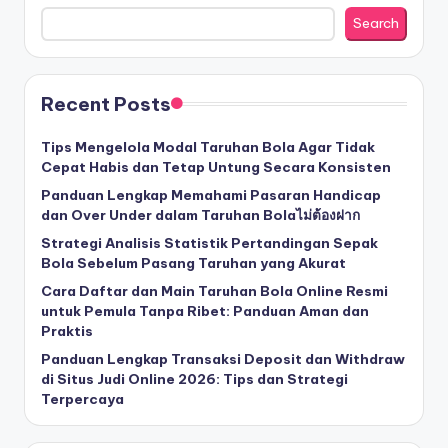
Search
Recent Posts
Tips Mengelola Modal Taruhan Bola Agar Tidak
Cepat Habis dan Tetap Untung Secara Konsisten
Panduan Lengkap Memahami Pasaran Handicap
dan Over Under dalam Taruhan Bolaไม่ต้องฝาก
Strategi Analisis Statistik Pertandingan Sepak
Bola Sebelum Pasang Taruhan yang Akurat
Cara Daftar dan Main Taruhan Bola Online Resmi
untuk Pemula Tanpa Ribet: Panduan Aman dan
Praktis
Panduan Lengkap Transaksi Deposit dan Withdraw
di Situs Judi Online 2026: Tips dan Strategi
Terpercaya