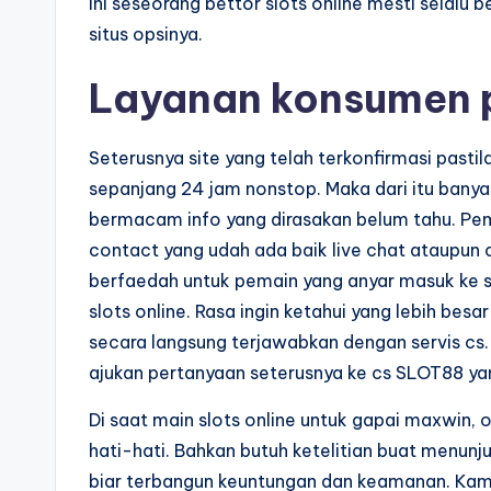
ini seseorang bettor slots online mesti sela
situs opsinya.
Layanan konsumen p
Seterusnya site yang telah terkonfirmasi past
sepanjang 24 jam nonstop. Maka dari itu bany
bermacam info yang dirasakan belum tahu. Pe
contact yang udah ada baik live chat ataupun c
berfaedah untuk pemain yang anyar masuk ke s
slots online. Rasa ingin ketahui yang lebih besa
secara langsung terjawabkan dengan servis cs.
ajukan pertanyaan seterusnya ke cs SLOT88 yan
Di saat main slots online untuk gapai maxwin,
hati-hati. Bahkan butuh ketelitian buat menunj
biar terbangun keuntungan dan keamanan. Kami