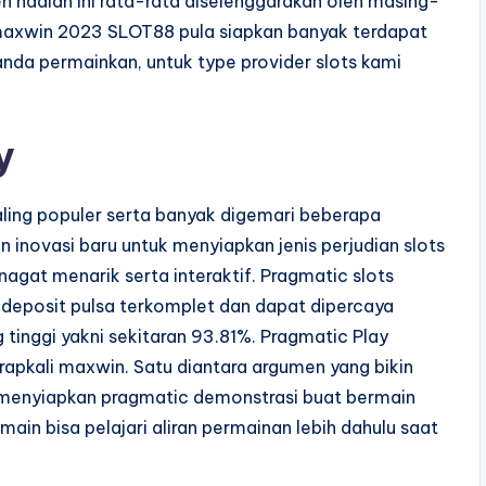
en hadiah ini rata-rata diselenggarakan oleh masing-
sa maxwin 2023 SLOT88 pula siapkan banyak terdapat
anda permainkan, untuk type provider slots kami
y
aling populer serta banyak digemari beberapa
n inovasi baru untuk menyiapkan jenis perjudian slots
nagat menarik serta interaktif. Pragmatic slots
ne deposit pulsa terkomplet dan dapat dipercaya
ng tinggi yakni sekitaran 93.81%. Pragmatic Play
rapkali maxwin. Satu diantara argumen yang bikin
a menyiapkan pragmatic demonstrasi buat bermain
ain bisa pelajari aliran permainan lebih dahulu saat