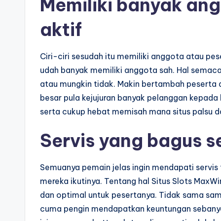
Memiliki banyak an
aktif
Ciri-ciri sesudah itu memiliki anggota atau pes
udah banyak memiliki anggota sah. Hal semacam i
atau mungkin tidak. Makin bertambah peserta ak
besar pula kejujuran banyak pelanggan kepada
serta cukup hebat memisah mana situs palsu da
Servis yang bagus s
Semuanya pemain jelas ingin mendapati servis 
mereka ikutinya. Tentang hal Situs Slots Max
dan optimal untuk pesertanya. Tidak sama sa
cuma pengin mendapatkan keuntungan sebanyakn