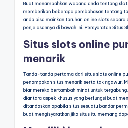
Buat menambahkan wacana anda tentang slots 
memberikan beberapa pembahasan tentang tand
anda bisa mainkan taruhan online slots secar
penjelasannya di bawah ini. Persyaratan Situs 
Situs slots online 
menarik
Tanda-tanda pertama dari situs slots online pu
penampakan situs menarik serta tak ngawur. M
biar mereka bertambah minat untuk tergabung. 
diantara aspek khusus yang berfungsi buat me
ditandaskan apabila situs sesuatu bandar per
buat mengisyaratkan jika situs itu memang dap