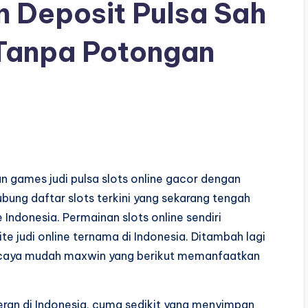
n Deposit Pulsa Sah
Tanpa Potongan
games judi pulsa slots online gacor dengan
hubung daftar slots terkini yang sekarang tengah
Indonesia. Permainan slots online sendiri
e judi online ternama di Indonesia. Ditambah lagi
ipercaya mudah maxwin yang berikut memanfaatkan
eran di Indonesia, cuma sedikit yang menyimpan