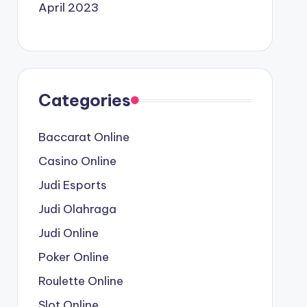
April 2023
Categories
Baccarat Online
Casino Online
Judi Esports
Judi Olahraga
Judi Online
Poker Online
Roulette Online
Slot Online