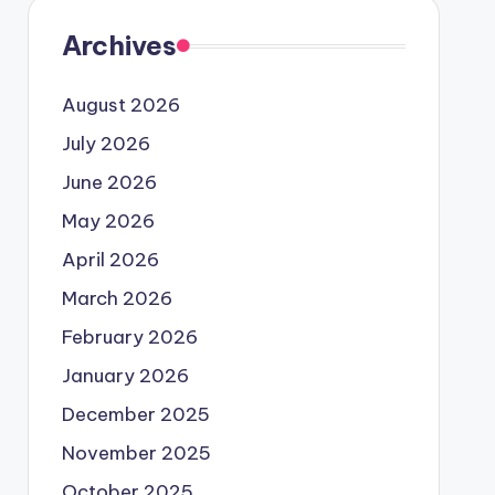
Archives
August 2026
July 2026
June 2026
May 2026
April 2026
March 2026
February 2026
January 2026
December 2025
November 2025
October 2025