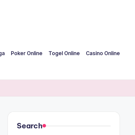
ga
Poker Online
Togel Online
Casino Online
Search