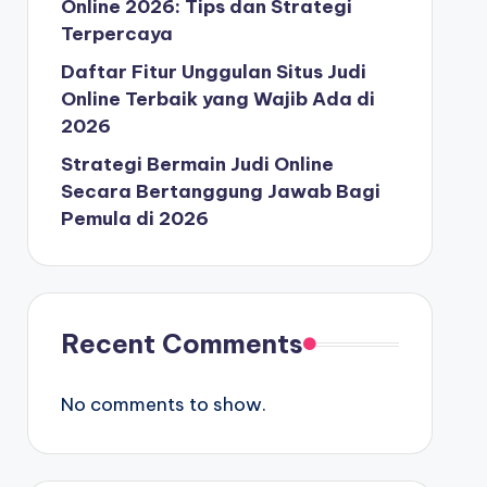
Online 2026: Tips dan Strategi
Terpercaya
Daftar Fitur Unggulan Situs Judi
Online Terbaik yang Wajib Ada di
2026
Strategi Bermain Judi Online
Secara Bertanggung Jawab Bagi
Pemula di 2026
Recent Comments
No comments to show.