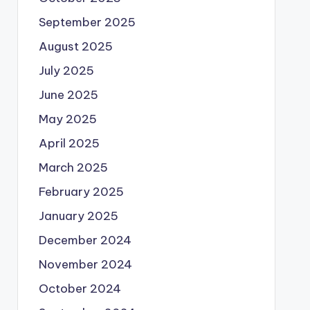
September 2025
August 2025
July 2025
June 2025
May 2025
April 2025
March 2025
February 2025
January 2025
December 2024
November 2024
October 2024