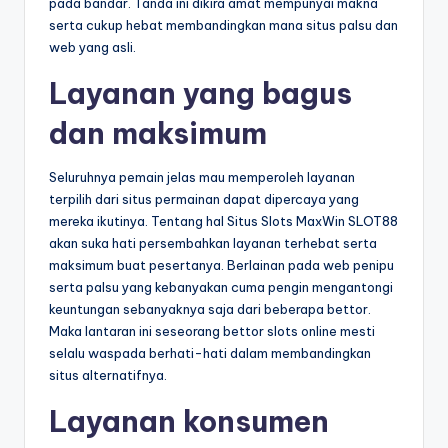
pada bandar. Tanda ini dikira amat mempunyai makna
serta cukup hebat membandingkan mana situs palsu dan
web yang asli.
Layanan yang bagus
dan maksimum
Seluruhnya pemain jelas mau memperoleh layanan
terpilih dari situs permainan dapat dipercaya yang
mereka ikutinya. Tentang hal Situs Slots MaxWin SLOT88
akan suka hati persembahkan layanan terhebat serta
maksimum buat pesertanya. Berlainan pada web penipu
serta palsu yang kebanyakan cuma pengin mengantongi
keuntungan sebanyaknya saja dari beberapa bettor.
Maka lantaran ini seseorang bettor slots online mesti
selalu waspada berhati-hati dalam membandingkan
situs alternatifnya.
Layanan konsumen