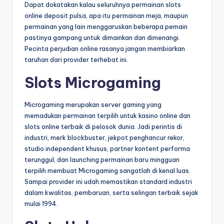
Dapat dokatakan kalau seluruhnya permainan slots
online deposit pulsa, apa itu permainan meja, maupun
permainan yang lain menggaruskan beberapa pemain
pastinya gampang untuk dimainkan dan dimenangi.
Pecinta perjudian online rasanya jangan membiarkan
taruhan dari provider terhebat ini.
Slots Microgaming
Microgaming merupakan server gaming yang
memadukan permainan terpilih untuk kasino online dan
slots online terbaik di pelosok dunia. Jadi perintis di
industri, merk blockbuster, jekpot penghancur rekor,
studio independent khusus, partner kontent performa
terunggul, dan launching permainan baru mingguan
terpilih membuat Microgaming sangatlah di kenal luas.
Sampai provider ini udah memastikan standard industri
dalam kwalitas, pembaruan, serta selingan terbaik sejak
mulai 1994.