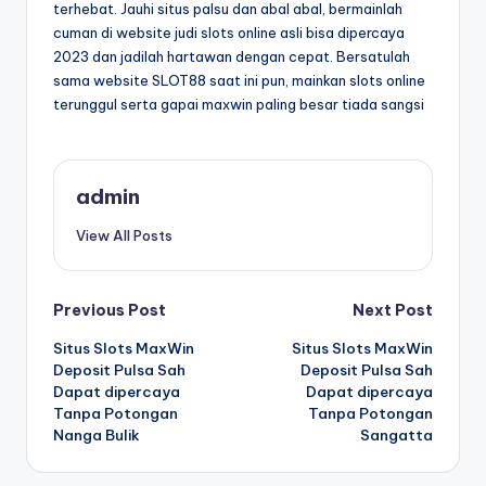
terhebat. Jauhi situs palsu dan abal abal, bermainlah
cuman di website judi slots online asli bisa dipercaya
2023 dan jadilah hartawan dengan cepat. Bersatulah
sama website SLOT88 saat ini pun, mainkan slots online
terunggul serta gapai maxwin paling besar tiada sangsi
admin
View All Posts
Post
Previous Post
Next Post
Situs Slots MaxWin
Situs Slots MaxWin
navigation
Deposit Pulsa Sah
Deposit Pulsa Sah
Dapat dipercaya
Dapat dipercaya
Tanpa Potongan
Tanpa Potongan
Nanga Bulik
Sangatta