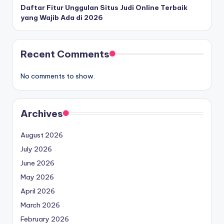
Daftar Fitur Unggulan Situs Judi Online Terbaik
yang Wajib Ada di 2026
Recent Comments
No comments to show.
Archives
August 2026
July 2026
June 2026
May 2026
April 2026
March 2026
February 2026