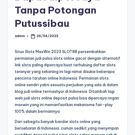
Tanpa Potongan
Putussibau
admin
26/04/2023
Posted
by
Situs Slots MaxWin 2023 SLOT88 persembahkan
permainan judi pulsa slots online gacor dengan alternatif
link slots paling dipercaya buat terhubung daftar slots
teranyar yang sekarang ini lagi ramai disukai beberapa
pencinta taruhan online Indonesia. Permainan slots
online sendiri yakni sesuatu perjudian yang ada di dalam
blog judi online termashyur di Indonesia. Ditambah lagi
web judi slots online deposit pulsa bisa dipercaya ringan
maxwin yang ini memanfaatkan mekanisme fair-play
100% dalam bermainnya.
Dari sebegitu banyak bandar slots online yang
bersebaran di Indonesia, cuman sedikit yang menyimpan
sertifikat deposit pulsa situs slots online maxwin sah di