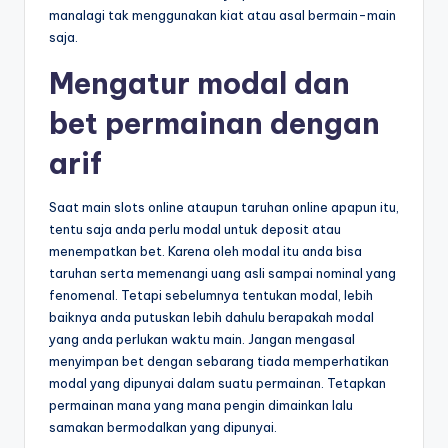
manalagi tak menggunakan kiat atau asal bermain-main
saja.
Mengatur modal dan
bet permainan dengan
arif
Saat main slots online ataupun taruhan online apapun itu,
tentu saja anda perlu modal untuk deposit atau
menempatkan bet. Karena oleh modal itu anda bisa
taruhan serta memenangi uang asli sampai nominal yang
fenomenal. Tetapi sebelumnya tentukan modal, lebih
baiknya anda putuskan lebih dahulu berapakah modal
yang anda perlukan waktu main. Jangan mengasal
menyimpan bet dengan sebarang tiada memperhatikan
modal yang dipunyai dalam suatu permainan. Tetapkan
permainan mana yang mana pengin dimainkan lalu
samakan bermodalkan yang dipunyai.