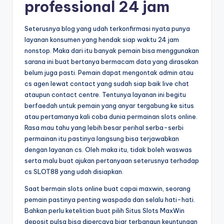
professional 24 jam
Seterusnya blog yang udah terkonfirmasi nyata punya
layanan konsumen yang hendak siap waktu 24 jam
nonstop. Maka dari itu banyak pemain bisa menggunakan
sarana ini buat bertanya bermacam data yang dirasakan
belum juga pasti. Pemain dapat mengontak admin atau
cs agen lewat contact yang sudah siap baik live chat
ataupun contact centre. Tentunya layanan ini begitu
berfaedah untuk pemain yang anyar tergabung ke situs
atau pertamanya kali coba dunia permainan slots online.
Rasa mau tahu yang lebih besar perihal serba-serbi
permainan itu pastinya langsung bisa terjawabkan
dengan layanan cs. Oleh maka itu, tidak boleh waswas
serta malu buat ajukan pertanyaan seterusnya terhadap
cs SLOT88 yang udah disiapkan.
Saat bermain slots online buat capai maxwin, seorang
pemain pastinya penting waspada dan selalu hati-hati.
Bahkan perlu ketelitian buat pilih Situs Slots MaxWin
deposit pulsa bisa dipercaya biar terbangun keuntungan