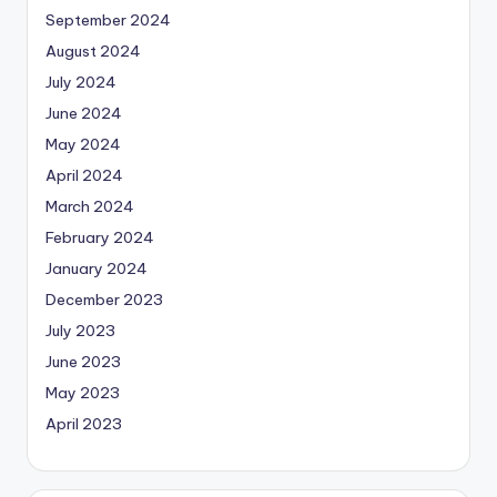
September 2024
August 2024
July 2024
June 2024
May 2024
April 2024
March 2024
February 2024
January 2024
December 2023
July 2023
June 2023
May 2023
April 2023