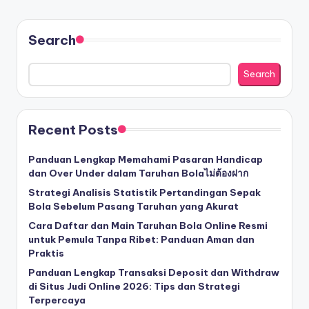
Search
Search
Recent Posts
Panduan Lengkap Memahami Pasaran Handicap
dan Over Under dalam Taruhan Bolaไม่ต้องฝาก
Strategi Analisis Statistik Pertandingan Sepak
Bola Sebelum Pasang Taruhan yang Akurat
Cara Daftar dan Main Taruhan Bola Online Resmi
untuk Pemula Tanpa Ribet: Panduan Aman dan
Praktis
Panduan Lengkap Transaksi Deposit dan Withdraw
di Situs Judi Online 2026: Tips dan Strategi
Terpercaya