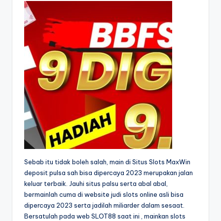
Sebab itu tidak boleh salah, main di Situs Slots MaxWin
deposit pulsa sah bisa dipercaya 2023 merupakan jalan
keluar terbaik. Jauhi situs palsu serta abal abal,
bermainlah cuma di website judi slots online asli bisa
dipercaya 2023 serta jadilah miliarder dalam sesaat.
Bersatulah pada web SLOT88 saat ini , mainkan slots