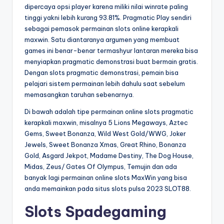
dipercaya opsi player karena miliki nilai winrate paling
tinggi yakni lebih kurang 93.81%. Pragmatic Play sendiri
sebagai pemasok permainan slots online kerapkali
maxwin. Satu diantaranya argumen yang membuat
games ini benar-benar termashyur lantaran mereka bisa
menyiapkan pragmatic demonstrasi buat bermain gratis.
Dengan slots pragmatic demonstrasi, pemain bisa
pelajari sistem permainan lebih dahulu saat sebelum
memasangkan taruhan sebenarnya.
Di bawah adalah tipe permainan online slots pragmatic
kerapkali maxwin, misalnya 5 Lions Megaways, Aztec
Gems, Sweet Bonanza, Wild West Gold/WWG, Joker
Jewels, Sweet Bonanza Xmas, Great Rhino, Bonanza
Gold, Asgard Jekpot, Madame Destiny, The Dog House,
Midas, Zeus/ Gates Of Olympus, Temujin dan ada
banyak lagi permainan online slots MaxWin yang bisa
anda memainkan pada situs slots pulsa 2023 SLOT88.
Slots Spadegaming