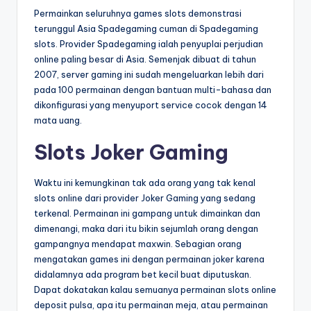
Permainkan seluruhnya games slots demonstrasi
terunggul Asia Spadegaming cuman di Spadegaming
slots. Provider Spadegaming ialah penyuplai perjudian
online paling besar di Asia. Semenjak dibuat di tahun
2007, server gaming ini sudah mengeluarkan lebih dari
pada 100 permainan dengan bantuan multi-bahasa dan
dikonfigurasi yang menyuport service cocok dengan 14
mata uang.
Slots Joker Gaming
Waktu ini kemungkinan tak ada orang yang tak kenal
slots online dari provider Joker Gaming yang sedang
terkenal. Permainan ini gampang untuk dimainkan dan
dimenangi, maka dari itu bikin sejumlah orang dengan
gampangnya mendapat maxwin. Sebagian orang
mengatakan games ini dengan permainan joker karena
didalamnya ada program bet kecil buat diputuskan.
Dapat dokatakan kalau semuanya permainan slots online
deposit pulsa, apa itu permainan meja, atau permainan