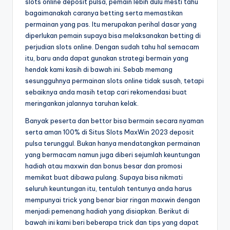
slots online deposit pulsa, pemain lebih dulu mesti tahu
bagaimanakah caranya betting serta memastikan
permainan yang pas. Itu merupakan perihal dasar yang
diperlukan pemain supaya bisa melaksanakan betting di
perjudian slots online. Dengan sudah tahu hal semacam
itu, baru anda dapat gunakan strategi bermain yang
hendak kami kasih di bawah ini. Sebab memang
sesungguhnya permainan slots online tidak susah, tetapi
sebaiknya anda masih tetap cari rekomendasi buat
meringankan jalannya taruhan kelak.
Banyak peserta dan bettor bisa bermain secara nyaman
serta aman 100% di Situs Slots MaxWin 2023 deposit
pulsa terunggul. Bukan hanya mendatangkan permainan
yang bermacam namun juga diberi sejumlah keuntungan
hadiah atau maxwin dan bonus besar dan promosi
memikat buat dibawa pulang. Supaya bisa nikmati
seluruh keuntungan itu, tentulah tentunya anda harus
mempunyai trick yang benar biar ringan maxwin dengan
menjadi pemenang hadiah yang disiapkan. Berikut di
bawah ini kami beri beberapa trick dan tips yang dapat