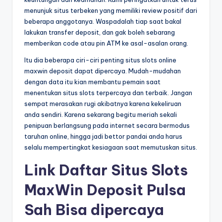
menunjuk situs terbeken yang memiliki review positif dari
beberapa anggotanya. Waspadalah tiap saat bakal
lakukan transfer deposit, dan gak boleh sebarang
memberikan code atau pin ATM ke asal-asalan orang.
Itu dia beberapa ciri-ciri penting situs slots online
maxwin deposit dapat dipercaya. Mudah-mudahan
dengan data itu kian membantu pemain saat
menentukan situs slots terpercaya dan terbaik. Jangan
sempat merasakan rugi akibatnya karena kekeliruan
anda sendiri. Karena sekarang begitu meriah sekali
penipuan berlangsung pada internet secara bermodus
taruhan online, hingga jadi bettor pandai anda harus
selalu mempertingkat kesiagaan saat memutuskan situs.
Link Daftar Situs Slots
MaxWin Deposit Pulsa
Sah Bisa dipercaya