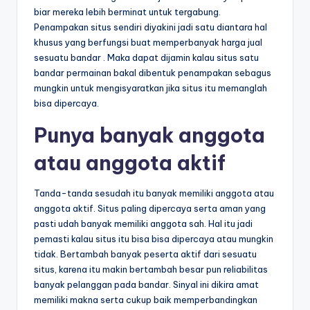
biar mereka lebih berminat untuk tergabung.
Penampakan situs sendiri diyakini jadi satu diantara hal
khusus yang berfungsi buat memperbanyak harga jual
sesuatu bandar . Maka dapat dijamin kalau situs satu
bandar permainan bakal dibentuk penampakan sebagus
mungkin untuk mengisyaratkan jika situs itu memanglah
bisa dipercaya.
Punya banyak anggota
atau anggota aktif
Tanda-tanda sesudah itu banyak memiliki anggota atau
anggota aktif. Situs paling dipercaya serta aman yang
pasti udah banyak memiliki anggota sah. Hal itu jadi
pemasti kalau situs itu bisa bisa dipercaya atau mungkin
tidak. Bertambah banyak peserta aktif dari sesuatu
situs, karena itu makin bertambah besar pun reliabilitas
banyak pelanggan pada bandar. Sinyal ini dikira amat
memiliki makna serta cukup baik memperbandingkan