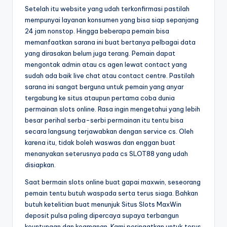
Setelah itu website yang udah terkonfirmasi pastilah
mempunyai layanan konsumen yang bisa siap sepanjang
24 jam nonstop. Hingga beberapa pemain bisa
memanfaatkan sarana ini buat bertanya pelbagai data
yang dirasakan belum juga terang. Pemain dapat
mengontak admin atau cs agen lewat contact yang
sudah ada baik live chat atau contact centre. Pastilah
sarana ini sangat berguna untuk pemain yang anyar
tergabung ke situs ataupun pertama coba dunia
permainan slots online. Rasa ingin mengetahui yang lebih
besar perihal serba-serbi permainan itu tentu bisa
secara langsung terjawabkan dengan service cs. Oleh
karena itu, tidak boleh waswas dan enggan buat
menanyakan seterusnya pada cs SLOT88 yang udah
disiapkan.
Saat bermain slots online buat gapai maxwin, seseorang
pemain tentu butuh waspada serta terus siaga. Bahkan
butuh ketelitian buat menunjuk Situs Slots MaxWin
deposit pulsa paling dipercaya supaya terbangun
keuntungan dan keamanan. Kami peringatkan untuk terus