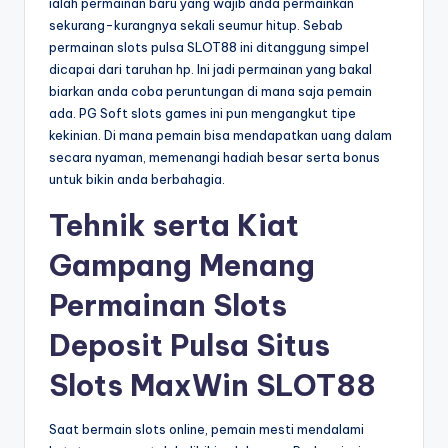
ialah permainan baru yang wajib anda permainkan
sekurang-kurangnya sekali seumur hitup. Sebab
permainan slots pulsa SLOT88 ini ditanggung simpel
dicapai dari taruhan hp. Ini jadi permainan yang bakal
biarkan anda coba peruntungan di mana saja pemain
ada. PG Soft slots games ini pun mengangkut tipe
kekinian. Di mana pemain bisa mendapatkan uang dalam
secara nyaman, memenangi hadiah besar serta bonus
untuk bikin anda berbahagia.
Tehnik serta Kiat
Gampang Menang
Permainan Slots
Deposit Pulsa Situs
Slots MaxWin SLOT88
Saat bermain slots online, pemain mesti mendalami