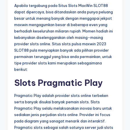
Apabila tergabung pada Situs Slots MaxWin SLOT88
dapat dipercaya, bisa ditandaskan anda punya peluang
besar untuk menang banyak dengan menggapai jekpot
maxwin mengagumkan besar di beberapa even yang
berhadiah keseluruhan miliaran rupiah. Momen hadiah ini
kebanyakan diselenggarakan oleh masing-masing
provider slots online. Situs slots pulsa maxwin 2023
SLOT88 pula menyiapkan banyak ada pilihan provider
permainan terunggul yang bisa anda permainkan, untuk
tipe provider slots kami merupakan sebagaimana
berikut:
Slots Pragmatic Play
Pragmatic Play adalah provider slots online terbeken
serta banyak disukai banyak pemain slots. Slots
Pragmatic Play selalu melaksanakan inovasi baru untuk
sediakan jenis perjudian slots online. Provider ini focus
pada diagram yang sanagat menarik dan interaktif.
Pragmatic slots sebagai salah satunya server judi slots