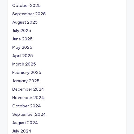
October 2025
September 2025
August 2025
July 2025
June 2025
May 2025
April 2025
March 2025
February 2025
January 2025
December 2024
November 2024
October 2024
September 2024
August 2024
July 2024