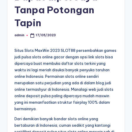
Tanpa Potongan
Tapin
admin
17/05/2023
Posted
by
Situs Slots MaxWin 2023 SLOT88 persembahkan games
judi pulsa slots online gacor dengan opsi link slots bisa
dipercaya buat membuka daftar slots terkini yang
waktu ini lagi meriah disukai banyak penyuka taruhan
online Indonesia. Permainan slots online sendiri
merupakan satu perjudian yang ada di dalam blog judi
online termashyur di Indonesia. Manalagi web judi slots
online deposit pulsa paling dipercaya mudah maxwin
yang ini memanfaatkan struktur fairplay 100% dalam
bermainnya.
Dari demikian banyak bandar slots online yang
bertaburan di Indonesia, cuman sedikit yang kantongi
sertifikat deposit pulsa situs slots online maxwin sah di