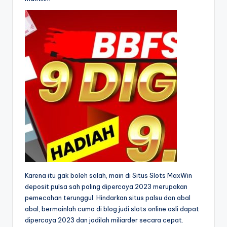
Karena itu gak boleh salah, main di Situs Slots MaxWin
deposit pulsa sah paling dipercaya 2023 merupakan
pemecahan terunggul. Hindarkan situs palsu dan abal
abal, bermainlah cuma di blog judi slots online asli dapat
dipercaya 2023 dan jadilah miliarder secara cepat.