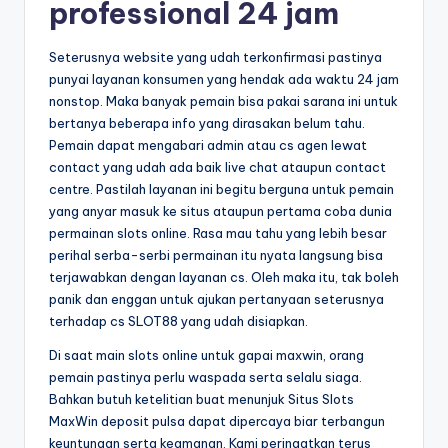
professional 24 jam
Seterusnya website yang udah terkonfirmasi pastinya
punyai layanan konsumen yang hendak ada waktu 24 jam
nonstop. Maka banyak pemain bisa pakai sarana ini untuk
bertanya beberapa info yang dirasakan belum tahu.
Pemain dapat mengabari admin atau cs agen lewat
contact yang udah ada baik live chat ataupun contact
centre. Pastilah layanan ini begitu berguna untuk pemain
yang anyar masuk ke situs ataupun pertama coba dunia
permainan slots online. Rasa mau tahu yang lebih besar
perihal serba-serbi permainan itu nyata langsung bisa
terjawabkan dengan layanan cs. Oleh maka itu, tak boleh
panik dan enggan untuk ajukan pertanyaan seterusnya
terhadap cs SLOT88 yang udah disiapkan.
Di saat main slots online untuk gapai maxwin, orang
pemain pastinya perlu waspada serta selalu siaga.
Bahkan butuh ketelitian buat menunjuk Situs Slots
MaxWin deposit pulsa dapat dipercaya biar terbangun
keuntungan serta keamanan. Kami peringatkan terus