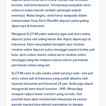
Instansi Judi Internasional. Ternamanya perjudian slots
online ini makin meriah terlebih semenjak wabah
menimpa. Walau begitu, anda harus waspada dalam
memutuskan Situs Slots MaxWin deposit pulsa paling
dipercaya di Indonesia.
Mengenai SLOT88 yakni website agen judi slots online
deposit pulsa sah paling besar dan dapat dipercaya di
Indonesia. Kami menyiapkan beragam opsi taruhan
taruhan online deposit pulsa terunggul seperti broker judi
bola, slots online, kasino online serta taruhan online
terunggul yang lain meliputi semua sektor permainan
permainan online uang asli.
SLOT88 saat ini ada selaku salah satunya web-site judi
slots online sah di Indonesia yang sudah dibantu oleh
layanan konsumen professional 24 jam. Anda juga dapat
mengontak kami lewat livechat , SMS, WhatsApp
ataupun telpon lewat contact yang tertulis. Dan
pastilah kami akan memberikan keluasaan ke semua
pemain supaya bisa nikmati permainan ini dengan