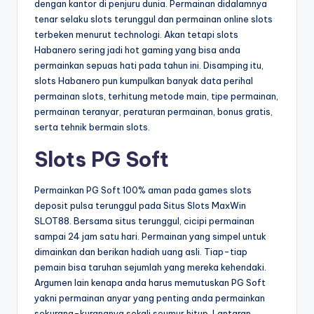
dengan kantor di penjuru dunia. Permainan didalamnya
tenar selaku slots terunggul dan permainan online slots
terbeken menurut technologi. Akan tetapi slots
Habanero sering jadi hot gaming yang bisa anda
permainkan sepuas hati pada tahun ini. Disamping itu,
slots Habanero pun kumpulkan banyak data perihal
permainan slots, terhitung metode main, tipe permainan,
permainan teranyar, peraturan permainan, bonus gratis,
serta tehnik bermain slots.
Slots PG Soft
Permainkan PG Soft 100% aman pada games slots
deposit pulsa terunggul pada Situs Slots MaxWin
SLOT88. Bersama situs terunggul, cicipi permainan
sampai 24 jam satu hari. Permainan yang simpel untuk
dimainkan dan berikan hadiah uang asli. Tiap-tiap
pemain bisa taruhan sejumlah yang mereka kehendaki.
Argumen lain kenapa anda harus memutuskan PG Soft
yakni permainan anyar yang penting anda permainkan
sekurang-kurangnya sekali seumur hitup. Lantaran