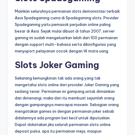
Mainkan seluruhnya permainan slots demonstrasi terbaik
Asia Spadegaming cuma di Spadegaming slots. Provider
Spadegaming yaitu pemasok perjudian online paling
besar di Asia. Sejak mulai dibuat di tahun 2007, server
gaming ini sudah mengeluarkan lebih dari 100 permainan
dengan support multi-bahasa serta dikonfigurasi yang
menyuport pelayanan cocok dengan 14 mata uang.
Slots Joker Gaming
Sekarang kemungkinan tak ada orang yang tak
mengetahui slots online dari provider Joker Gaming yang
sedang tenar. Permainan ini gampang untuk dimainkan
dan dimenangi, maka dari itu membuat sejumlah orang
dengan gampangnya mencapai maxwin. Sebagian orang
mengatakan games ini dengan permainan joker sebab
didalamnya ada program bet kecil untuk diputuskan.
Dapat dokatakan jika seluruh permainan slots online
deposit pulsa, apa itu permainan meja, maupun