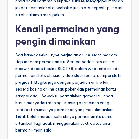
anda pakai saat main supaya sukses menggapai maxwin
jekpot sensasional di website judi slots deposit pulsa ini,
salah satunya merupakan:
Kenali permainan yang
pengin dimainkan
Ada banyak sekali type perjudian online serta macam
tiap macam permainan itu. Serupa pada slots online
maxwin deposit pulsa SLOT88, dalam web-site ini ada
permainan slots classic, video slots reel 5, sampai slots
progresif. Begitu juga dengan perjudian online lain
seperti kasino online atau poker dan permainan kartu
sampai dadu. Sewaktu permainkan games itu, anda
harus menyadari masing-masing permainan yang
terdapat khususnya permainan yang mau dimainkan.
Tidak boleh merasa seluruhnya permainan itu sama,
ditambah lagi tidak menggunakan taktik atau asal
bermain-main saja.