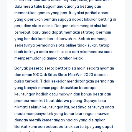
dulu mesti tahu bagaimana caranya betting dan
memastikan games yang pas. Itu yakni perihal dasar
yang diperlukan pemain supaya dapat lakukan betting di
perjudian slots online. Dengan telah mengetahui hal
tersebut, baru anda dapat memakai strategi bermain
yang hendak kami beri di bawah ini. Sebab memang
sebetulnya permainan slots online tidak sukar, tetapi
lebih baiknya anda masih tetap cari rekomendasi buat
mempermudah jalannya taruhan kelak.
Banyak peserta serta bettor bisa main secara nyaman
dan aman 100% di Situs Slots MaxWin 2023 deposit
pulsa terbaik. Tidak sekedar mendatangkan permainan
yang banyak namun juga dikasihkan beberapa
keuntungan hadiah atau maxwin dan bonus besar dan
promosi memikat buat dibawa pulang. Supaya bisa
nikmati seluruh keuntungan itu, pastinya tentunya anda
mesti mempunyai trik yang benar biar ringan maxwin
dengan meraih kemenangan hadiah yang disiapkan.
Berikut kami beri beberapa trick serta tips yang dapat