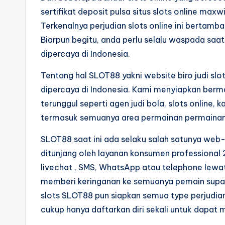
sertifikat deposit pulsa situs slots online maxw
Terkenalnya perjudian slots online ini bertam
Biarpun begitu, anda perlu selalu waspada saa
dipercaya di Indonesia.
Tentang hal SLOT88 yakni website biro judi slot
dipercaya di Indonesia. Kami menyiapkan berma
terunggul seperti agen judi bola, slots online, k
termasuk semuanya area permainan permainan o
SLOT88 saat ini ada selaku salah satunya web-si
ditunjang oleh layanan konsumen professional
livechat , SMS, WhatsApp atau telephone lewat
memberi keringanan ke semuanya pemain supaya
slots SLOT88 pun siapkan semua type perjudian o
cukup hanya daftarkan diri sekali untuk dapat