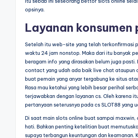
itu sebab ini seseorang bettor slots online se
opsinya.
Layanan konsumen p
Setelah itu web-site yang telah terkonfirmasi 
waktu 24 jam nonstop. Maka dari itu banyak p
beragam info yang dirasakan belum juga pasti
contact yang udah ada baik live chat ataupun 
buat pemain yang anyar tergabung ke situs ata
Rasa mau ketahui yang lebih besar perihal serb
terjawabkan dengan layanan cs. Oleh karena it
pertanyaan seterusnya pada cs SLOT88 yang ud
Di saat main slots online buat sampai maxwin,
hati. Bahkan penting ketelitian buat memutusk
supaya terbangun keuntungan dan keamanan. K