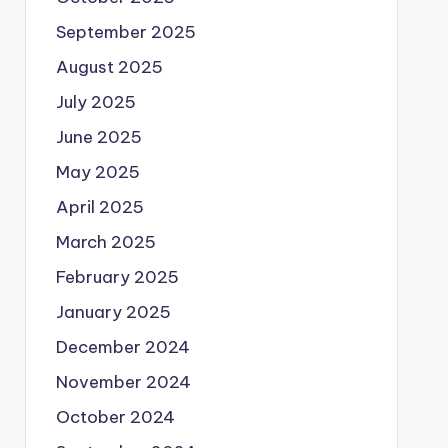
September 2025
August 2025
July 2025
June 2025
May 2025
April 2025
March 2025
February 2025
January 2025
December 2024
November 2024
October 2024