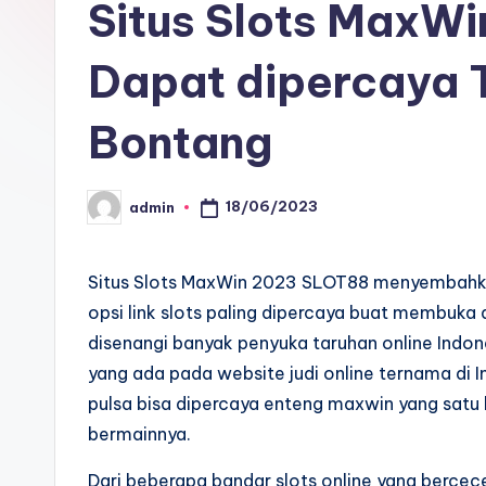
Situs Slots MaxWi
Dapat dipercaya 
Bontang
18/06/2023
admin
Posted
by
Situs Slots MaxWin 2023 SLOT88 menyembahkan
opsi link slots paling dipercaya buat membuka 
disenangi banyak penyuka taruhan online Indones
yang ada pada website judi online ternama di I
pulsa bisa dipercaya enteng maxwin yang satu
bermainnya.
Dari beberapa bandar slots online yang bercec