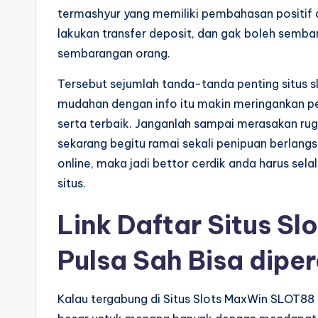
termashyur yang memiliki pembahasan positif d
lakukan transfer deposit, dan gak boleh semb
sembarangan orang.
Tersebut sejumlah tanda-tanda penting situs 
mudahan dengan info itu makin meringankan p
serta terbaik. Janganlah sampai merasakan rugi 
sekarang begitu ramai sekali penipuan berlang
online, maka jadi bettor cerdik anda harus s
situs.
Link Daftar Situs S
Pulsa Sah Bisa dipe
Kalau tergabung di Situs Slots MaxWin SLOT88 