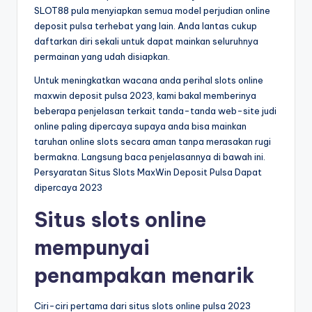
SLOT88 pula menyiapkan semua model perjudian online
deposit pulsa terhebat yang lain. Anda lantas cukup
daftarkan diri sekali untuk dapat mainkan seluruhnya
permainan yang udah disiapkan.
Untuk meningkatkan wacana anda perihal slots online
maxwin deposit pulsa 2023, kami bakal memberinya
beberapa penjelasan terkait tanda-tanda web-site judi
online paling dipercaya supaya anda bisa mainkan
taruhan online slots secara aman tanpa merasakan rugi
bermakna. Langsung baca penjelasannya di bawah ini.
Persyaratan Situs Slots MaxWin Deposit Pulsa Dapat
dipercaya 2023
Situs slots online
mempunyai
penampakan menarik
Ciri-ciri pertama dari situs slots online pulsa 2023