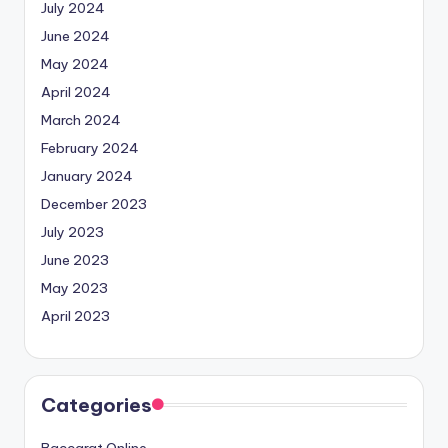
July 2024
June 2024
May 2024
April 2024
March 2024
February 2024
January 2024
December 2023
July 2023
June 2023
May 2023
April 2023
Categories
Baccarat Online