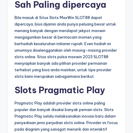
Sah Paling dipercaya
Bila masuk di Situs Slots MaxWin SLOT88 dapat
dipercaya, bisa dijamin anda punya peluang besar untuk
menang banyak dengan mendapat jekpot maxwin
mengagumkan besar di bermacam momen yang
berhadiah keseluruhan miliaran rupiah. Even hadiah ini
umumnya diselenggarakan oleh masing-masing provider
slots online. Situs slots pulsa maxwin 2023 SLOT88
menyiapkan banyak ada pilihan provider permainan
terhebat yang bisa anda mainkan, untuk tipe provider
slots kami merupakan sebagaimana berikut:
Slots Pragmatic Play
Pragmatic Play adalah provider slots online paling
populer dan banyak disukai banyak pemain slots. Slots
Pragmatic Play selalu melaksanakan inovasi baru dalam
penyediaan jenis perjudian slots online. Provider ini focus
pada diagram yang sanagat menarik dan interaktif.