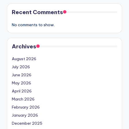
Recent Comments
No comments to show.
Archives
August 2026
July 2026
June 2026
May 2026
April 2026
March 2026
February 2026
January 2026
December 2025