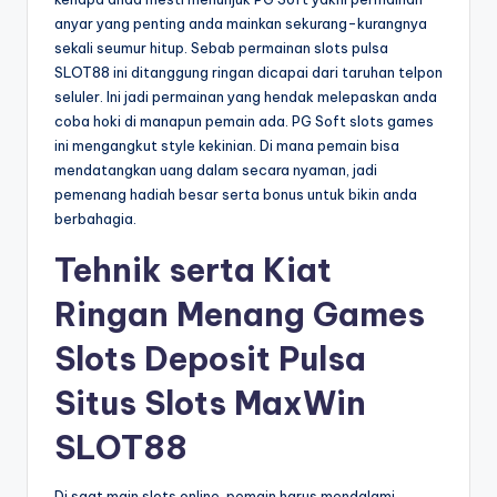
anyar yang penting anda mainkan sekurang-kurangnya
sekali seumur hitup. Sebab permainan slots pulsa
SLOT88 ini ditanggung ringan dicapai dari taruhan telpon
seluler. Ini jadi permainan yang hendak melepaskan anda
coba hoki di manapun pemain ada. PG Soft slots games
ini mengangkut style kekinian. Di mana pemain bisa
mendatangkan uang dalam secara nyaman, jadi
pemenang hadiah besar serta bonus untuk bikin anda
berbahagia.
Tehnik serta Kiat
Ringan Menang Games
Slots Deposit Pulsa
Situs Slots MaxWin
SLOT88
Di saat main slots online, pemain harus mendalami