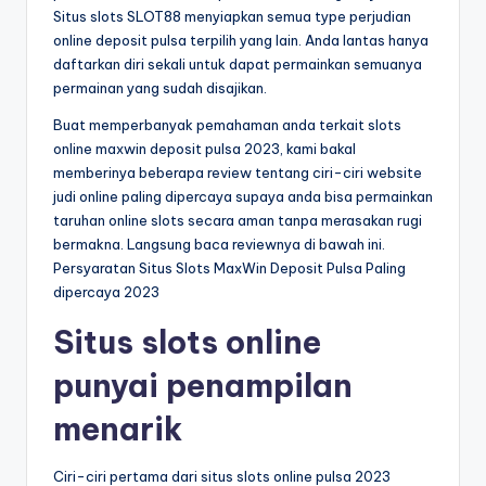
Situs slots SLOT88 menyiapkan semua type perjudian
online deposit pulsa terpilih yang lain. Anda lantas hanya
daftarkan diri sekali untuk dapat permainkan semuanya
permainan yang sudah disajikan.
Buat memperbanyak pemahaman anda terkait slots
online maxwin deposit pulsa 2023, kami bakal
memberinya beberapa review tentang ciri-ciri website
judi online paling dipercaya supaya anda bisa permainkan
taruhan online slots secara aman tanpa merasakan rugi
bermakna. Langsung baca reviewnya di bawah ini.
Persyaratan Situs Slots MaxWin Deposit Pulsa Paling
dipercaya 2023
Situs slots online
punyai penampilan
menarik
Ciri-ciri pertama dari situs slots online pulsa 2023