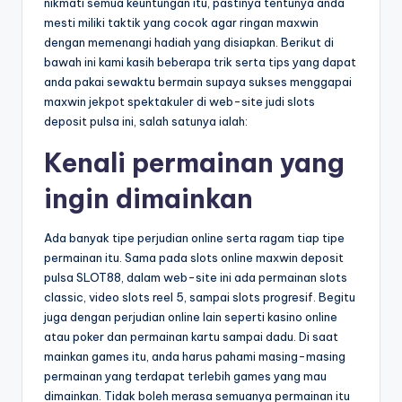
nikmati semua keuntungan itu, pastinya tentunya anda
mesti miliki taktik yang cocok agar ringan maxwin
dengan memenangi hadiah yang disiapkan. Berikut di
bawah ini kami kasih beberapa trik serta tips yang dapat
anda pakai sewaktu bermain supaya sukses menggapai
maxwin jekpot spektakuler di web-site judi slots
deposit pulsa ini, salah satunya ialah:
Kenali permainan yang
ingin dimainkan
Ada banyak tipe perjudian online serta ragam tiap tipe
permainan itu. Sama pada slots online maxwin deposit
pulsa SLOT88, dalam web-site ini ada permainan slots
classic, video slots reel 5, sampai slots progresif. Begitu
juga dengan perjudian online lain seperti kasino online
atau poker dan permainan kartu sampai dadu. Di saat
mainkan games itu, anda harus pahami masing-masing
permainan yang terdapat terlebih games yang mau
dimainkan. Tidak boleh merasa semuanya permainan itu