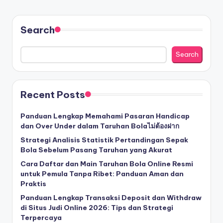
Search
Search
Recent Posts
Panduan Lengkap Memahami Pasaran Handicap
dan Over Under dalam Taruhan Bolaไม่ต้องฝาก
Strategi Analisis Statistik Pertandingan Sepak
Bola Sebelum Pasang Taruhan yang Akurat
Cara Daftar dan Main Taruhan Bola Online Resmi
untuk Pemula Tanpa Ribet: Panduan Aman dan
Praktis
Panduan Lengkap Transaksi Deposit dan Withdraw
di Situs Judi Online 2026: Tips dan Strategi
Terpercaya