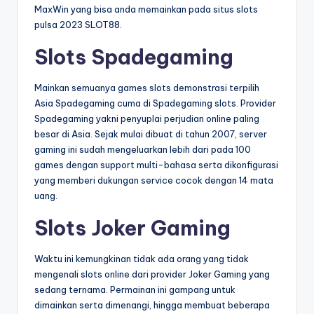
MaxWin yang bisa anda memainkan pada situs slots
pulsa 2023 SLOT88.
Slots Spadegaming
Mainkan semuanya games slots demonstrasi terpilih
Asia Spadegaming cuma di Spadegaming slots. Provider
Spadegaming yakni penyuplai perjudian online paling
besar di Asia. Sejak mulai dibuat di tahun 2007, server
gaming ini sudah mengeluarkan lebih dari pada 100
games dengan support multi-bahasa serta dikonfigurasi
yang memberi dukungan service cocok dengan 14 mata
uang.
Slots Joker Gaming
Waktu ini kemungkinan tidak ada orang yang tidak
mengenali slots online dari provider Joker Gaming yang
sedang ternama. Permainan ini gampang untuk
dimainkan serta dimenangi, hingga membuat beberapa