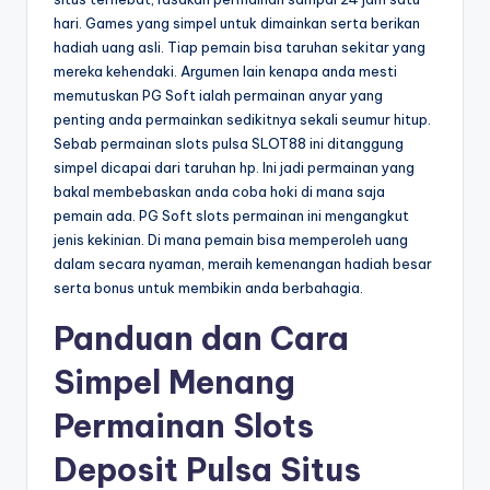
hari. Games yang simpel untuk dimainkan serta berikan
hadiah uang asli. Tiap pemain bisa taruhan sekitar yang
mereka kehendaki. Argumen lain kenapa anda mesti
memutuskan PG Soft ialah permainan anyar yang
penting anda permainkan sedikitnya sekali seumur hitup.
Sebab permainan slots pulsa SLOT88 ini ditanggung
simpel dicapai dari taruhan hp. Ini jadi permainan yang
bakal membebaskan anda coba hoki di mana saja
pemain ada. PG Soft slots permainan ini mengangkut
jenis kekinian. Di mana pemain bisa memperoleh uang
dalam secara nyaman, meraih kemenangan hadiah besar
serta bonus untuk membikin anda berbahagia.
Panduan dan Cara
Simpel Menang
Permainan Slots
Deposit Pulsa Situs