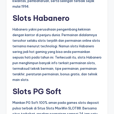
kwalitas, pembaharuan, serta selingan terbaik sejak
mulai 1994.
Slots Habanero
Habanero yakni perusahaan pengembang kekinian
dengan kantor di penjuru dunia. Permainan didalamnya
tersohor selaku slots terpilih dan permainan online slots
ternama menurut technologi. Namun slots Habanero
sering jadi hot gaming yang bisa anda permainkan
sepuas hati pada tahun ini. Terkecuali itu, slots Habanero
pun menghimpun banyak info terkait permainan slots,
termaksud teknik bermain, tipe permainan, permainan
terakhir, peraturan permainan, bonus gratis, dan tehnik
main slots.
Slots PG Soft
Mainkan PG Soft 100% aman pada games slots deposit
pulsa terbaik di Situs Slots MaxWin SLOT88. Bersama
situs terhebat, rasakan permainan sampai 24 jam satu