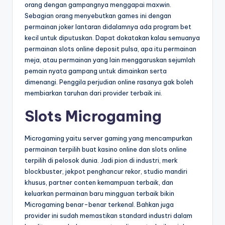
orang dengan gampangnya menggapai maxwin.
Sebagian orang menyebutkan games ini dengan
permainan joker lantaran didalamnya ada program bet
kecil untuk diputuskan. Dapat dokatakan kalau semuanya
permainan slots online deposit pulsa, apa itu permainan
meja, atau permainan yang lain menggaruskan sejumlah
pemain nyata gampang untuk dimainkan serta
dimenangi. Penggila perjudian online rasanya gak boleh
membiarkan taruhan dari provider terbaik ini.
Slots Microgaming
Microgaming yaitu server gaming yang mencampurkan
permainan terpilih buat kasino online dan slots online
terpilih di pelosok dunia. Jadi pion di industri, merk
blockbuster, jekpot penghancur rekor, studio mandiri
khusus, partner conten kemampuan terbaik, dan
keluarkan permainan baru mingguan terbaik bikin
Microgaming benar-benar terkenal. Bahkan juga
provider ini sudah memastikan standard industri dalam