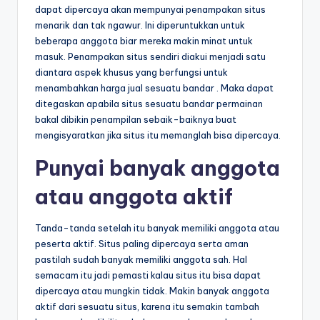
dapat dipercaya akan mempunyai penampakan situs
menarik dan tak ngawur. Ini diperuntukkan untuk
beberapa anggota biar mereka makin minat untuk
masuk. Penampakan situs sendiri diakui menjadi satu
diantara aspek khusus yang berfungsi untuk
menambahkan harga jual sesuatu bandar . Maka dapat
ditegaskan apabila situs sesuatu bandar permainan
bakal dibikin penampilan sebaik-baiknya buat
mengisyaratkan jika situs itu memanglah bisa dipercaya.
Punyai banyak anggota
atau anggota aktif
Tanda-tanda setelah itu banyak memiliki anggota atau
peserta aktif. Situs paling dipercaya serta aman
pastilah sudah banyak memiliki anggota sah. Hal
semacam itu jadi pemasti kalau situs itu bisa dapat
dipercaya atau mungkin tidak. Makin banyak anggota
aktif dari sesuatu situs, karena itu semakin tambah