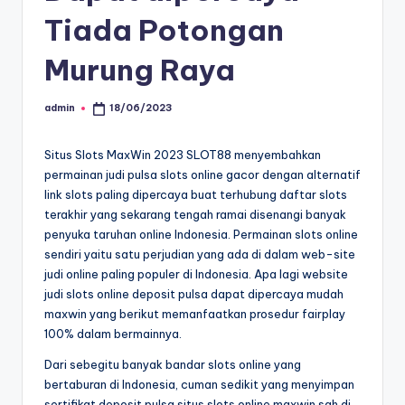
Tiada Potongan
Murung Raya
admin
18/06/2023
Posted
by
Situs Slots MaxWin 2023 SLOT88 menyembahkan
permainan judi pulsa slots online gacor dengan alternatif
link slots paling dipercaya buat terhubung daftar slots
terakhir yang sekarang tengah ramai disenangi banyak
penyuka taruhan online Indonesia. Permainan slots online
sendiri yaitu satu perjudian yang ada di dalam web-site
judi online paling populer di Indonesia. Apa lagi website
judi slots online deposit pulsa dapat dipercaya mudah
maxwin yang berikut memanfaatkan prosedur fairplay
100% dalam bermainnya.
Dari sebegitu banyak bandar slots online yang
bertaburan di Indonesia, cuman sedikit yang menyimpan
sertifikat deposit pulsa situs slots online maxwin sah di