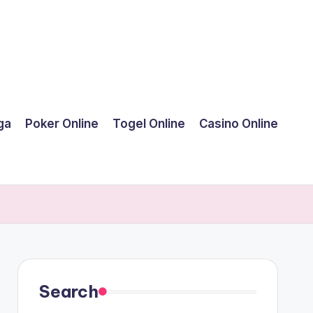
ga
Poker Online
Togel Online
Casino Online
Search