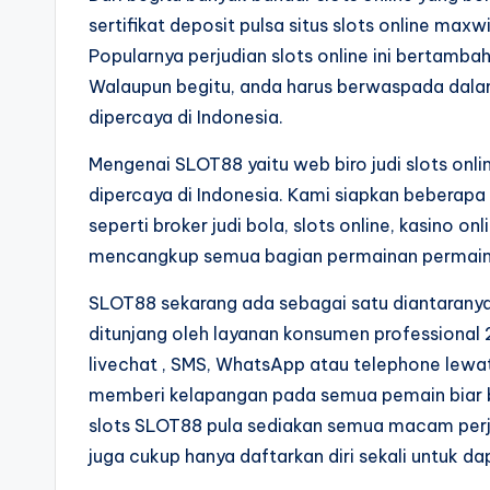
sertifikat deposit pulsa situs slots online maxw
Popularnya perjudian slots online ini bertamb
Walaupun begitu, anda harus berwaspada dalam
dipercaya di Indonesia.
Mengenai SLOT88 yaitu web biro judi slots onli
dipercaya di Indonesia. Kami siapkan beberapa 
seperti broker judi bola, slots online, kasino on
mencangkup semua bagian permainan permainan
SLOT88 sekarang ada sebagai satu diantaranya 
ditunjang oleh layanan konsumen professional
livechat , SMS, WhatsApp atau telephone lewat
memberi kelapangan pada semua pemain biar bi
slots SLOT88 pula sediakan semua macam perjud
juga cukup hanya daftarkan diri sekali untuk d