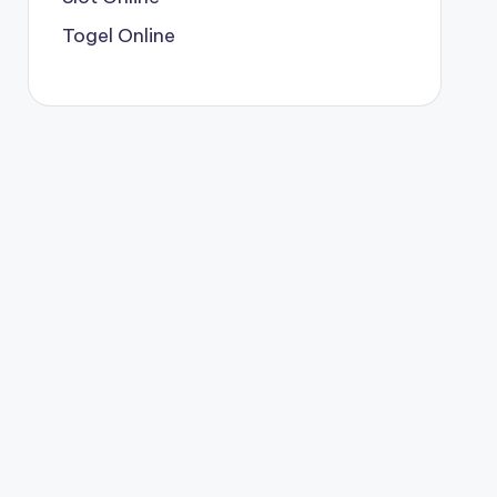
Togel Online