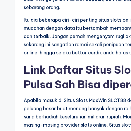
sebarang orang.
Itu dia beberapa ciri-ciri penting situs slots 
mudahan dengan data itu bertambah membantu
dan terbaik. Jangan pernah mengenyam rugi aki
sekarang ini sangatlah ramai sekali penipuan t
online, hingga selaku bettor cerdik anda haru
Link Daftar Situs S
Pulsa Sah Bisa dipe
Apabila masuk di Situs Slots MaxWin SLOT88 d
peluang besar buat menang banyak dengan rai
yang berhadiah keseluruhan miliaran rupiah. M
masing-masing provider slots online. Situs s