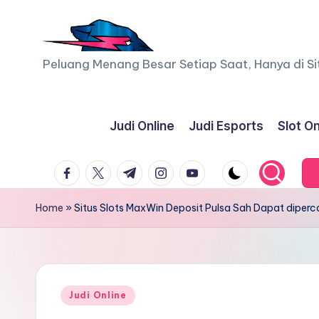
Skip
to
A
Peluang Menang Besar Setiap Saat, Hanya di Sit
content
A
F
Judi Online
Judi Esports
Slot On
C
facebook.com
twitter.com
t.me
instagram.com
youtube.com
G
Home
»
Situs Slots MaxWin Deposit Pulsa Sah Dapat diperc
Posted
Judi Online
in