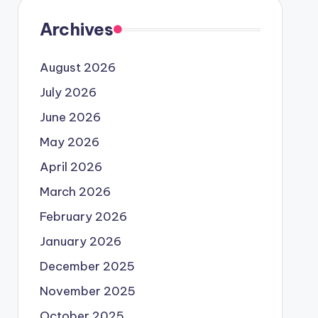
Archives
August 2026
July 2026
June 2026
May 2026
April 2026
March 2026
February 2026
January 2026
December 2025
November 2025
October 2025