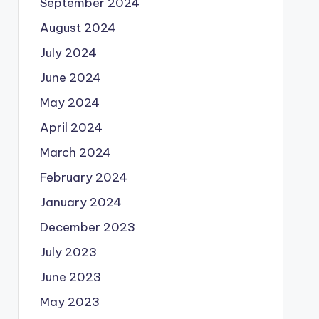
September 2024
August 2024
July 2024
June 2024
May 2024
April 2024
March 2024
February 2024
January 2024
December 2023
July 2023
June 2023
May 2023