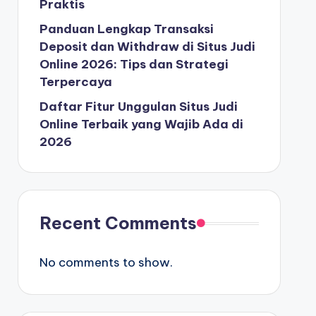
Praktis
Panduan Lengkap Transaksi
Deposit dan Withdraw di Situs Judi
Online 2026: Tips dan Strategi
Terpercaya
Daftar Fitur Unggulan Situs Judi
Online Terbaik yang Wajib Ada di
2026
Recent Comments
No comments to show.