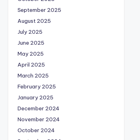
September 2025
August 2025
July 2025
June 2025
May 2025
April 2025
March 2025
February 2025
January 2025
December 2024
November 2024
October 2024