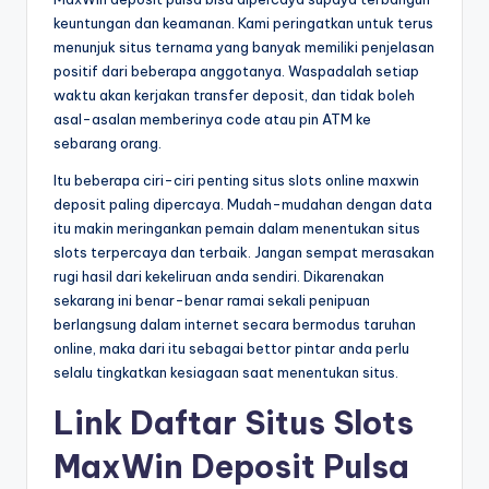
keuntungan dan keamanan. Kami peringatkan untuk terus
menunjuk situs ternama yang banyak memiliki penjelasan
positif dari beberapa anggotanya. Waspadalah setiap
waktu akan kerjakan transfer deposit, dan tidak boleh
asal-asalan memberinya code atau pin ATM ke
sebarang orang.
Itu beberapa ciri-ciri penting situs slots online maxwin
deposit paling dipercaya. Mudah-mudahan dengan data
itu makin meringankan pemain dalam menentukan situs
slots terpercaya dan terbaik. Jangan sempat merasakan
rugi hasil dari kekeliruan anda sendiri. Dikarenakan
sekarang ini benar-benar ramai sekali penipuan
berlangsung dalam internet secara bermodus taruhan
online, maka dari itu sebagai bettor pintar anda perlu
selalu tingkatkan kesiagaan saat menentukan situs.
Link Daftar Situs Slots
MaxWin Deposit Pulsa