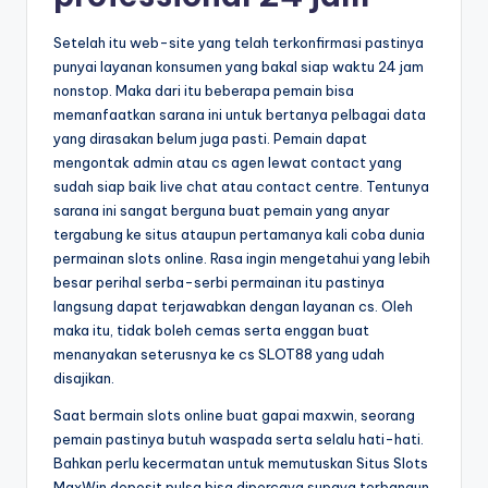
Setelah itu web-site yang telah terkonfirmasi pastinya
punyai layanan konsumen yang bakal siap waktu 24 jam
nonstop. Maka dari itu beberapa pemain bisa
memanfaatkan sarana ini untuk bertanya pelbagai data
yang dirasakan belum juga pasti. Pemain dapat
mengontak admin atau cs agen lewat contact yang
sudah siap baik live chat atau contact centre. Tentunya
sarana ini sangat berguna buat pemain yang anyar
tergabung ke situs ataupun pertamanya kali coba dunia
permainan slots online. Rasa ingin mengetahui yang lebih
besar perihal serba-serbi permainan itu pastinya
langsung dapat terjawabkan dengan layanan cs. Oleh
maka itu, tidak boleh cemas serta enggan buat
menanyakan seterusnya ke cs SLOT88 yang udah
disajikan.
Saat bermain slots online buat gapai maxwin, seorang
pemain pastinya butuh waspada serta selalu hati-hati.
Bahkan perlu kecermatan untuk memutuskan Situs Slots
MaxWin deposit pulsa bisa dipercaya supaya terbangun