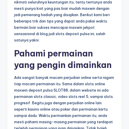
nikmati seluruhnya keuntungan itu, tentu tentunya anda
mesti punya kiat yang pas biar mudah maxwin dengan
jadi pemenang hadiah yang disajikan. Berikut kami beri
beberapa trik dan tips yang dapat anda pakai waktu
bermain biar sukses mencapai maxwin jekpot
sensasional di blog judi slots deposit pulsa ini, salah
satunya yakni:
Pahami permainan
yang pengin dimainkan
Ada sangat banyak macam perjudian online serta ragam
tiap macam permainan itu. Sama dalam slots online
maxwin deposit pulsa SLOT88, dalam website ini ada
permainan slots classic, video slots reel 5, sampai slots
progresif. Begitu juga dengan perjudian online lain
seperti kasino online atau poker dan permainan kartu
sampai dadu. Waktu permainkan permainan itu, anda
mesti pahami masing-masing permainan yang terdapat
terlebih permainan yang ingin dimainkan. Tidak boleh