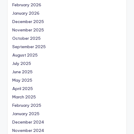
February 2026
January 2026
December 2025
November 2025
October 2025
September 2025
August 2025
July 2025
June 2025
May 2025
April 2025
March 2025
February 2025
January 2025
December 2024
November 2024