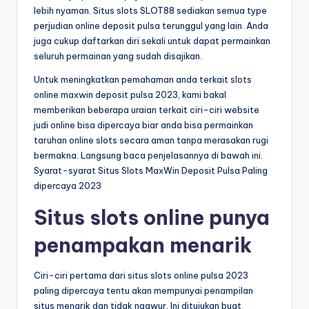
lebih nyaman. Situs slots SLOT88 sediakan semua type
perjudian online deposit pulsa terunggul yang lain. Anda
juga cukup daftarkan diri sekali untuk dapat permainkan
seluruh permainan yang sudah disajikan.
Untuk meningkatkan pemahaman anda terkait slots
online maxwin deposit pulsa 2023, kami bakal
memberikan beberapa uraian terkait ciri-ciri website
judi online bisa dipercaya biar anda bisa permainkan
taruhan online slots secara aman tanpa merasakan rugi
bermakna. Langsung baca penjelasannya di bawah ini.
Syarat-syarat Situs Slots MaxWin Deposit Pulsa Paling
dipercaya 2023
Situs slots online punya
penampakan menarik
Ciri-ciri pertama dari situs slots online pulsa 2023
paling dipercaya tentu akan mempunyai penampilan
situs menarik dan tidak ngawur. Ini ditujukan buat