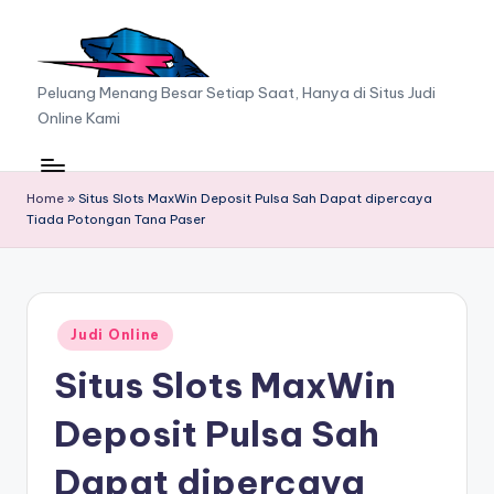
Skip
to
A
Peluang Menang Besar Setiap Saat, Hanya di Situs Judi
content
Online Kami
A
F
C
Home
»
Situs Slots MaxWin Deposit Pulsa Sah Dapat dipercaya
Tiada Potongan Tana Paser
G
Posted
Judi Online
in
Situs Slots MaxWin
Deposit Pulsa Sah
Dapat dipercaya