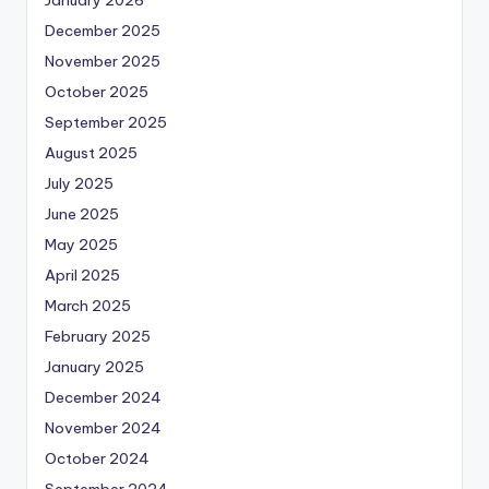
December 2025
November 2025
October 2025
September 2025
August 2025
July 2025
June 2025
May 2025
April 2025
March 2025
February 2025
January 2025
December 2024
November 2024
October 2024
September 2024