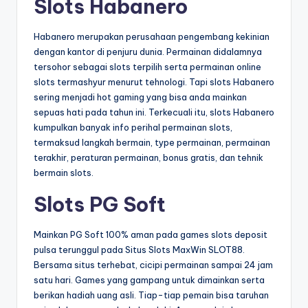
Slots Habanero
Habanero merupakan perusahaan pengembang kekinian
dengan kantor di penjuru dunia. Permainan didalamnya
tersohor sebagai slots terpilih serta permainan online
slots termashyur menurut tehnologi. Tapi slots Habanero
sering menjadi hot gaming yang bisa anda mainkan
sepuas hati pada tahun ini. Terkecuali itu, slots Habanero
kumpulkan banyak info perihal permainan slots,
termaksud langkah bermain, type permainan, permainan
terakhir, peraturan permainan, bonus gratis, dan tehnik
bermain slots.
Slots PG Soft
Mainkan PG Soft 100% aman pada games slots deposit
pulsa terunggul pada Situs Slots MaxWin SLOT88.
Bersama situs terhebat, cicipi permainan sampai 24 jam
satu hari. Games yang gampang untuk dimainkan serta
berikan hadiah uang asli. Tiap-tiap pemain bisa taruhan