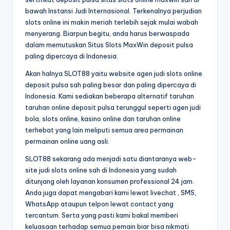
bawah Instansi Judi Internasional. Terkenalnya perjudian
slots online ini makin meriah terlebih sejak mulai wabah
menyerang. Biarpun begitu, anda harus berwaspada
dalam memutuskan Situs Slots MaxWin deposit pulsa
paling dipercaya di Indonesia.
Akan halnya SLOT88 yaitu website agen judi slots online
deposit pulsa sah paling besar dan paling dipercaya di
Indonesia. Kami sediakan beberapa alternatif taruhan
taruhan online deposit pulsa terunggul seperti agen judi
bola, slots online, kasino online dan taruhan online
terhebat yang lain meliputi semua area permainan
permainan online uang asli.
SLOT88 sekarang ada menjadi satu diantaranya web-
site judi slots online sah di Indonesia yang sudah
ditunjang oleh layanan konsumen professional 24 jam.
Anda juga dapat mengabari kami lewat livechat , SMS,
WhatsApp ataupun telpon lewat contact yang
tercantum. Serta yang pasti kami bakal memberi
keluasaan terhadap semua pemain biar bisa nikmati