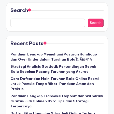
Search
Search
Recent Posts
Panduan Lengkap Memahami Pasaran Handicap
dan Over Under dalam Taruhan Bolaไม่ต้องฝาก
Strategi Analisis Statistik Pertandingan Sepak
Bola Sebelum Pasang Taruhan yang Akurat
Cara Daftar dan Main Taruhan Bola Online Resmi
untuk Pemula Tanpa Ribet: Panduan Aman dan
Praktis
Panduan Lengkap Transaksi Deposit dan Withdraw
di Situs Judi Online 2026: Tips dan Strategi
Terpercaya
Daftar Fitur Unggulan Situs Judi Online Terbaik