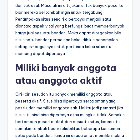
dan tak asal. Masalah ini ditujukan untuk banyak peserta
biar mereka bertambah ingin untuk tergabung.
Penampakan situs sendiri dipercayai menjadi satu
diantara aspek vital yang berfungsi buat memperbanyak
harga jual sesuatu bandar . Maka dapat ditegaskan bila
situs satu bandar permainan bakal dibikin penampilan
sebagus-bagusnya untuk pertanda kalau situs itu
memang dapat dipercaya.
Miliki banyak anggota
atau anggota aktif
Ciri-ciri sesudah itu banyak memiliki anggota atau
peserta aktif. Situs bisa dipercaya serta aman yang
pasti udah memiliki anggota sah. Hal itu jadi pemasti jika
situs itu bisa bisa dipercaya atau mungkin tidak. Semakin
bertambah peserta aktif dari sesuatu situs, karena itu
semakin tambah besar reliabilitas beberapa konsumen
setia pada bandar. Tanda ini dirasa amat memiliki makna