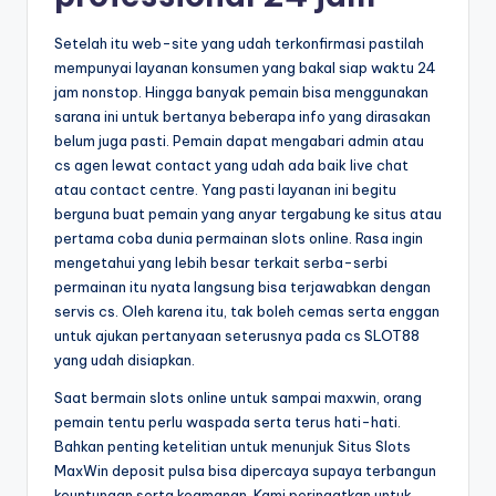
Setelah itu web-site yang udah terkonfirmasi pastilah
mempunyai layanan konsumen yang bakal siap waktu 24
jam nonstop. Hingga banyak pemain bisa menggunakan
sarana ini untuk bertanya beberapa info yang dirasakan
belum juga pasti. Pemain dapat mengabari admin atau
cs agen lewat contact yang udah ada baik live chat
atau contact centre. Yang pasti layanan ini begitu
berguna buat pemain yang anyar tergabung ke situs atau
pertama coba dunia permainan slots online. Rasa ingin
mengetahui yang lebih besar terkait serba-serbi
permainan itu nyata langsung bisa terjawabkan dengan
servis cs. Oleh karena itu, tak boleh cemas serta enggan
untuk ajukan pertanyaan seterusnya pada cs SLOT88
yang udah disiapkan.
Saat bermain slots online untuk sampai maxwin, orang
pemain tentu perlu waspada serta terus hati-hati.
Bahkan penting ketelitian untuk menunjuk Situs Slots
MaxWin deposit pulsa bisa dipercaya supaya terbangun
keuntungan serta keamanan. Kami peringatkan untuk