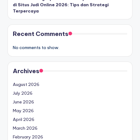
di Situs Judi Online 2026: Tips dan Strategi
Terpercaya
Recent Comments
No comments to show.
Archives
August 2026
July 2026
June 2026
May 2026
April 2026
March 2026
February 2026