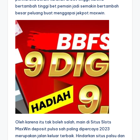
bertambah tinggi bet pemain jadi semakin bertambah
besar peluang buat menggapai jekpot maxwin.
Oleh karena itu tak boleh salah, main di Situs Slots
MaxWin deposit pulsa sah paling dipercaya 2023
merupakan jalan keluar terbaik. Hindarkan situs palsu dan