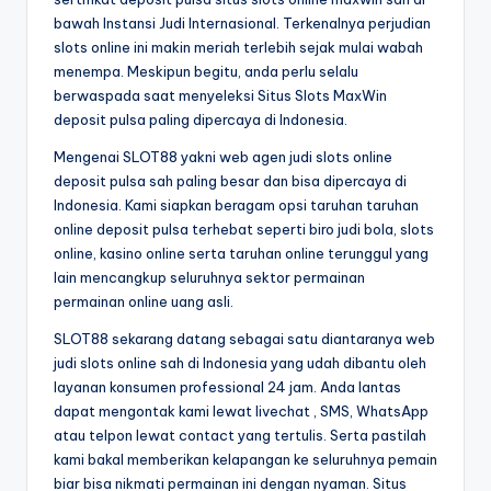
bawah Instansi Judi Internasional. Terkenalnya perjudian
slots online ini makin meriah terlebih sejak mulai wabah
menempa. Meskipun begitu, anda perlu selalu
berwaspada saat menyeleksi Situs Slots MaxWin
deposit pulsa paling dipercaya di Indonesia.
Mengenai SLOT88 yakni web agen judi slots online
deposit pulsa sah paling besar dan bisa dipercaya di
Indonesia. Kami siapkan beragam opsi taruhan taruhan
online deposit pulsa terhebat seperti biro judi bola, slots
online, kasino online serta taruhan online terunggul yang
lain mencangkup seluruhnya sektor permainan
permainan online uang asli.
SLOT88 sekarang datang sebagai satu diantaranya web
judi slots online sah di Indonesia yang udah dibantu oleh
layanan konsumen professional 24 jam. Anda lantas
dapat mengontak kami lewat livechat , SMS, WhatsApp
atau telpon lewat contact yang tertulis. Serta pastilah
kami bakal memberikan kelapangan ke seluruhnya pemain
biar bisa nikmati permainan ini dengan nyaman. Situs