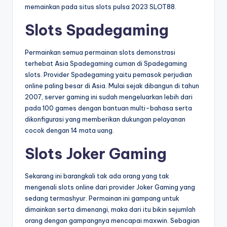
memainkan pada situs slots pulsa 2023 SLOT88.
Slots Spadegaming
Permainkan semua permainan slots demonstrasi
terhebat Asia Spadegaming cuman di Spadegaming
slots. Provider Spadegaming yaitu pemasok perjudian
online paling besar di Asia. Mulai sejak dibangun di tahun
2007, server gaming ini sudah mengeluarkan lebih dari
pada 100 games dengan bantuan multi-bahasa serta
dikonfigurasi yang memberikan dukungan pelayanan
cocok dengan 14 mata uang.
Slots Joker Gaming
Sekarang ini barangkali tak ada orang yang tak
mengenali slots online dari provider Joker Gaming yang
sedang termashyur. Permainan ini gampang untuk
dimainkan serta dimenangi, maka dari itu bikin sejumlah
orang dengan gampangnya mencapai maxwin. Sebagian