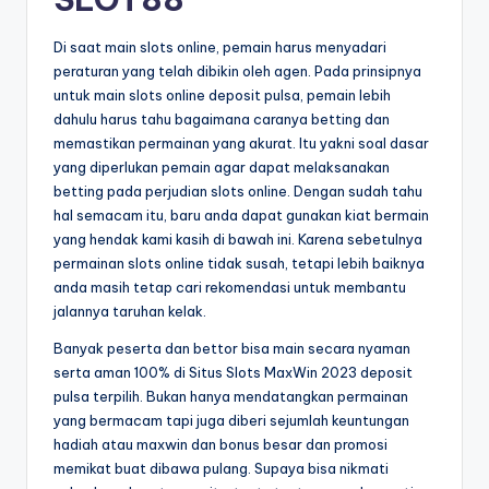
Di saat main slots online, pemain harus menyadari
peraturan yang telah dibikin oleh agen. Pada prinsipnya
untuk main slots online deposit pulsa, pemain lebih
dahulu harus tahu bagaimana caranya betting dan
memastikan permainan yang akurat. Itu yakni soal dasar
yang diperlukan pemain agar dapat melaksanakan
betting pada perjudian slots online. Dengan sudah tahu
hal semacam itu, baru anda dapat gunakan kiat bermain
yang hendak kami kasih di bawah ini. Karena sebetulnya
permainan slots online tidak susah, tetapi lebih baiknya
anda masih tetap cari rekomendasi untuk membantu
jalannya taruhan kelak.
Banyak peserta dan bettor bisa main secara nyaman
serta aman 100% di Situs Slots MaxWin 2023 deposit
pulsa terpilih. Bukan hanya mendatangkan permainan
yang bermacam tapi juga diberi sejumlah keuntungan
hadiah atau maxwin dan bonus besar dan promosi
memikat buat dibawa pulang. Supaya bisa nikmati