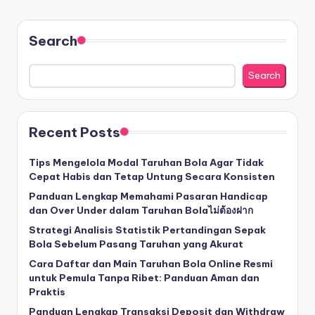
Search
Search
Recent Posts
Tips Mengelola Modal Taruhan Bola Agar Tidak
Cepat Habis dan Tetap Untung Secara Konsisten
Panduan Lengkap Memahami Pasaran Handicap
dan Over Under dalam Taruhan Bolaไม่ต้องฝาก
Strategi Analisis Statistik Pertandingan Sepak
Bola Sebelum Pasang Taruhan yang Akurat
Cara Daftar dan Main Taruhan Bola Online Resmi
untuk Pemula Tanpa Ribet: Panduan Aman dan
Praktis
Panduan Lengkap Transaksi Deposit dan Withdraw