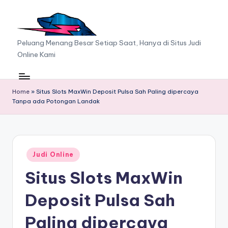
Skip
to
A
Peluang Menang Besar Setiap Saat, Hanya di Situs Judi
content
Online Kami
A
F
C
Home
»
Situs Slots MaxWin Deposit Pulsa Sah Paling dipercaya
Tanpa ada Potongan Landak
G
Posted
Judi Online
in
Situs Slots MaxWin
Deposit Pulsa Sah
Paling dipercaya