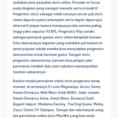
sediakan jenis perjudian slots online. Provider ini focus
pada diagram yang sanagat menarik serta interaktif.
Pragmatic slots sebagai salah satunya server judi slots
online deposit pulsa terkomplet serta dapat dipercaya
alternatif player karena mempunyai nilai winrate paling
tinggi yakni seputar 93.81%. Pragmatic Play sendiri
sebagai pemasok games slots online kerapkali maxwin.
Satu diantaranya argumen yang membikin permainan ini
amat popular sebab mereka bisa menyiapkan pragmatic
demonstrasi untuk bermain gratis. Dengan slots
pragmatic demonstrasi, pemain bisa pelajari jalur
permainan terlebih dulu saat sebelum menempatkan
taruhan sebenarnya.
Berikut model permainan online slots pragmatic kerap
maxwin, di antaranya 5 Lions Megaways, Aztec Gems,
Sweet Bonanza, Wild West Gold/WWG, Joker Jewels,
Sweet Bonanza Xmas, Great Rhino, Bonanza Gold,
Asgard Jekpot, Madame Destiny, The Dog House, Midas,
Zeus/ Gates Of Olympus, Temujin dan ada banyak yang
lain permainan online slots MaxWin yang bisa anda