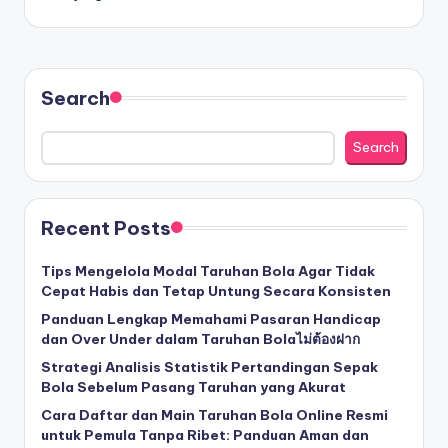
Search
Search
Recent Posts
Tips Mengelola Modal Taruhan Bola Agar Tidak
Cepat Habis dan Tetap Untung Secara Konsisten
Panduan Lengkap Memahami Pasaran Handicap
dan Over Under dalam Taruhan Bolaไม่ต้องฝาก
Strategi Analisis Statistik Pertandingan Sepak
Bola Sebelum Pasang Taruhan yang Akurat
Cara Daftar dan Main Taruhan Bola Online Resmi
untuk Pemula Tanpa Ribet: Panduan Aman dan