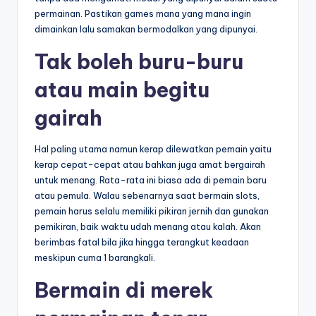
permainan. Pastikan games mana yang mana ingin
dimainkan lalu samakan bermodalkan yang dipunyai.
Tak boleh buru-buru
atau main begitu
gairah
Hal paling utama namun kerap dilewatkan pemain yaitu
kerap cepat-cepat atau bahkan juga amat bergairah
untuk menang. Rata-rata ini biasa ada di pemain baru
atau pemula. Walau sebenarnya saat bermain slots,
pemain harus selalu memiliki pikiran jernih dan gunakan
pemikiran, baik waktu udah menang atau kalah. Akan
berimbas fatal bila jika hingga terangkut keadaan
meskipun cuma 1 barangkali.
Bermain di merek