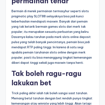
permainan tenar
Bermain di merek permainan termasyhur seperti slots
pragmatic play SLOT88 selayaknya bisa jadi kunci
keberhasilan mendapati maxwin. Banyak dari pemain
yang tak ketarik bermain games slots dari merk tak
populer, itu merupakan sesuatu perbuatan yang keliru.
Dasarnya kalau taruhan pada merk slots online deposit
pulsa yang telah banyak pencintanya, pemain bisa jadi
mendapat RTP paling tinggi. Ini karena di satu segi
apabila pemain taruhanan slots online dengan merk
populer, pasti itu bisa menanggung tingkat kemenangan
diberi dapat tinggi sekali juga maxwin tanpa henti.
Tak boleh ragu-ragu
lakukan bet
Trick paling akhir ialah tak boleh sangsi saat taruhan.
Memang betul taruhan dengan bet rendah punya tingkat
kemenangan atau winrate yang lebih tinggi. Akan tetapi