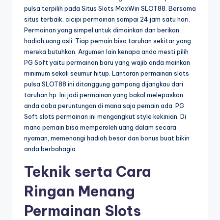
pulsa terpilih pada Situs Slots MaxWin SLOT88. Bersama
situs terbaik, cicipi permainan sampai 24 jam satu hari.
Permainan yang simpel untuk dimainkan dan berikan
hadiah uang asli. Tiap pemain bisa taruhan sekitar yang
mereka butuhkan. Argumen lain kenapa anda mesti pilih
PG Soft yaitu permainan baru yang wajib anda mainkan
minimum sekali seumur hitup. Lantaran permainan slots
pulsa SLOT88 ini ditanggung gampang dijangkau dari
taruhan hp. Ini jadi permainan yang bakal melepaskan
anda coba peruntungan di mana saja pemain ada. PG
Soft slots permainan ini mengangkut style kekinian. Di
mana pemain bisa memperoleh uang dalam secara
nyaman, memenangi hadiah besar dan bonus buat bikin
anda berbahagia.
Teknik serta Cara
Ringan Menang
Permainan Slots