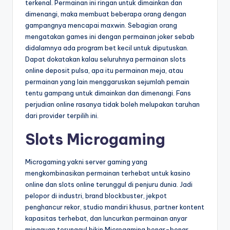
terkenal. Permainan ini ringan untuk dimainkan dan
dimenangi, maka membuat beberapa orang dengan
gampangnya mencapai maxwin. Sebagian orang
mengatakan games ini dengan permainan joker sebab
didalamnya ada program bet kecil untuk diputuskan.
Dapat dokatakan kalau seluruhnya permainan slots
online deposit pulsa, apa itu permainan meja, atau
permainan yang lain menggaruskan sejumlah pemain
tentu gampang untuk dimainkan dan dimenangi. Fans
perjudian online rasanya tidak boleh melupakan taruhan
dari provider terpilih ini.
Slots Microgaming
Microgaming yakni server gaming yang
mengkombinasikan permainan terhebat untuk kasino
online dan slots online terunggul di penjuru dunia. Jadi
pelopor di industri, brand blockbuster, jekpot
penghancur rekor, studio mandiri khusus, partner kontent
kapasitas terhebat, dan luncurkan permainan anyar
mingguan terunggul bikin Microgaming benar-benar