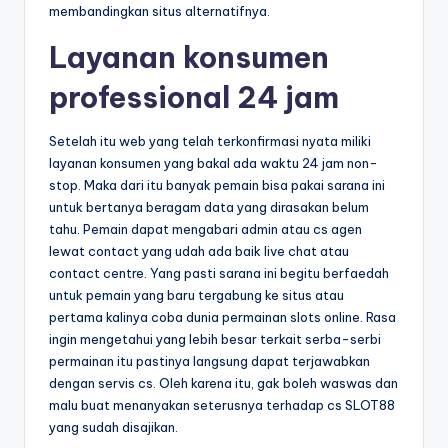
membandingkan situs alternatifnya.
Layanan konsumen
professional 24 jam
Setelah itu web yang telah terkonfirmasi nyata miliki
layanan konsumen yang bakal ada waktu 24 jam non-
stop. Maka dari itu banyak pemain bisa pakai sarana ini
untuk bertanya beragam data yang dirasakan belum
tahu. Pemain dapat mengabari admin atau cs agen
lewat contact yang udah ada baik live chat atau
contact centre. Yang pasti sarana ini begitu berfaedah
untuk pemain yang baru tergabung ke situs atau
pertama kalinya coba dunia permainan slots online. Rasa
ingin mengetahui yang lebih besar terkait serba-serbi
permainan itu pastinya langsung dapat terjawabkan
dengan servis cs. Oleh karena itu, gak boleh waswas dan
malu buat menanyakan seterusnya terhadap cs SLOT88
yang sudah disajikan.