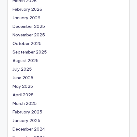
March 2026
February 2026
January 2026
December 2025
November 2025
October 2025
September 2025
August 2025
July 2025
June 2025
May 2025
April 2025
March 2025
February 2025
January 2025
December 2024