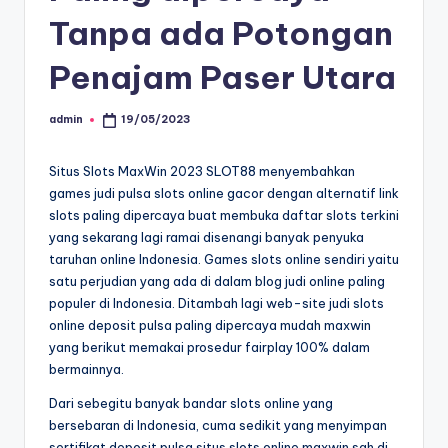
Tanpa ada Potongan
Penajam Paser Utara
admin
19/05/2023
Posted
by
Situs Slots MaxWin 2023 SLOT88 menyembahkan
games judi pulsa slots online gacor dengan alternatif link
slots paling dipercaya buat membuka daftar slots terkini
yang sekarang lagi ramai disenangi banyak penyuka
taruhan online Indonesia. Games slots online sendiri yaitu
satu perjudian yang ada di dalam blog judi online paling
populer di Indonesia. Ditambah lagi web-site judi slots
online deposit pulsa paling dipercaya mudah maxwin
yang berikut memakai prosedur fairplay 100% dalam
bermainnya.
Dari sebegitu banyak bandar slots online yang
bersebaran di Indonesia, cuma sedikit yang menyimpan
sertifikat deposit pulsa situs slots online maxwin sah di