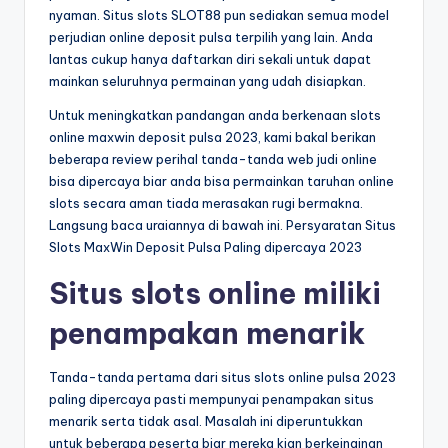
nyaman. Situs slots SLOT88 pun sediakan semua model
perjudian online deposit pulsa terpilih yang lain. Anda
lantas cukup hanya daftarkan diri sekali untuk dapat
mainkan seluruhnya permainan yang udah disiapkan.
Untuk meningkatkan pandangan anda berkenaan slots
online maxwin deposit pulsa 2023, kami bakal berikan
beberapa review perihal tanda-tanda web judi online
bisa dipercaya biar anda bisa permainkan taruhan online
slots secara aman tiada merasakan rugi bermakna.
Langsung baca uraiannya di bawah ini. Persyaratan Situs
Slots MaxWin Deposit Pulsa Paling dipercaya 2023
Situs slots online miliki
penampakan menarik
Tanda-tanda pertama dari situs slots online pulsa 2023
paling dipercaya pasti mempunyai penampakan situs
menarik serta tidak asal. Masalah ini diperuntukkan
untuk beberapa peserta biar mereka kian berkeinginan