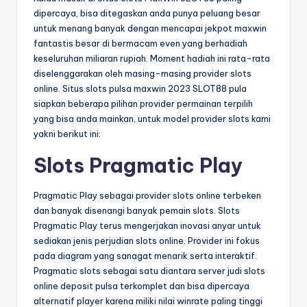
dipercaya, bisa ditegaskan anda punya peluang besar
untuk menang banyak dengan mencapai jekpot maxwin
fantastis besar di bermacam even yang berhadiah
keseluruhan miliaran rupiah. Moment hadiah ini rata-rata
diselenggarakan oleh masing-masing provider slots
online. Situs slots pulsa maxwin 2023 SLOT88 pula
siapkan beberapa pilihan provider permainan terpilih
yang bisa anda mainkan, untuk model provider slots kami
yakni berikut ini:
Slots Pragmatic Play
Pragmatic Play sebagai provider slots online terbeken
dan banyak disenangi banyak pemain slots. Slots
Pragmatic Play terus mengerjakan inovasi anyar untuk
sediakan jenis perjudian slots online. Provider ini fokus
pada diagram yang sanagat menarik serta interaktif.
Pragmatic slots sebagai satu diantara server judi slots
online deposit pulsa terkomplet dan bisa dipercaya
alternatif player karena miliki nilai winrate paling tinggi