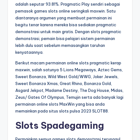
adalah seputar 93.81%. Pragmatic Play sendiri sebagai
pemasok games slots online seringkali maxwin. Satu
diantaranya argumen yang membuat permainan ini
begitu tenar karena mereka bisa sediakan pragmatic
demonstrasi untuk main gratis. Dengan slots pragmatic
demonstrasi, pemain bisa pelajari sistem permainan
lebih dulu saat sebelum memasangkan taruhan
kenyataannya.
Berikut macam permainan online slots pragmatic kerap
maxwin, salah satunya 5 Lions Megaways, Aztec Gems,
Sweet Bonanza, Wild West Gold/WWG, Joker Jewels,
Sweet Bonanza Xmas, Great Rhino, Bonanza Gold,
Asgard Jekpot, Madame Destiny, The Dog House, Midas,
Zeus/ Gates Of Olympus, Temujin serta ada banyak lagi
permainan online slots MaxWin yang bisa anda
memainkan pada situs slots pulsa 2023 SLOT88.
Slots Spadegaming
Permainkan semua games slots demonstrasi terunggul