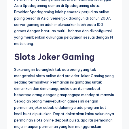
Asia Spadegaming cuman di Spadegaming slots.
Provider Spadegaming ialah pemasok perjudian online
paling besar di Asia. Semenjak dibangun di tahun 2007,
server gaming ini udah meluncurkan lebih pada 100
games dengan bantuan multi-bahasa dan dikonfigurasi
yang memberikan dukungan pelayanan sesuai dengan 14
mata uang.
Slots Joker Gaming
Sekarang ini barangkali tak ada orang yang tak
mengetahui slots online dari provider Joker Gaming yang
sedang termashyur. Permainan ini gampang untuk
dimainkan dan dimenangi, maka dari itu membuat
beberapa orang dengan gampangnya mendapat maxwin.
Sebagian orang menyebutkan games ini dengan
permainan joker sebab didalamnya ada program bet
kecil buat diputuskan. Dapat dokatakan kalau seluruhnya
permainan slots online deposit pulsa, apa itu permainan
meja, maupun permainan yang lain menggaruskan