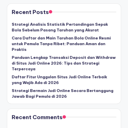
Recent Posts
Strategi Analisis Statistik Pertandingan Sepak
Bola Sebelum Pasang Taruhan yang Akurat
Cara Daftar dan Main Taruhan Bola Online Resmi
untuk Pemula Tanpa Ribet: Panduan Aman dan
Praktis
Panduan Lengkap Transaksi Deposit dan Withdraw
di Situs Judi Online 2026: Tips dan Strategi
Terpercaya
Daftar Fitur Unggulan Situs Judi Online Terbaik
yang Wajib Ada di 2026
Strategi Bermain Judi Online Secara Bertanggung
Jawab Bagi Pemula di 2026
Recent Comments