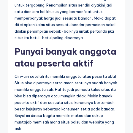
untuk tergabung. Penampilan situs sendiri diyakini jadi
satu diantara hal khusus yang bermanfaat untuk
memperbanyak harga jual sesuatu bandar . Maka dapat
ditetapkan kalau situs sesuatu bandar permainan bakal
dibikin penampilan sebaik-baiknya untuk pertanda jika
situs itu betul-betul paling dipercaya.
Punyai banyak anggota
atau peserta aktif
Ciri-ciri setelah itu memiliki anggota atau peserta aktif.
Situs bisa dipercaya serta aman tentunya sudah banyak
memiliki anggota sah. Hal itu jadi pemasti kalau situs itu
bisa bisa dipercaya atau mungkin tidak. Makin banyak
peserta aktif dari sesuatu situs, karenanya bertambah
besar kejujuran beberapa konsumen setia pada bandar.
Sinyal ini dirasa begitu memiliki makna dan cukup
mustajab memisah mana situs palsu dan website yang
asli.