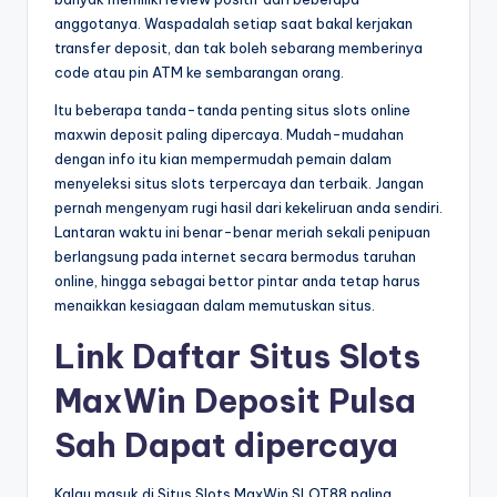
anggotanya. Waspadalah setiap saat bakal kerjakan
transfer deposit, dan tak boleh sebarang memberinya
code atau pin ATM ke sembarangan orang.
Itu beberapa tanda-tanda penting situs slots online
maxwin deposit paling dipercaya. Mudah-mudahan
dengan info itu kian mempermudah pemain dalam
menyeleksi situs slots terpercaya dan terbaik. Jangan
pernah mengenyam rugi hasil dari kekeliruan anda sendiri.
Lantaran waktu ini benar-benar meriah sekali penipuan
berlangsung pada internet secara bermodus taruhan
online, hingga sebagai bettor pintar anda tetap harus
menaikkan kesiagaan dalam memutuskan situs.
Link Daftar Situs Slots
MaxWin Deposit Pulsa
Sah Dapat dipercaya
Kalau masuk di Situs Slots MaxWin SLOT88 paling