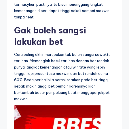
termasyhur, pastinya itu bisa menanggung tingkat
kemenangan diberi dapat tinggi sekali sampai maxwin
tanpa henti.
Gak boleh sangsi
lakukan bet
Cara paling akhir merupakan tak boleh sangsi sewaktu
taruhan. Memanglah betul taruhan dengan bet rendah
punyai tingkat kemenangan atau winrate yang lebih
tinggi. Tapi prosentase maxwin dari bet rendah cuma
60%. Beda perihal bila berani taruhan pada bet tinggi,
sebab makin tinggi bet pemain karenanya kian
bertambah besar pun peluang buat menggapai jekpot
maxwin.