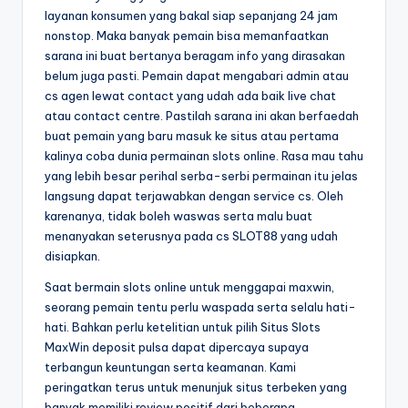
layanan konsumen yang bakal siap sepanjang 24 jam
nonstop. Maka banyak pemain bisa memanfaatkan
sarana ini buat bertanya beragam info yang dirasakan
belum juga pasti. Pemain dapat mengabari admin atau
cs agen lewat contact yang udah ada baik live chat
atau contact centre. Pastilah sarana ini akan berfaedah
buat pemain yang baru masuk ke situs atau pertama
kalinya coba dunia permainan slots online. Rasa mau tahu
yang lebih besar perihal serba-serbi permainan itu jelas
langsung dapat terjawabkan dengan service cs. Oleh
karenanya, tidak boleh waswas serta malu buat
menanyakan seterusnya pada cs SLOT88 yang udah
disiapkan.
Saat bermain slots online untuk menggapai maxwin,
seorang pemain tentu perlu waspada serta selalu hati-
hati. Bahkan perlu ketelitian untuk pilih Situs Slots
MaxWin deposit pulsa dapat dipercaya supaya
terbangun keuntungan serta keamanan. Kami
peringatkan terus untuk menunjuk situs terbeken yang
banyak memiliki review positif dari beberapa