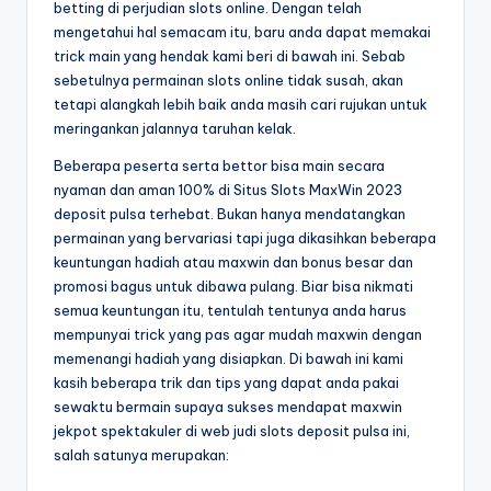
betting di perjudian slots online. Dengan telah
mengetahui hal semacam itu, baru anda dapat memakai
trick main yang hendak kami beri di bawah ini. Sebab
sebetulnya permainan slots online tidak susah, akan
tetapi alangkah lebih baik anda masih cari rujukan untuk
meringankan jalannya taruhan kelak.
Beberapa peserta serta bettor bisa main secara
nyaman dan aman 100% di Situs Slots MaxWin 2023
deposit pulsa terhebat. Bukan hanya mendatangkan
permainan yang bervariasi tapi juga dikasihkan beberapa
keuntungan hadiah atau maxwin dan bonus besar dan
promosi bagus untuk dibawa pulang. Biar bisa nikmati
semua keuntungan itu, tentulah tentunya anda harus
mempunyai trick yang pas agar mudah maxwin dengan
memenangi hadiah yang disiapkan. Di bawah ini kami
kasih beberapa trik dan tips yang dapat anda pakai
sewaktu bermain supaya sukses mendapat maxwin
jekpot spektakuler di web judi slots deposit pulsa ini,
salah satunya merupakan: