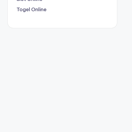
Togel Online