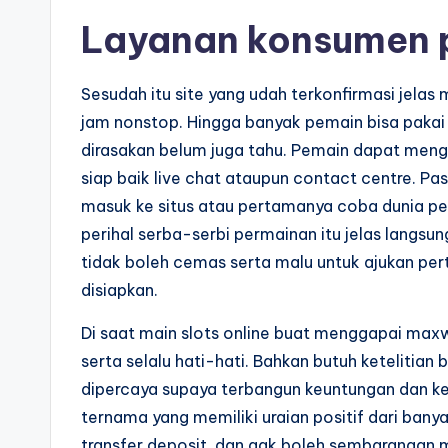
Layanan konsumen p
Sesudah itu site yang udah terkonfirmasi jelas
jam nonstop. Hingga banyak pemain bisa pakai
dirasakan belum juga tahu. Pemain dapat meng
siap baik live chat ataupun contact centre. Pa
masuk ke situs atau pertamanya coba dunia per
perihal serba-serbi permainan itu jelas langsu
tidak boleh cemas serta malu untuk ajukan pe
disiapkan.
Di saat main slots online buat menggapai max
serta selalu hati-hati. Bahkan butuh ketelitian 
dipercaya supaya terbangun keuntungan dan kea
ternama yang memiliki uraian positif dari bany
transfer deposit, dan gak boleh sembarangan 