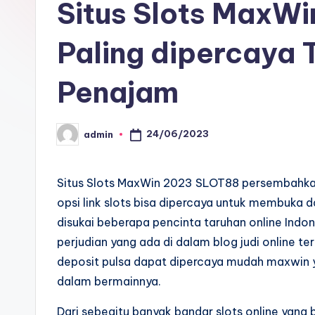
Situs Slots MaxWi
Paling dipercaya
Penajam
24/06/2023
admin
Posted
by
Situs Slots MaxWin 2023 SLOT88 persembahkan 
opsi link slots bisa dipercaya untuk membuka d
disukai beberapa pencinta taruhan online Indo
perjudian yang ada di dalam blog judi online te
deposit pulsa dapat dipercaya mudah maxwin 
dalam bermainnya.
Dari sebegitu banyak bandar slots online yang 