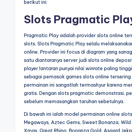
berikut ini:
Slots Pragmatic Pla
Pragmatic Play adalah provider slots online t
slots. Slots Pragmatic Play selalu melaksanaka
online. Provider ini focus di diagram yang sana
satu diantaranya server judi slots online depos
player lantaran punyai nilai winrate paling tingg
sebagai pemasok games slots online tersering
permainan ini sangatlah termashyur karena me
gratis. Dengan slots pragmatic demonstrasi, pem
sebelum memasangkan taruhan sebetulnya.
Di bawah ini ialah model permainan online slot
Megaways, Aztec Gems, Sweet Bonanza, Wild
Xmas, Great Rhino, Bonanza Gold, Asgard Jekp