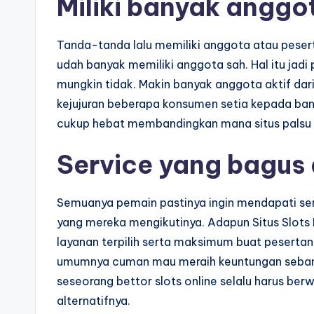
Miliki banyak anggo
Tanda-tanda lalu memiliki anggota atau peserta
udah banyak memiliki anggota sah. Hal itu jadi 
mungkin tidak. Makin banyak anggota aktif dari
kejujuran beberapa konsumen setia kepada band
cukup hebat membandingkan mana situs palsu s
Service yang bagu
Semuanya pemain pastinya ingin mendapati serv
yang mereka mengikutinya. Adapun Situs Slo
layanan terpilih serta maksimum buat peserta
umumnya cuman mau meraih keuntungan sebanya
seseorang bettor slots online selalu harus b
alternatifnya.