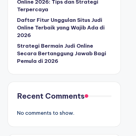
Online 2026: Tips dan Strategi
Terpercaya
Daftar Fitur Unggulan Situs Judi
Online Terbaik yang Wajib Ada di
2026
Strategi Bermain Judi Online
Secara Bertanggung Jawab Bagi
Pemula di 2026
Recent Comments
No comments to show.