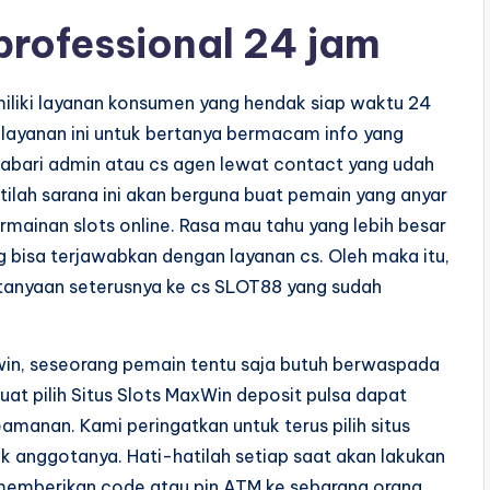
rofessional 24 jam
 miliki layanan konsumen yang hendak siap waktu 24
 layanan ini untuk bertanya bermacam info yang
abari admin atau cs agen lewat contact yang udah
stilah sarana ini akan berguna buat pemain yang anyar
mainan slots online. Rasa mau tahu yang lebih besar
ng bisa terjawabkan dengan layanan cs. Oleh maka itu,
rtanyaan seterusnya ke cs SLOT88 yang sudah
win, seseorang pemain tentu saja butuh berwaspada
buat pilih Situs Slots MaxWin deposit pulsa dapat
manan. Kami peringatkan untuk terus pilih situs
ak anggotanya. Hati-hatilah setiap saat akan lakukan
memberikan code atau pin ATM ke sebarang orang.