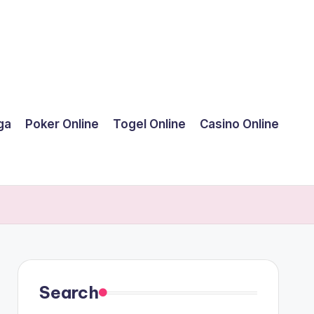
ga
Poker Online
Togel Online
Casino Online
Search