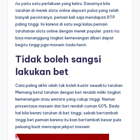
itu yaitu satu perlakuan yang keliru. Dasarnya bila
taruhan di merek slots online deposit pulsa yang telah
banyak pecintanya, pemain kali saja mendapati RTP
paling tinggi. Ini karena di satu segi kalau pemain
taruhanan slots online dengan merek populer, pasti itu
bisa menanggung tingkat kemenangan diberi dapat
begitu tinggi juga maxwin tiada henti.
Tidak boleh sangsi
lakukan bet
Cara paling akhir ialah tak boleh kuatir sewaktu taruhan.
Memang betul taruhan dengan bet rendah miliki tingkat
kemenangan atau winrate yang cukup tinggi. Namun
prosentase maxwin dari bet rendah cuman 60%. Beda
hal bila berani taruhan di bet tinggi, sebab bertambah
tinggi bet pemain karena itu kian bertambah besar pula
peluang buat mencapai jekpot maxwin.