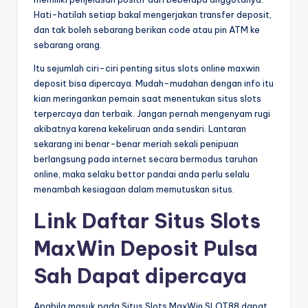
Hati-hatilah setiap bakal mengerjakan transfer deposit,
dan tak boleh sebarang berikan code atau pin ATM ke
sebarang orang.
Itu sejumlah ciri-ciri penting situs slots online maxwin
deposit bisa dipercaya. Mudah-mudahan dengan info itu
kian meringankan pemain saat menentukan situs slots
terpercaya dan terbaik. Jangan pernah mengenyam rugi
akibatnya karena kekeliruan anda sendiri. Lantaran
sekarang ini benar-benar meriah sekali penipuan
berlangsung pada internet secara bermodus taruhan
online, maka selaku bettor pandai anda perlu selalu
menambah kesiagaan dalam memutuskan situs.
Link Daftar Situs Slots
MaxWin Deposit Pulsa
Sah Dapat dipercaya
Apabila masuk pada Situs Slots MaxWin SLOT88 dapat