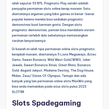
ialah seputar 93.81%. Pragmatic Play sendiri adalah
penyuplai permainan slots online kerap maxwin. Satu
diantaranya argumen yang bikin games ini benar-benar
popular karena mereka bisa sediakan pragmatic
demonstrasi buat bermain gratis. Dengan slots
pragmatic demonstrasi, pemain bisa mendalami sistem
permainan terlebih dulu sebelumnya memasangkan
taruhan kenyataannya.
Di bawah ini ialah tipe permainan online slots pragmatic
kerapkali maxwin, diantaranya 5 Lions Megaways, Aztec
Gems, Sweet Bonanza, Wild West Gold/WWG, Joker
Jewels, Sweet Bonanza Xmas, Great Rhino, Bonanza
Gold, Asgard Jekpot, Madame Destiny, The Dog House,
Midas, Zeus/ Gates Of Olympus, Temujin dan ada
banyak yang lain permainan online slots MaxWin yang
bisa anda memainkan pada situs slots pulsa 2023
SLOT88.
Slots Spadegaming