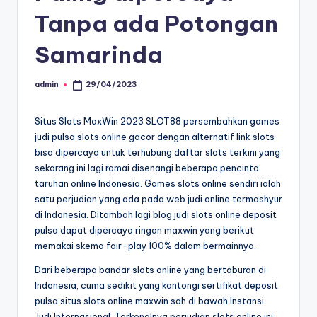
Tanpa ada Potongan
Samarinda
admin
29/04/2023
Posted
by
Situs Slots MaxWin 2023 SLOT88 persembahkan games
judi pulsa slots online gacor dengan alternatif link slots
bisa dipercaya untuk terhubung daftar slots terkini yang
sekarang ini lagi ramai disenangi beberapa pencinta
taruhan online Indonesia. Games slots online sendiri ialah
satu perjudian yang ada pada web judi online termashyur
di Indonesia. Ditambah lagi blog judi slots online deposit
pulsa dapat dipercaya ringan maxwin yang berikut
memakai skema fair-play 100% dalam bermainnya.
Dari beberapa bandar slots online yang bertaburan di
Indonesia, cuma sedikit yang kantongi sertifikat deposit
pulsa situs slots online maxwin sah di bawah Instansi
Judi Internasional. Terkenalnya perjudian slots online ini