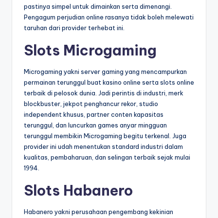
pastinya simpel untuk dimainkan serta dimenangi.
Pengagum perjudian online rasanya tidak boleh melewati
taruhan dari provider terhebat ini.
Slots Microgaming
Microgaming yakni server gaming yang mencampurkan
permainan terunggul buat kasino online serta slots online
terbaik di pelosok dunia. Jadi perintis di industri, merk
blockbuster, jekpot penghancur rekor, studio
independent khusus, partner conten kapasitas
terunggul, dan luncurkan games anyar mingguan
terunggul membikin Microgaming begitu terkenal. Juga
provider ini udah menentukan standard industri dalam
kualitas, pembaharuan, dan selingan terbaik sejak mulai
1994.
Slots Habanero
Habanero yakni perusahaan pengembang kekinian