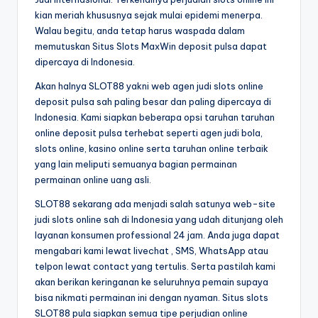
kian meriah khususnya sejak mulai epidemi menerpa.
Walau begitu, anda tetap harus waspada dalam
memutuskan Situs Slots MaxWin deposit pulsa dapat
dipercaya di Indonesia.
Akan halnya SLOT88 yakni web agen judi slots online
deposit pulsa sah paling besar dan paling dipercaya di
Indonesia. Kami siapkan beberapa opsi taruhan taruhan
online deposit pulsa terhebat seperti agen judi bola,
slots online, kasino online serta taruhan online terbaik
yang lain meliputi semuanya bagian permainan
permainan online uang asli.
SLOT88 sekarang ada menjadi salah satunya web-site
judi slots online sah di Indonesia yang udah ditunjang oleh
layanan konsumen professional 24 jam. Anda juga dapat
mengabari kami lewat livechat , SMS, WhatsApp atau
telpon lewat contact yang tertulis. Serta pastilah kami
akan berikan keringanan ke seluruhnya pemain supaya
bisa nikmati permainan ini dengan nyaman. Situs slots
SLOT88 pula siapkan semua tipe perjudian online