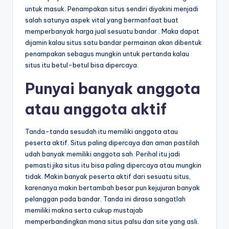
untuk masuk. Penampakan situs sendiri diyakini menjadi
salah satunya aspek vital yang bermanfaat buat
memperbanyak harga jual sesuatu bandar . Maka dapat
dijamin kalau situs satu bandar permainan akan dibentuk
penampakan sebagus mungkin untuk pertanda kalau
situs itu betul-betul bisa dipercaya.
Punyai banyak anggota
atau anggota aktif
Tanda-tanda sesudah itu memiliki anggota atau
peserta aktif. Situs paling dipercaya dan aman pastilah
udah banyak memiliki anggota sah. Perihal itu jadi
pemasti jika situs itu bisa paling dipercaya atau mungkin
tidak. Makin banyak peserta aktif dari sesuatu situs,
karenanya makin bertambah besar pun kejujuran banyak
pelanggan pada bandar. Tanda ini dirasa sangatlah
memiliki makna serta cukup mustajab
memperbandingkan mana situs palsu dan site yang asli.