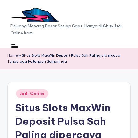
Skip
to
A
Peluang Menang Besar Setiap Saat, Hanya di Situs Judi
content
Online Kami
A
F
C
Home
»
Situs Slots MaxWin Deposit Pulsa Sah Paling dipercaya
Tanpa ada Potongan Samarinda
G
Posted
Judi Online
in
Situs Slots MaxWin
Deposit Pulsa Sah
Paling dipercaya