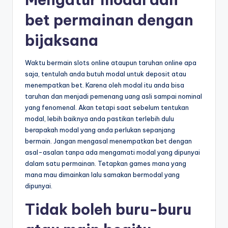
bet permainan dengan
bijaksana
Waktu bermain slots online ataupun taruhan online apa
saja, tentulah anda butuh modal untuk deposit atau
menempatkan bet. Karena oleh modal itu anda bisa
taruhan dan menjadi pemenang uang asli sampai nominal
yang fenomenal. Akan tetapi saat sebelum tentukan
modal, lebih baiknya anda pastikan terlebih dulu
berapakah modal yang anda perlukan sepanjang
bermain. Jangan mengasal menempatkan bet dengan
asal-asalan tanpa ada mengamati modal yang dipunyai
dalam satu permainan. Tetapkan games mana yang
mana mau dimainkan lalu samakan bermodal yang
dipunyai.
Tidak boleh buru-buru