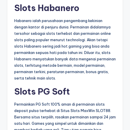
Slots Habanero
Habanero ialah perusahaan pengembang kekinian
dengan kantor di penjuru dunia. Permainan didalamnya
tersohor sebagai slots terhebat dan permainan online
slots paling populer menurut technologi. Akan tetapi
slots Habanero sering jadi hot gaming yang bisa anda
permainkan sepuas hati pada tahun ini. Diluar itu, slots
Habanero menyatukan banyak data mengenai permainan
slots, terhitung metode bermain, model permainan,
permainan terkini, peraturan permainan, bonus gratis,
serta tehnik main slots.
Slots PG Soft
Permainkan PG Soft 100% aman di permainan slots
deposit pulsa terhebat di Situs Slots MaxWin SLOT88.
Bersama situs terpilih, rasakan permainan sampai 24 jam
satu hari. Games yang simpel untuk dimainkan dan
memberi hadiah uang asli. Tiap-tiap pemain bisa