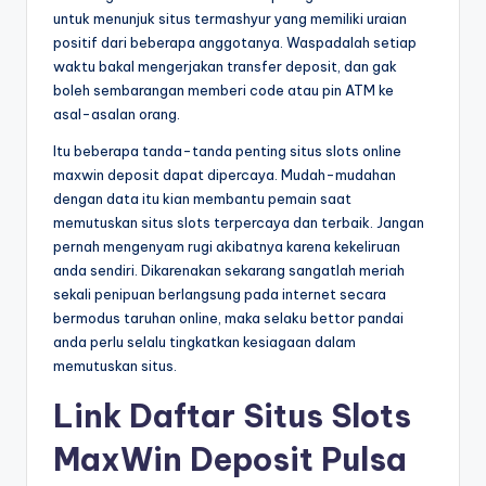
untuk menunjuk situs termashyur yang memiliki uraian
positif dari beberapa anggotanya. Waspadalah setiap
waktu bakal mengerjakan transfer deposit, dan gak
boleh sembarangan memberi code atau pin ATM ke
asal-asalan orang.
Itu beberapa tanda-tanda penting situs slots online
maxwin deposit dapat dipercaya. Mudah-mudahan
dengan data itu kian membantu pemain saat
memutuskan situs slots terpercaya dan terbaik. Jangan
pernah mengenyam rugi akibatnya karena kekeliruan
anda sendiri. Dikarenakan sekarang sangatlah meriah
sekali penipuan berlangsung pada internet secara
bermodus taruhan online, maka selaku bettor pandai
anda perlu selalu tingkatkan kesiagaan dalam
memutuskan situs.
Link Daftar Situs Slots
MaxWin Deposit Pulsa