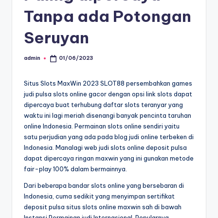
Tanpa ada Potongan
Seruyan
admin
01/06/2023
Posted
by
Situs Slots MaxWin 2023 SLOT88 persembahkan games
judi pulsa slots online gacor dengan opsi link slots dapat
dipercaya buat terhubung daftar slots teranyar yang
waktu ini lagi meriah disenangi banyak pencinta taruhan
online Indonesia. Permainan slots online sendiri yaitu
satu perjudian yang ada pada blog judi online terbeken di
Indonesia. Manalagi web judi slots online deposit pulsa
dapat dipercaya ringan maxwin yang ini gunakan metode
fair-play 100% dalam bermainnya.
Dari beberapa bandar slots online yang bersebaran di
Indonesia, cuma sedikit yang menyimpan sertifikat
deposit pulsa situs slots online maxwin sah di bawah
Instansi Permainan judi Internasional. Popularnya