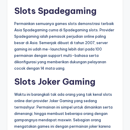
Slots Spadegaming
Permainkan semuanya games slots demonstrasi terbaik
Asia Spadegaming cuma di Spadegaming slots. Provider
Spadegaming ialah pemasok perjudian online paling
besar di Asia. Semenjak dibuat di tahun 2007, server
gaming ini udah me-launching lebih dari pada 100
permainan dengan support multi-bahasa serta
dikonfigurasi yang memberikan dukungan pelayanan
cocok dengan 14 mata uang.
Slots Joker Gaming
Waktu ini barangkali tak ada orang yang tak kenal slots
online dari provider Joker Gaming yang sedang
termashyur. Permainan ini simpel untuk dimainkan serta
dimenangi, hingga membuat beberapa orang dengan
gampangnya mendapat maxwin. Sebagian orang
mengatakan games ini dengan permainan joker karena