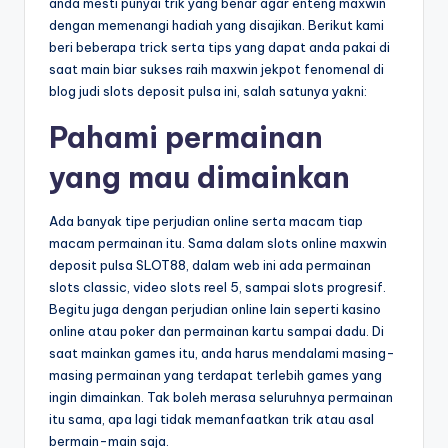
anda mesti punyai trik yang benar agar enteng maxwin
dengan memenangi hadiah yang disajikan. Berikut kami
beri beberapa trick serta tips yang dapat anda pakai di
saat main biar sukses raih maxwin jekpot fenomenal di
blog judi slots deposit pulsa ini, salah satunya yakni:
Pahami permainan
yang mau dimainkan
Ada banyak tipe perjudian online serta macam tiap
macam permainan itu. Sama dalam slots online maxwin
deposit pulsa SLOT88, dalam web ini ada permainan
slots classic, video slots reel 5, sampai slots progresif.
Begitu juga dengan perjudian online lain seperti kasino
online atau poker dan permainan kartu sampai dadu. Di
saat mainkan games itu, anda harus mendalami masing-
masing permainan yang terdapat terlebih games yang
ingin dimainkan. Tak boleh merasa seluruhnya permainan
itu sama, apa lagi tidak memanfaatkan trik atau asal
bermain-main saja.