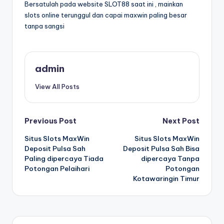
Bersatulah pada website SLOT88 saat ini , mainkan
slots online terunggul dan capai maxwin paling besar
tanpa sangsi
admin
View All Posts
Post
Previous Post
Next Post
Situs Slots MaxWin
Situs Slots MaxWin
navigation
Deposit Pulsa Sah
Deposit Pulsa Sah Bisa
Paling dipercaya Tiada
dipercaya Tanpa
Potongan Pelaihari
Potongan
Kotawaringin Timur