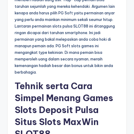
taruhan sejumlah yang mereka kehendaki. Argumen lain
kenapa anda harus pilih PG Soft yaitu permainan anyar
yang perlu anda mainkan minimum sekali seumur hitup.
Lantaran permainan slots pulsa SLOT88 ini ditanggung
ringan dicapai dari taruhan smartphone. Ini jadi
permainan yang bakal melepaskan anda coba hoki di
manapun pemain ada. PG Soft slots games ini
mengangkat type kekinian. Di mana pemain bisa
memperoleh uang dalam secara nyaman, meraih
kemenangan hadiah besar dan bonus untuk bikin anda
berbahagia.
Tehnik serta Cara
Simpel Menang Games
Slots Deposit Pulsa
Situs Slots MaxWin
SLOT88