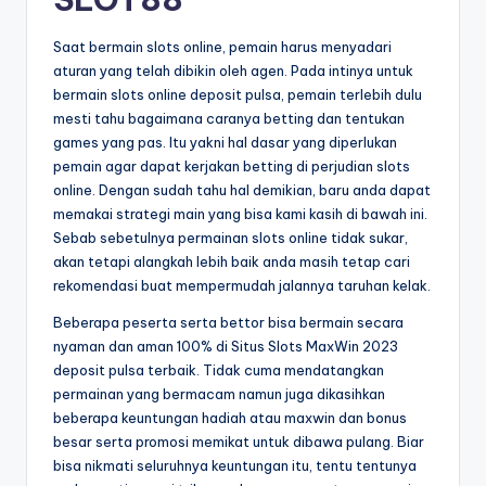
Saat bermain slots online, pemain harus menyadari
aturan yang telah dibikin oleh agen. Pada intinya untuk
bermain slots online deposit pulsa, pemain terlebih dulu
mesti tahu bagaimana caranya betting dan tentukan
games yang pas. Itu yakni hal dasar yang diperlukan
pemain agar dapat kerjakan betting di perjudian slots
online. Dengan sudah tahu hal demikian, baru anda dapat
memakai strategi main yang bisa kami kasih di bawah ini.
Sebab sebetulnya permainan slots online tidak sukar,
akan tetapi alangkah lebih baik anda masih tetap cari
rekomendasi buat mempermudah jalannya taruhan kelak.
Beberapa peserta serta bettor bisa bermain secara
nyaman dan aman 100% di Situs Slots MaxWin 2023
deposit pulsa terbaik. Tidak cuma mendatangkan
permainan yang bermacam namun juga dikasihkan
beberapa keuntungan hadiah atau maxwin dan bonus
besar serta promosi memikat untuk dibawa pulang. Biar
bisa nikmati seluruhnya keuntungan itu, tentu tentunya