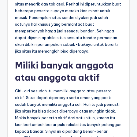
situs menarik dan tak asal. Perihal ini diperuntukkan buat
beberapa peserta supaya mereka kian minat untuk
masuk. Penampilan situs sendiri diyakini jadi salah
satunya hal khusus yang bermanfaat buat
memperbanyak harga jual sesuatu bandar . Sehingga
dapat dijamin apabila situs sesuatu bandar permainan
akan dibikin penampakan sebaik-baiknya untuk berarti
jika situs itu memanglah bisa dipercaya.
Miliki banyak anggota
atau anggota aktif
Ciri-ciri sesudah itu memiliki anggota atau peserta
aktif. Situs dapat dipercaya serta aman yang pasti
sudah banyak memiliki anggota sah. Hal itu jadi pemasti
jika situs itu bisa dapat dipercaya atau mungkin tidak.
Makin banyak peserta aktif dari satu situs, karena itu
kian bertambah besar pula reliabilitas banyak pelanggan
kepada bandar. Sinyal ini dipandang benar-benar