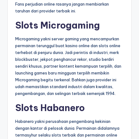
Fans perjudian online rasanya jangan membiarkan
taruhan dari provider terbaik ini.
Slots Microgaming
Microgaming yakni server gaming yang mencampurkan
permainan terunggul buat kasino online dan slots online
terhebat di penjuru dunia. Jadi perintis di industri, merk
blockbuster, jekpot penghancur rekor, studio berdiri
sendiri khusus, partner kontent kemampuan terpilih, dan
launching games baru mingguan terpilih membikin
Microgaming begitu terkenal. Bahkan juga provider ini
udah memastikan standard industri dalam kwalitas,
pengembangan, dan selingan terbaik semenjak 1994.
Slots Habanero
Habanero yakni perusahaan pengembang kekinian
dengan kantor di pelosok dunia. Permainan didalamnya
termasyhur selaku slots terbaik dan permainan online