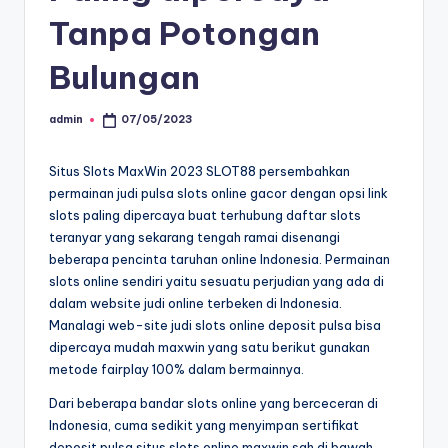
Tanpa Potongan
Bulungan
admin
07/05/2023
Posted
by
Situs Slots MaxWin 2023 SLOT88 persembahkan
permainan judi pulsa slots online gacor dengan opsi link
slots paling dipercaya buat terhubung daftar slots
teranyar yang sekarang tengah ramai disenangi
beberapa pencinta taruhan online Indonesia. Permainan
slots online sendiri yaitu sesuatu perjudian yang ada di
dalam website judi online terbeken di Indonesia.
Manalagi web-site judi slots online deposit pulsa bisa
dipercaya mudah maxwin yang satu berikut gunakan
metode fairplay 100% dalam bermainnya.
Dari beberapa bandar slots online yang berceceran di
Indonesia, cuma sedikit yang menyimpan sertifikat
deposit pulsa situs slots online maxwin sah di bawah