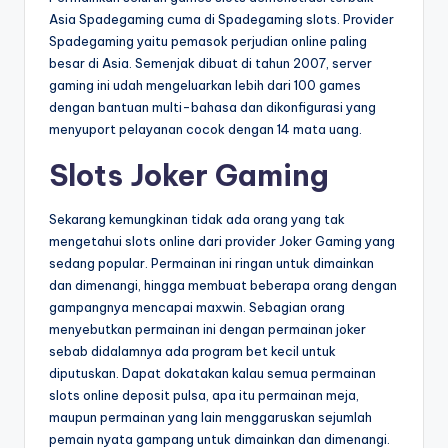
Asia Spadegaming cuma di Spadegaming slots. Provider
Spadegaming yaitu pemasok perjudian online paling
besar di Asia. Semenjak dibuat di tahun 2007, server
gaming ini udah mengeluarkan lebih dari 100 games
dengan bantuan multi-bahasa dan dikonfigurasi yang
menyuport pelayanan cocok dengan 14 mata uang.
Slots Joker Gaming
Sekarang kemungkinan tidak ada orang yang tak
mengetahui slots online dari provider Joker Gaming yang
sedang popular. Permainan ini ringan untuk dimainkan
dan dimenangi, hingga membuat beberapa orang dengan
gampangnya mencapai maxwin. Sebagian orang
menyebutkan permainan ini dengan permainan joker
sebab didalamnya ada program bet kecil untuk
diputuskan. Dapat dokatakan kalau semua permainan
slots online deposit pulsa, apa itu permainan meja,
maupun permainan yang lain menggaruskan sejumlah
pemain nyata gampang untuk dimainkan dan dimenangi.