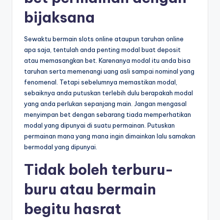
bijaksana
Sewaktu bermain slots online ataupun taruhan online
apa saja, tentulah anda penting modal buat deposit
atau memasangkan bet. Karenanya modal itu anda bisa
taruhan serta memenangi uang asli sampai nominal yang
fenomenal. Tetapi sebelumnya memastikan modal,
sebaiknya anda putuskan terlebih dulu berapakah modal
yang anda perlukan sepanjang main. Jangan mengasal
menyimpan bet dengan sebarang tiada memperhatikan
modal yang dipunyai di suatu permainan. Putuskan
permainan mana yang mana ingin dimainkan lalu samakan
bermodal yang dipunyai.
Tidak boleh terburu-
buru atau bermain
begitu hasrat