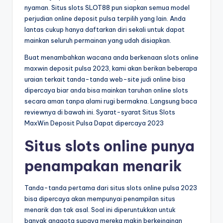
nyaman. Situs slots SLOT88 pun siapkan semua model
perjudian online deposit pulsa terpilih yang lain. Anda
lantas cukup hanya daftarkan diri sekali untuk dapat
mainkan seluruh permainan yang udah disiapkan.
Buat menambahkan wacana anda berkenaan slots online
maxwin deposit pulsa 2023, kami akan berikan beberapa
uraian terkait tanda-tanda web-site judi online bisa
dipercaya biar anda bisa mainkan taruhan online slots
secara aman tanpa alami rugi bermakna. Langsung baca
reviewnya di bawah ini. Syarat-syarat Situs Slots
MaxWin Deposit Pulsa Dapat dipercaya 2023
Situs slots online punya
penampakan menarik
Tanda-tanda pertama dari situs slots online pulsa 2023
bisa dipercaya akan mempunyai penampilan situs
menarik dan tak asal. Soal ini diperuntukkan untuk
banyak anggota supaya mereka makin berkeinginan