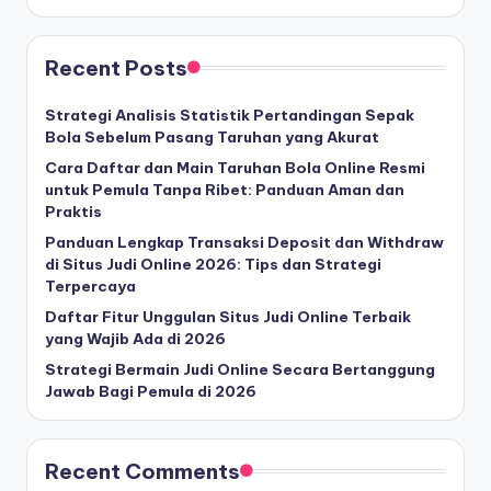
Recent Posts
Strategi Analisis Statistik Pertandingan Sepak
Bola Sebelum Pasang Taruhan yang Akurat
Cara Daftar dan Main Taruhan Bola Online Resmi
untuk Pemula Tanpa Ribet: Panduan Aman dan
Praktis
Panduan Lengkap Transaksi Deposit dan Withdraw
di Situs Judi Online 2026: Tips dan Strategi
Terpercaya
Daftar Fitur Unggulan Situs Judi Online Terbaik
yang Wajib Ada di 2026
Strategi Bermain Judi Online Secara Bertanggung
Jawab Bagi Pemula di 2026
Recent Comments