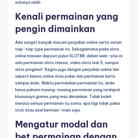
satunya ialah:
Kenali permainan yang
pengin dimainkan
Ada sangat banyak macam perjudian online serta varian
tiap-tiap type permainan itu. Sebagaimana pada slots
online maxwin deposit pulsa SLOT88, dalam web-site ini
ada permainan slots classic, video slots reel 5, sampai
slots progresif. Begitu juga dengan perjudian online lain
seperti kasino online atau poker dan permainan kartu
sampai dadu. Waktu permainkan permainan itu, anda
harus pahami masing-masing permainan yang terdapat
khususnya games yang mau dimainkan. Tidak boleh
merasa semua permainan itu sama, apa lagi tidak pakai
trick atau asal bermain-main saja.
Mengatur modal dan
bet permainan dengan