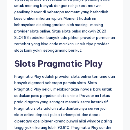
untuk menang banyak dengan raih jekpot maxwin
gemilang besar di beberapa moment yang berhadiah
keseluruhan miliaran rupiah. Moment hadiah ini
kebanyakan diselenggarakan oleh masing-masing
provider slots online. Situs slots pulsa maxwin 2023
SLOT88 sediakan banyak ada pilihan provider permainan
terhebat yang bisa anda mainkan, untuk tipe provider
slots kami yakni sebagaimana berikut:
Slots Pragmatic Play
Pragmatic Play adalah provider slots online ternama dan
banyak digemari beberapa pemain slots. Slots
Pragmatic Play selalu melaksanakan inovasi baru untuk
sediakan jenis perjudian slots online. Provider ini fokus
pada diagram yang sanagat menarik serta interaktif.
Pragmatic slots adalah satu diantaranya server judi
slots online deposit pulsa terkomplet dan dapat
dipercaya opsi player karena punyai nilai winrate paling
tinggi yakni kurang lebih 93.81%. Pragmatic Play sendiri