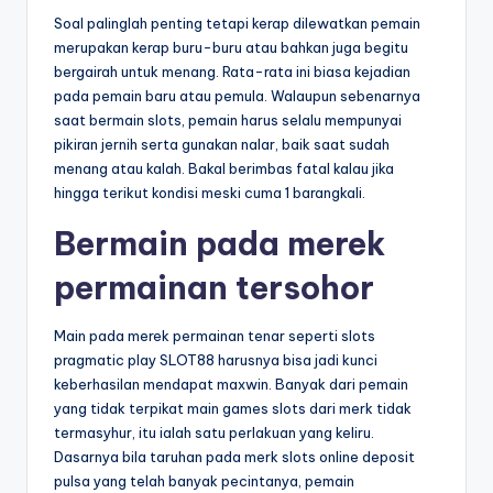
Soal palinglah penting tetapi kerap dilewatkan pemain
merupakan kerap buru-buru atau bahkan juga begitu
bergairah untuk menang. Rata-rata ini biasa kejadian
pada pemain baru atau pemula. Walaupun sebenarnya
saat bermain slots, pemain harus selalu mempunyai
pikiran jernih serta gunakan nalar, baik saat sudah
menang atau kalah. Bakal berimbas fatal kalau jika
hingga terikut kondisi meski cuma 1 barangkali.
Bermain pada merek
permainan tersohor
Main pada merek permainan tenar seperti slots
pragmatic play SLOT88 harusnya bisa jadi kunci
keberhasilan mendapat maxwin. Banyak dari pemain
yang tidak terpikat main games slots dari merk tidak
termasyhur, itu ialah satu perlakuan yang keliru.
Dasarnya bila taruhan pada merk slots online deposit
pulsa yang telah banyak pecintanya, pemain