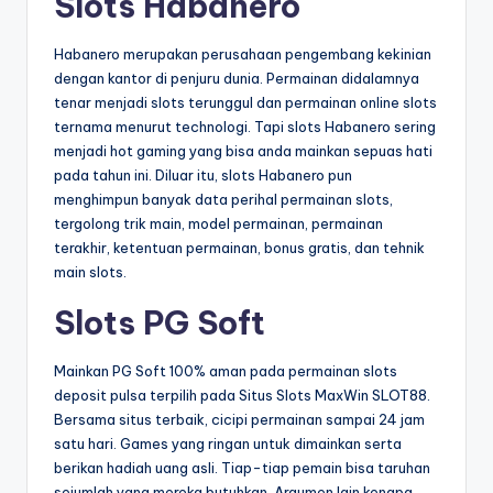
Slots Habanero
Habanero merupakan perusahaan pengembang kekinian
dengan kantor di penjuru dunia. Permainan didalamnya
tenar menjadi slots terunggul dan permainan online slots
ternama menurut technologi. Tapi slots Habanero sering
menjadi hot gaming yang bisa anda mainkan sepuas hati
pada tahun ini. Diluar itu, slots Habanero pun
menghimpun banyak data perihal permainan slots,
tergolong trik main, model permainan, permainan
terakhir, ketentuan permainan, bonus gratis, dan tehnik
main slots.
Slots PG Soft
Mainkan PG Soft 100% aman pada permainan slots
deposit pulsa terpilih pada Situs Slots MaxWin SLOT88.
Bersama situs terbaik, cicipi permainan sampai 24 jam
satu hari. Games yang ringan untuk dimainkan serta
berikan hadiah uang asli. Tiap-tiap pemain bisa taruhan
sejumlah yang mereka butuhkan. Argumen lain kenapa