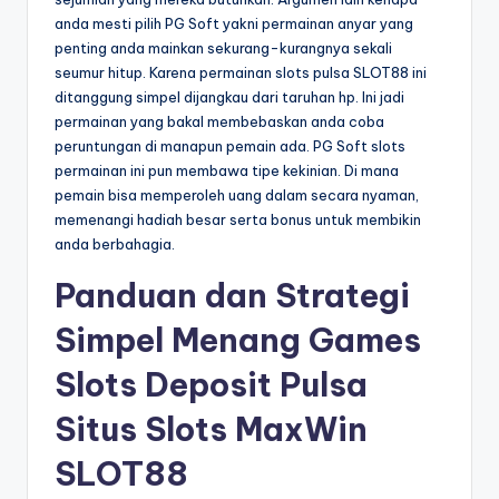
anda mesti pilih PG Soft yakni permainan anyar yang
penting anda mainkan sekurang-kurangnya sekali
seumur hitup. Karena permainan slots pulsa SLOT88 ini
ditanggung simpel dijangkau dari taruhan hp. Ini jadi
permainan yang bakal membebaskan anda coba
peruntungan di manapun pemain ada. PG Soft slots
permainan ini pun membawa tipe kekinian. Di mana
pemain bisa memperoleh uang dalam secara nyaman,
memenangi hadiah besar serta bonus untuk membikin
anda berbahagia.
Panduan dan Strategi
Simpel Menang Games
Slots Deposit Pulsa
Situs Slots MaxWin
SLOT88