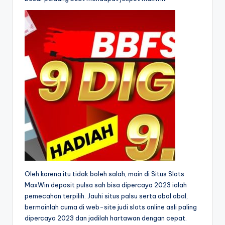
Oleh karena itu tidak boleh salah, main di Situs Slots
MaxWin deposit pulsa sah bisa dipercaya 2023 ialah
pemecahan terpilih. Jauhi situs palsu serta abal abal,
bermainlah cuma di web-site judi slots online asli paling
dipercaya 2023 dan jadilah hartawan dengan cepat.