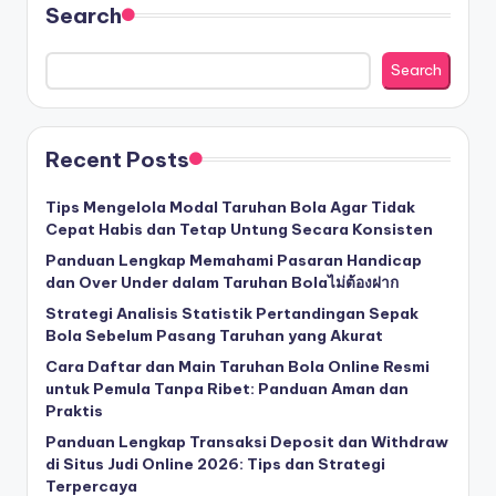
Search
Search
Recent Posts
Tips Mengelola Modal Taruhan Bola Agar Tidak
Cepat Habis dan Tetap Untung Secara Konsisten
Panduan Lengkap Memahami Pasaran Handicap
dan Over Under dalam Taruhan Bolaไม่ต้องฝาก
Strategi Analisis Statistik Pertandingan Sepak
Bola Sebelum Pasang Taruhan yang Akurat
Cara Daftar dan Main Taruhan Bola Online Resmi
untuk Pemula Tanpa Ribet: Panduan Aman dan
Praktis
Panduan Lengkap Transaksi Deposit dan Withdraw
di Situs Judi Online 2026: Tips dan Strategi
Terpercaya