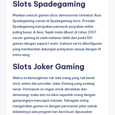
Slots Spadegaming
Mainkan seluruh games slots demonstrasi terhebat Asia
Spadegaming cuman di Spadegaming slots. Provider
Spadegaming merupakan pemasok perjudian online
paling besar di Asia. Sejak mulai dibuat di tahun 2007,
server gaming ini udah melansir lebih dari pada 100
games dengan support multi-bahasa serta dikonfigurasi
yang memberikan dukungan pelayanan sesuai dengan 14
mata uang.
Slots Joker Gaming
Waktu ini kemungkinan tak ada orang yang tak kenal
slots online dari provider Joker Gaming yang sedang
tenar. Permainan ini ringan untuk dimainkan dan
dimenangi, maka dari itu bikin sejumlah orang dengan
gampangnya mencapai maxwin. Sebagian orang
mengatakan games ini dengan permainan joker sebab
didalamnya ada program bet kecil buat diputuskan.