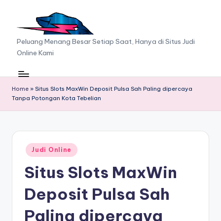
Skip
to
A
Peluang Menang Besar Setiap Saat, Hanya di Situs Judi
content
Online Kami
A
F
C
Home
»
Situs Slots MaxWin Deposit Pulsa Sah Paling dipercaya
Tanpa Potongan Kota Tebelian
G
Posted
Judi Online
in
Situs Slots MaxWin
Deposit Pulsa Sah
Paling dipercaya