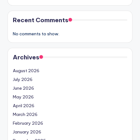
Recent Comments
No comments to show.
Archives
August 2026
July 2026
June 2026
May 2026
April 2026
March 2026
February 2026
January 2026