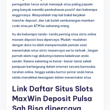
peringatkan terus untuk menunjuk situs paling populer
yang banyak memiliki pembahasan positif dari beberapa
anggotanya. Waspadalah tiap kali bakal kerjakan
transfer deposit, dan tak boleh sembarangan memberi
code atau pin ATM ke sebarang orang.
Itu dia beberapa tanda-tanda penting situs slots online
maxwin deposit bisa dipercaya. Mudah-mudahan
dengan data itu lebih mempermudah pemain saat
menentukan situs slots terpercaya serta terbaik. Jangan
pernah alami rugi akibatnya karena kekeliruan anda
sendiri. Karena sekarang ini benar-benar ramai sekali
penipuan berlangsung dalam internet secara bermodus
taruhan online, hingga selaku bettor pintar anda harus
selalu menaikkan kesiagaan dalam menentukan situs.
Link Daftar Situs Slots
MaxWin Deposit Pulsa
Sah Bisa dipercaya