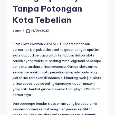
Tanpa Potongan
Kota Tebelian
admin
18/06/2023
Posted
by
Situs Slots MaxWin 2023 SLOT88 persembahkan
permainan judi pulsa slots online gacor dengan opsi link
slots dapat dipercaya untuk terhubung daftar slots
terakhir yang waktu ini sedang ramai digemari beberapa
pencinta taruhan online Indonesia. Games slots online
sendiri merupakan satu perjudian yang ada pada blog
judi online terbeken di Indonesia. Manalagi web judi slots
online deposit pulsa paling dipercaya mudah maxwin
yang satu berikut gunakan skema fair-play 100% dalam
bermainnya.
Dari beberapa bandar slots online yang bersebaran di
Indonesia, cuma sedikit yang menyimpan sertifikat
deposit pulsa situs slots online maxwin sah di bawah