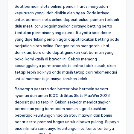
Saat bermain slots online, pemain harus menyadari
keputusan yang udah dibikin oleh agen. Pada intinya
untuk bermain slots online deposit pulsa, pemain terlebih
dulu mesti tahu bagaimanakah caranya betting serta
tentukan permainan yang akurat. Itu yaitu soal dasar
yang diperlukan pemain agar dapat lakukan betting pada
perjudian slots online. Dengan telah mengetahui hal
demikian, baru anda dapat gunakan kiat bermain yang
bakal kami kasih di bawah ini. Sebab memang
sesungguhnya permainan slots online tidak susah, akan
tetapi lebih baiknya anda masih tetap cari rekomendasi
untuk membantu jalannya taruhan kelak.
Beberapa peserta dan bettor bisa bermain secara
nyaman dan aman 100% di Situs Slots MaxWin 2023
deposit pulsa terpilih. Bukan sekedar mendatangkan
permainan yang bermacam namun juga dikasihkan
beberapa keuntungan hadiah atau maxwin dan bonus
besar serta promosi bagus untuk dibawa pulang. Supaya
bisa nikmati semuanya keuntungan itu, tentu tentunya