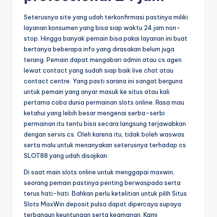
Seterusnya site yang udah terkonfirmasi pastinya miliki
layanan konsumen yang bisa siap waktu 24 jam non-
stop. Hingga banyak pemain bisa pakai layanan ini buat
bertanya beberapa info yang dirasakan belum juga
terang. Pemain dapat mengabari admin atau cs agen
lewat contact yang sudah siap baik live chat atau
contact centre. Yang pasti sarana ini sangat berguna
untuk pemain yang anyar masuk ke situs atau kali
pertama coba dunia permainan slots online. Rasa mau
ketahui yang lebih besar mengenai serba-serbi
permainan itu tentu bisa secara langsung terjawabkan
dengan servis cs. Oleh karena itu, tidak boleh waswas
serta malu untuk menanyakan seterusnya terhadap cs
SLOT88 yang udah disajikan.
Di saat main slots online untuk menggapai maxwin,
seorang pemain pastinya penting berwaspada serta
terus hati-hati. Bahkan perlu ketelitian untuk pilih Situs
Slots MaxWin deposit pulsa dapat dipercaya supaya
terbangun keuntungan serta keamanan. Kami