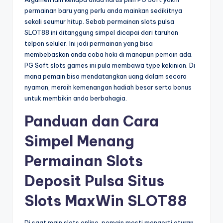
permainan baru yang perlu anda mainkan sedikitnya
sekali seumur hitup. Sebab permainan slots pulsa
SLOT88 ini ditanggung simpel dicapai dari taruhan
telpon seluler. Ini jadi permainan yang bisa
membebaskan anda coba hoki di manapun pemain ada.
PG Soft slots games ini pula membawa type kekinian. Di
mana pemain bisa mendatangkan uang dalam secara
nyaman, meraih kemenangan hadiah besar serta bonus
untuk membikin anda berbahagia.
Panduan dan Cara
Simpel Menang
Permainan Slots
Deposit Pulsa Situs
Slots MaxWin SLOT88
Di saat main slots online, pemain mesti mengerti aturan