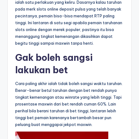
ialah satu perlakuan yang keliru. Dasarnya kalau taruhan
pada merk slots online deposit pulsa yang telah banyak
pecintanya, pemain bisa-bisa mendapat RTP paling
tinggi. Ini lantaran di satu segi apabila pemain taruhanan
slots online dengan merek populer, pastinya itu bisa
menanggung tingkat kemenangan dikasihkan dapat
begitu tinggi sampai maxwin tanpa henti.
Gak boleh sangsi
lakukan bet
Cara paling akhir ialah tidak boleh sangsi waktu taruhan.
Benar-benar betul taruhan dengan bet rendah punya
tingkat kemenangan atau winrate yang lebih tinggi. Tapi
prosentase maxwin dari bet rendah cuman 60%. Lain
perihal bila berani taruhan di bet tinggi, lantaran lebih
tinggi bet pemain karenanya bertambah besar pun
peluang buat menggapai jekpot maxwin.