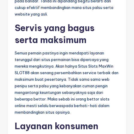
pada bandar. Tanda ini dipandang begitu berarti dan
cukup efektif membandingkan mana situs palsu serta
website yang asli.
Servis yang bagus
serta maksimum
Semua pemain pastinya ingin mendapati layanan
terunggul dari situs permainan bisa dipercaya yang
mereka mengikutinya. Akan halnya Situs Slots MaxWin
SLOT88 akan senang persembahkan service terbaik dan
maksimum buat pesertanya. Tidak sama sama web
penipu serta palsu yang kebanyakan cuman pengin
mengantongi keuntungan sebanyaknya saja dari
beberapa bettor. Maka sebab ini orang bettor slots
online mesti selalu berwaspada berhati-hati dalam
membandingkan situs opsinya.
Layanan konsumen