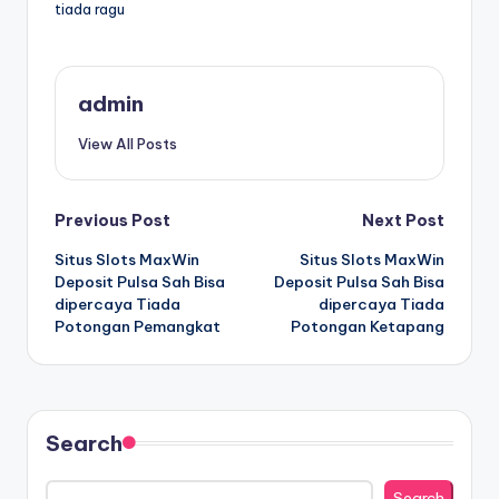
tiada ragu
admin
View All Posts
Post
Previous Post
Next Post
Situs Slots MaxWin
Situs Slots MaxWin
navigation
Deposit Pulsa Sah Bisa
Deposit Pulsa Sah Bisa
dipercaya Tiada
dipercaya Tiada
Potongan Pemangkat
Potongan Ketapang
Search
Search