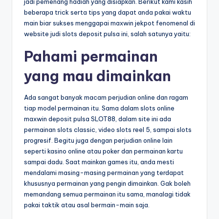
jadi pemenang hadiah yang disiapkan. Berikut kami kasih
beberapa trick serta tips yang dapat anda pakai waktu
main biar sukses menggapai maxwin jekpot fenomenal di
website judi slots deposit pulsa ini, salah satunya yaitu:
Pahami permainan
yang mau dimainkan
Ada sangat banyak macam perjudian online dan ragam
tiap model permainan itu. Sama dalam slots online
maxwin deposit pulsa SLOT88, dalam site ini ada
permainan slots classic, video slots reel 5, sampai slots
progresif. Begitu juga dengan perjudian online lain
seperti kasino online atau poker dan permainan kartu
sampai dadu. Saat mainkan games itu, anda mesti
mendalami masing-masing permainan yang terdapat
khususnya permainan yang pengin dimainkan. Gak boleh
memandang semua permainan itu sama, manalagi tidak
pakai taktik atau asal bermain-main saja.