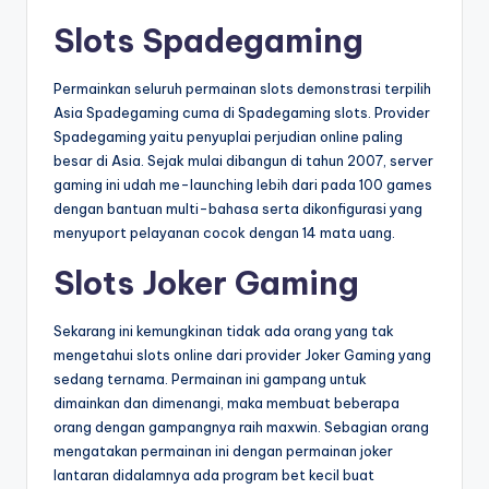
Slots Spadegaming
Permainkan seluruh permainan slots demonstrasi terpilih
Asia Spadegaming cuma di Spadegaming slots. Provider
Spadegaming yaitu penyuplai perjudian online paling
besar di Asia. Sejak mulai dibangun di tahun 2007, server
gaming ini udah me-launching lebih dari pada 100 games
dengan bantuan multi-bahasa serta dikonfigurasi yang
menyuport pelayanan cocok dengan 14 mata uang.
Slots Joker Gaming
Sekarang ini kemungkinan tidak ada orang yang tak
mengetahui slots online dari provider Joker Gaming yang
sedang ternama. Permainan ini gampang untuk
dimainkan dan dimenangi, maka membuat beberapa
orang dengan gampangnya raih maxwin. Sebagian orang
mengatakan permainan ini dengan permainan joker
lantaran didalamnya ada program bet kecil buat