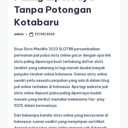
Tanpa Potongan
Kotabaru
admin
27/05/2023
Posted
by
Situs Slots MaxWin 2023 SLOT88 persembahkan
permainan judi pulsa slots online gacor dengan opsi link
slots paling dipercaya buat terhubung daftar slots
terakhir yang sekarang ini lagi meriah disukai banyak
penyuka taruhan online Indonesia. Games slots online
sendiri yaitu sesuatu perjudian yang ada di dalam blog
judi online terbeken di Indonesia. Apa lagi website judi
slots online deposit pulsa paling dipercaya mudah
maxwin yang berikut memakai mekanisme fair-play
100% dalam bermainnya.
Dari beberapa bandar slots online yang berceceran di
Indonesia, cuman sedikit yang menyimpan sertifikat
deposit pulsa situs slots online maxwin sah di bawah