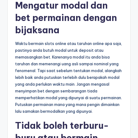
Mengatur modal dan
bet permainan dengan
bijaksana
Waktu bermain slots online atau taruhan online apa saja,
pastinya anda butuh modal untuk deposit atau
memasangkan bet. Karenanya modal itu anda bisa
taruhan dan memenangi uang asli sampai nominal yang
fenomenal. Tapi saat sebelum tentukan modal, alangkah
lebih baik anda putuskan terlebih dulu berapakah modal
yang anda perlukan waktu main. Jangan mengasal
menyimpan bet dengan sembarangan tiada
memperhatikan modal yang dipunyai di suatu permainan.
Putuskan permainan mana yang mana pengin dimainkan
lalu samakan bermodalkan yang dipunyai.
Tidak boleh terburu-
buru atau bermain