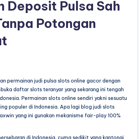
n Deposit Pulsa Sah
 Tanpa Potongan
at
 permainan judi pulsa slots online gacor dengan
mbuka daftar slots teranyar yang sekarang ini tengah
donesia. Permainan slots online sendiri yakni sesuatu
ng populer di Indonesia. Apa lagi blog judi slots
maxwin yang ini gunakan mekanisme fair-play 100%
bersebaran di Indonesia, cuma sedikit yang kantongi