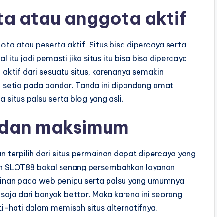
ta atau anggota aktif
ta atau peserta aktif. Situs bisa dipercaya serta
itu jadi pemasti jika situs itu bisa bisa dipercaya
aktif dari sesuatu situs, karenanya semakin
setia pada bandar. Tanda ini dipandang amat
itus palsu serta blog yang asli.
s dan maksimum
 terpilih dari situs permainan dapat dipercaya yang
Win SLOT88 bakal senang persembahkan layanan
ainan pada web penipu serta palsu yang umumnya
aja dari banyak bettor. Maka karena ini seorang
ti-hati dalam memisah situs alternatifnya.