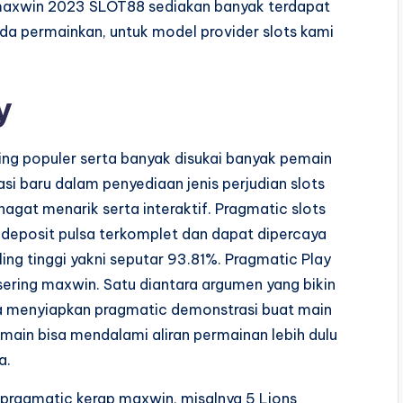
sa maxwin 2023 SLOT88 sediakan banyak terdapat
nda permainkan, untuk model provider slots kami
y
ling populer serta banyak disukai banyak pemain
vasi baru dalam penyediaan jenis perjudian slots
nagat menarik serta interaktif. Pragmatic slots
ne deposit pulsa terkomplet dan dapat dipercaya
aling tinggi yakni seputar 93.81%. Pragmatic Play
sering maxwin. Satu diantara argumen yang bikin
isa menyiapkan pragmatic demonstrasi buat main
emain bisa mendalami aliran permainan lebih dulu
a.
 pragmatic kerap maxwin, misalnya 5 Lions