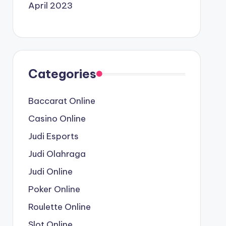
April 2023
Categories
Baccarat Online
Casino Online
Judi Esports
Judi Olahraga
Judi Online
Poker Online
Roulette Online
Slot Online