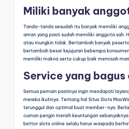
Miliki banyak anggo
Tanda-tanda sesudah itu banyak memiliki anggo
aman yang pasti sudah memiliki anggota sah. Hal 
atau mungkin tidak. Bertambah banyak peserta 
bertambah besar kejujuran beberapa konsumen 
memiliki makna serta cukup baik memisah mana s
Service yang bagu
Semua pemain pastinya ingin mendapati layanan
mereka ikutinya. Tentang hal Situs Slots Max
terunggul dan optimal buat member-nya. Berl
cuman pengin meraih keuntungan sebanyaknya s
bettor slots online selalu harus waspada berha