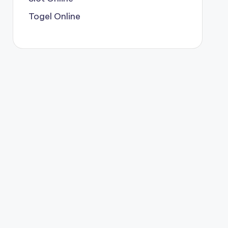
Togel Online