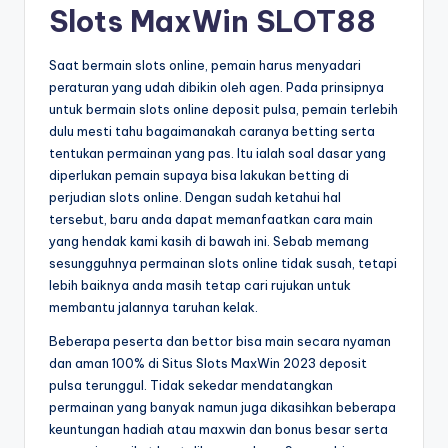
Slots MaxWin SLOT88
Saat bermain slots online, pemain harus menyadari
peraturan yang udah dibikin oleh agen. Pada prinsipnya
untuk bermain slots online deposit pulsa, pemain terlebih
dulu mesti tahu bagaimanakah caranya betting serta
tentukan permainan yang pas. Itu ialah soal dasar yang
diperlukan pemain supaya bisa lakukan betting di
perjudian slots online. Dengan sudah ketahui hal
tersebut, baru anda dapat memanfaatkan cara main
yang hendak kami kasih di bawah ini. Sebab memang
sesungguhnya permainan slots online tidak susah, tetapi
lebih baiknya anda masih tetap cari rujukan untuk
membantu jalannya taruhan kelak.
Beberapa peserta dan bettor bisa main secara nyaman
dan aman 100% di Situs Slots MaxWin 2023 deposit
pulsa terunggul. Tidak sekedar mendatangkan
permainan yang banyak namun juga dikasihkan beberapa
keuntungan hadiah atau maxwin dan bonus besar serta