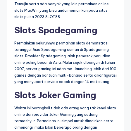
Temujin serta ada banyak yang lain permainan online
slots MaxWin yang bisa anda memainkan pada situs
slots pulsa 2023 SLOT88.
Slots Spadegaming
Permainkan seluruhnya permainan slots demonstrasi
terunggul Asia Spadegaming cuman di Spadegaming
slots. Provider Spadegaming ialah pemasok perjudian
online paling besar di Asia. Mulai sejak dibangun di tahun
2007, server gaming ini udah me-launching lebih dari 100
games dengan bantuan multi-bahasa serta dikonfigurasi
yang menyuport service cocok dengan 14 mata uang.
Slots Joker Gaming
Waktu ini barangkali tidak ada orang yang tak kenal slots
online dari provider Joker Gaming yang sedang
termashyur. Permainan ini simpel untuk dimainkan serta
dimenangi, maka bikin beberapa orang dengan