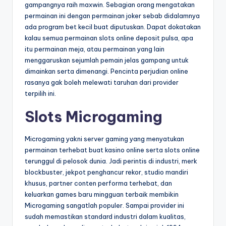
gampangnya raih maxwin. Sebagian orang mengatakan
permainan ini dengan permainan joker sebab didalamnya
ada program bet kecil buat diputuskan. Dapat dokatakan
kalau semua permainan slots online deposit pulsa, apa
itu permainan meja, atau permainan yang lain
menggaruskan sejumlah pemain jelas gampang untuk
dimainkan serta dimenangi. Pencinta perjudian online
rasanya gak boleh melewati taruhan dari provider
terpilih ini.
Slots Microgaming
Microgaming yakni server gaming yang menyatukan
permainan terhebat buat kasino online serta slots online
terunggul di pelosok dunia. Jadi perintis di industri, merk
blockbuster, jekpot penghancur rekor, studio mandiri
khusus, partner conten performa terhebat, dan
keluarkan games baru mingguan terbaik membikin
Microgaming sangatlah populer. Sampai provider ini
sudah memastikan standard industri dalam kualitas,