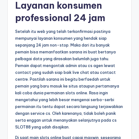
Layanan konsumen
professional 24 jam
Setelah itu web yang telah terkonfirmasi pastinya
mempunyai layanan konsumen yang hendak siap
sepanjang 24 jam non-stop. Maka dari itu banyak
pemain bisa memanfaatkan sarana ini buat bertanya
pelbagai data yang dirasakan belumlah juga tahu.
Pemain dapat mengontak admin atau cs agen lewat
contact yang sudah siap baik live chat atau contact
centre. Pastilah sarana ini begitu berfaedah untuk
pemain yang baru masuk ke situs ataupun pertamanya
kali coba dunia permainan slots online. Rasa ingin
mengetahui yang lebih besar mengenai serba-serbi
permainan itu tentu dapat secara langsung terjawabkan
dengan service cs. Oleh karenanya, tidak boleh panik
serta enggan untuk menanyakan selanjutnya pada cs
SLOT88 yang udah disajikan.
Di saat main slots online buat capai maxwin, seseorang