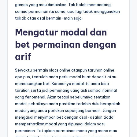
games yang mau dimainkan. Tak boleh memandang
semua permainan itu sama, apa lagi tidak menggunakan
taktik atau asal bermain-main saja.
Mengatur modal dan
bet permainan dengan
arif
Sewaktu bermain slots online ataupun taruhan online
apa pun, tentulah anda perlu modal buat deposit atau
memasangkan bet. Karenanya modal itu anda bisa
taruhan serta jadi pemenang uang asli sampai nominal
yang fenomenal. Akan tetapi sebelumnya tentukan
modal, sebaiknya anda pastikan terlebih dulu berapakah
modal yang anda perlukan sepanjang bermain. Jangan
mengasal menyimpan bet dengan asal-asalan tiada
memperhatikan modal yang dipunyai dalam satu
permainan. Tetapkan permainan mana yang mana mau