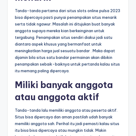
Tanda-tanda pertama dari situs slots online pulsa 2023
bisa dipercaya pasti punyai penampakan situs menarik
serta tidak ngawur. Masalah ini ditujukan buat banyak
anggota supaya mereka kian berkeinginan untuk
tergabung. Penampakan situs sendiri diakui jadi satu
diantara aspek khusus yang bermanfaat untuk
meningkatkan harga jual sesuatu bandar . Maka dapat
dijamin bila situs satu bandar permainan akan dibikin
penampakan sebaik-baiknya untuk pertanda kalau situs
itu memang paling dipercaya.
Miliki banyak anggota
atau anggota aktif
Tanda-tanda lalu memiliki anggota atau peserta aktif.
Situs bisa dipercaya dan aman pastilah udah banyak
memiliki anggota sah. Perihal itu jadi pemasti kalau situs
itu bisa bisa dipercaya atau mungkin tidak. Makin