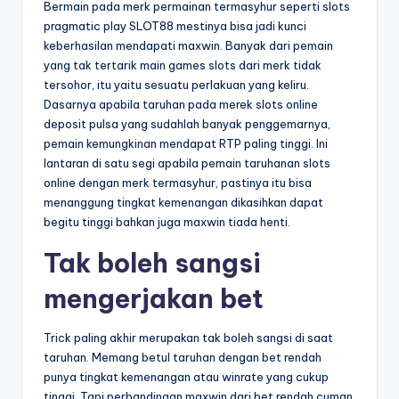
Bermain pada merk permainan termasyhur seperti slots
pragmatic play SLOT88 mestinya bisa jadi kunci
keberhasilan mendapati maxwin. Banyak dari pemain
yang tak tertarik main games slots dari merk tidak
tersohor, itu yaitu sesuatu perlakuan yang keliru.
Dasarnya apabila taruhan pada merek slots online
deposit pulsa yang sudahlah banyak penggemarnya,
pemain kemungkinan mendapat RTP paling tinggi. Ini
lantaran di satu segi apabila pemain taruhanan slots
online dengan merk termasyhur, pastinya itu bisa
menanggung tingkat kemenangan dikasihkan dapat
begitu tinggi bahkan juga maxwin tiada henti.
Tak boleh sangsi
mengerjakan bet
Trick paling akhir merupakan tak boleh sangsi di saat
taruhan. Memang betul taruhan dengan bet rendah
punya tingkat kemenangan atau winrate yang cukup
tinggi. Tapi perbandingan maxwin dari bet rendah cuman