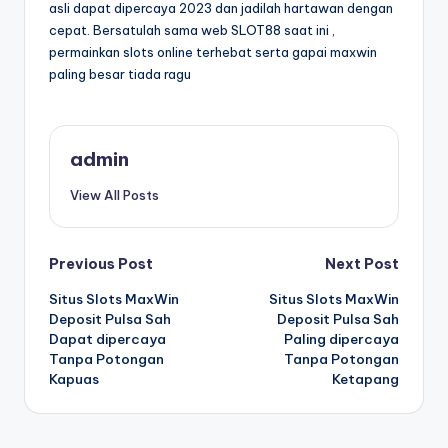
asli dapat dipercaya 2023 dan jadilah hartawan dengan
cepat. Bersatulah sama web SLOT88 saat ini ,
permainkan slots online terhebat serta gapai maxwin
paling besar tiada ragu
admin
View All Posts
Post
Previous Post
Next Post
Situs Slots MaxWin
Situs Slots MaxWin
navigation
Deposit Pulsa Sah
Deposit Pulsa Sah
Dapat dipercaya
Paling dipercaya
Tanpa Potongan
Tanpa Potongan
Kapuas
Ketapang