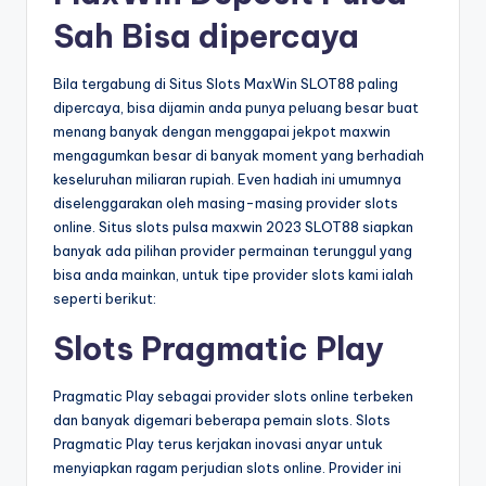
Sah Bisa dipercaya
Bila tergabung di Situs Slots MaxWin SLOT88 paling
dipercaya, bisa dijamin anda punya peluang besar buat
menang banyak dengan menggapai jekpot maxwin
mengagumkan besar di banyak moment yang berhadiah
keseluruhan miliaran rupiah. Even hadiah ini umumnya
diselenggarakan oleh masing-masing provider slots
online. Situs slots pulsa maxwin 2023 SLOT88 siapkan
banyak ada pilihan provider permainan terunggul yang
bisa anda mainkan, untuk tipe provider slots kami ialah
seperti berikut:
Slots Pragmatic Play
Pragmatic Play sebagai provider slots online terbeken
dan banyak digemari beberapa pemain slots. Slots
Pragmatic Play terus kerjakan inovasi anyar untuk
menyiapkan ragam perjudian slots online. Provider ini