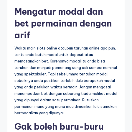
Mengatur modal dan
bet permainan dengan
arif
Waktu main slots online ataupun taruhan online apa pun,
tentu anda butuh modal untuk deposit atau
memasangkan bet. Karenanya modal itu anda bisa
taruhan dan menjadi pemenang uang asli sampai nominal
yang spektakuler. Tapi sebelumnya tentukan modal,
sebaiknya anda pastikan terlebih dulu berapakah modal
yang anda perlukan waktu bermain. Jangan mengasal
menempatkan bet dengan sebarang tiada melihat modal
yang dipunyai dalam satu permainan. Putuskan
permainan mana yang mana mau dimainkan lalu samakan
bermodalkan yang dipunyai.
Gak boleh buru-buru