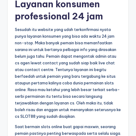
Layanan konsumen
professional 24 jam
Sesudah itu website yang udah terkonfirmasi nyata
punya layanan konsumen yang bisa ada waktu 24 jam
non-stop. Maka banyak pemain bisa memanfaatkan
sarana ini untuk bertanya pelbagai info yang dirasakan
belum juga tahu. Pemain dapat mengontak admin atau
cs agen lewat contact yang sudah siap baik live chat
atau contact centre. Tentunya layanan ini begitu
berfaedah untuk pemain yang baru tergabung ke situs
ataupun pertama kalinya coba dunia permainan slots
online. Rasa mau ketahui yang lebih besar terkait serba-
serbi permainan itu tentu bisa secara langsung
terjawabkan dengan layanan cs. Oleh maka itu, tidak
boleh risau dan enggan untuk menanyakan seterusnya ke
cs SLOT88 yang sudah disajikan.
Saat bermain slots online buat gapai maxwin, seorang
pemain pastinya penting berwaspada serta selalu siaga.