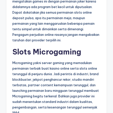
mengatakan games ini dengan permainan joker karena
didalamnya ada program bet kecil untuk diputuskan.
Dapat dokatakan jika semua permainan slots online
deposit pulsa, apa itu permainan meja, maupun
permainan yang lain menggaruskan beberapa pemain
tentu simpel untuk dimainkan serta dimenangi.
Pengagum perjudian online rasanya jangan mengabaikan
taruhan dari provider terpilih ini.
Slots Microgaming
Microgaming yakni server gaming yang memadukan
permainan terbaik buat kasino online serta slots online
terunggul di penjuru dunia. Jadi perintis di industri, brand
blockbuster, jekpot penghancur rekor, studio mandiri
terbatas, partner content kemampuan terunggul, dan
launching permainan baru mingguan terunggul membuat
Microgaming begitu terkenal. Bahkan juga provider ini
sudah menentukan standard industri dalam kualitas,
pengembangan, serta kesenangan terunggul semenjak
1994.