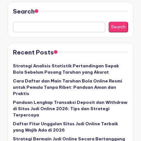
Search
Search
Recent Posts
Strategi Analisis Statistik Pertandingan Sepak
Bola Sebelum Pasang Taruhan yang Akurat
Cara Daftar dan Main Taruhan Bola Online Resmi
untuk Pemula Tanpa Ribet: Panduan Aman dan
Praktis
Panduan Lengkap Transaksi Deposit dan Withdraw
di Situs Judi Online 2026: Tips dan Strategi
Terpercaya
Daftar Fitur Unggulan Situs Judi Online Terbaik
yang Wajib Ada di 2026
Strategi Bermain Judi Online Secara Bertanggung