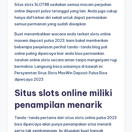
Situs slots SLOT88 sediakan semua macam perjudian
online deposit pulsa terunggul yang lain. Anda juga cukup
hanya daftarkan diri sekali untuk dapat permainkan
semua permainan yang sudah disiapkan.
Buat menambahkan wacana anda terkait slots online
maxwin deposit pulsa 2023, kami bakal memberikan
beberapa penjelasan perihal tanda-tanda blog judi
online paling dipercaya biar anda bisa permainkan
taruhan online slots secara aman tanpa mengenyam rugi
bermakna. Langsung baca uraiannya di bawah ini.
Persyaratan Situs Slots MaxWin Deposit Pulsa Bisa
dipercaya 2023
Situs slots online miliki
penampilan menarik
Tanda-tanda pertama dari situs slots online pulsa 2023
bisa dipercaya akan punya penampakan situs menarik
serta tak sembarangan. Ini ditujukan buat banyak