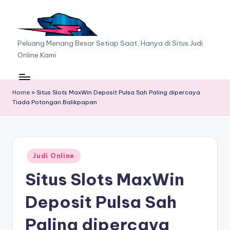
Skip
to
A
Peluang Menang Besar Setiap Saat, Hanya di Situs Judi
content
Online Kami
A
F
C
Home
»
Situs Slots MaxWin Deposit Pulsa Sah Paling dipercaya
Tiada Potongan Balikpapan
G
Posted
Judi Online
in
Situs Slots MaxWin
Deposit Pulsa Sah
Paling dipercaya