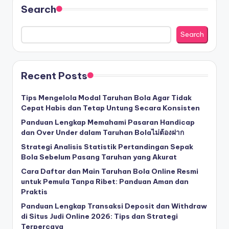
Search
Search
Recent Posts
Tips Mengelola Modal Taruhan Bola Agar Tidak
Cepat Habis dan Tetap Untung Secara Konsisten
Panduan Lengkap Memahami Pasaran Handicap
dan Over Under dalam Taruhan Bolaไม่ต้องฝาก
Strategi Analisis Statistik Pertandingan Sepak
Bola Sebelum Pasang Taruhan yang Akurat
Cara Daftar dan Main Taruhan Bola Online Resmi
untuk Pemula Tanpa Ribet: Panduan Aman dan
Praktis
Panduan Lengkap Transaksi Deposit dan Withdraw
di Situs Judi Online 2026: Tips dan Strategi
Terpercaya