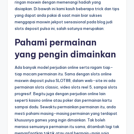
ringan maxwin dengan memenangi hadiah yang
disiapkan. Di bawah ini kami kasih beberapa trick dan tips
yang dapat anda pakai di saat main biar sukses
menggapai maxwin jekpot sensasional pada blog judi
slots deposit pulsa ini, salah satunya merupakan:
Pahami permainan
yang pengin dimainkan
Ada banyak model perjudian online serta ragam tiap-
tiap macam permainan itu. Sama dengan slots online
maxwin deposit pulsa SLOT88, dalam web-site ini ada
permainan slots classic, video slots reel 5, sampai slots
progresif. Begitu juga dengan perjudian online lain
seperti kasino online atau poker dan permainan kartu
sampai dadu. Sewaktu permainkan permainan itu, anda
mesti pahami masing-masing permainan yang terdapat
khususnya games yang ingin dimainkan. Tak boleh
merasa semuanya permainan itu sama, ditambah lagi tak
memanfaatkan taktik atau asal bermain-main saja.