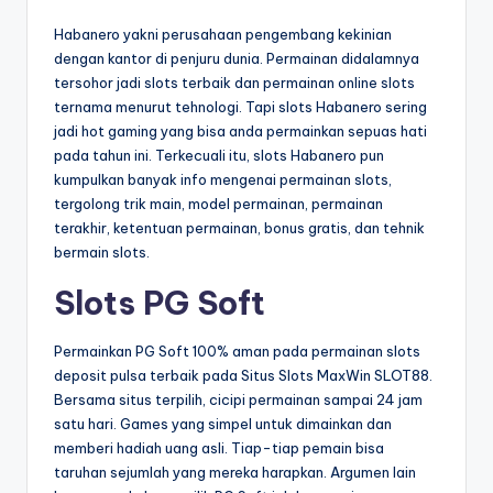
Habanero yakni perusahaan pengembang kekinian
dengan kantor di penjuru dunia. Permainan didalamnya
tersohor jadi slots terbaik dan permainan online slots
ternama menurut tehnologi. Tapi slots Habanero sering
jadi hot gaming yang bisa anda permainkan sepuas hati
pada tahun ini. Terkecuali itu, slots Habanero pun
kumpulkan banyak info mengenai permainan slots,
tergolong trik main, model permainan, permainan
terakhir, ketentuan permainan, bonus gratis, dan tehnik
bermain slots.
Slots PG Soft
Permainkan PG Soft 100% aman pada permainan slots
deposit pulsa terbaik pada Situs Slots MaxWin SLOT88.
Bersama situs terpilih, cicipi permainan sampai 24 jam
satu hari. Games yang simpel untuk dimainkan dan
memberi hadiah uang asli. Tiap-tiap pemain bisa
taruhan sejumlah yang mereka harapkan. Argumen lain