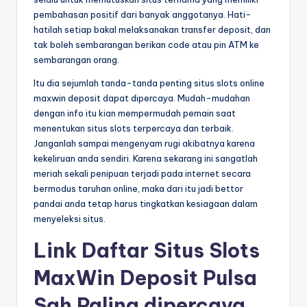
pembahasan positif dari banyak anggotanya. Hati-
hatilah setiap bakal melaksanakan transfer deposit, dan
tak boleh sembarangan berikan code atau pin ATM ke
sembarangan orang.
Itu dia sejumlah tanda-tanda penting situs slots online
maxwin deposit dapat dipercaya. Mudah-mudahan
dengan info itu kian mempermudah pemain saat
menentukan situs slots terpercaya dan terbaik.
Janganlah sampai mengenyam rugi akibatnya karena
kekeliruan anda sendiri. Karena sekarang ini sangatlah
meriah sekali penipuan terjadi pada internet secara
bermodus taruhan online, maka dari itu jadi bettor
pandai anda tetap harus tingkatkan kesiagaan dalam
menyeleksi situs.
Link Daftar Situs Slots
MaxWin Deposit Pulsa
Sah Paling dipercaya