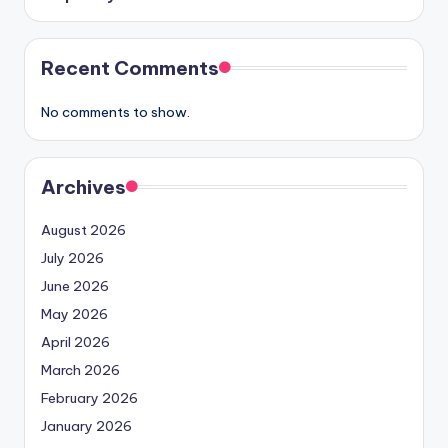
Recent Comments
No comments to show.
Archives
August 2026
July 2026
June 2026
May 2026
April 2026
March 2026
February 2026
January 2026