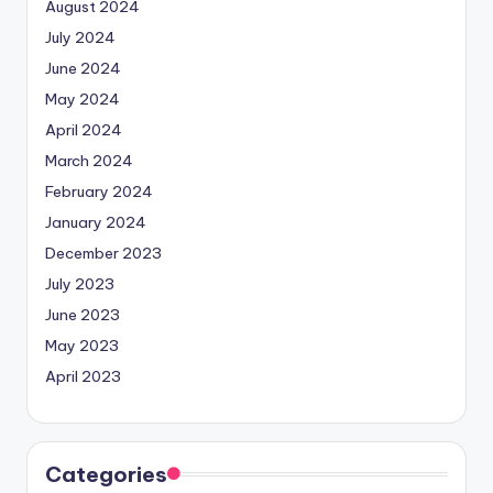
August 2024
July 2024
June 2024
May 2024
April 2024
March 2024
February 2024
January 2024
December 2023
July 2023
June 2023
May 2023
April 2023
Categories