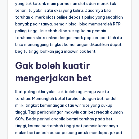
yang tak ketarik main permainan slots dari merek tak
tenar, itu yakni satu aksi yang keliru. Dasarnya bila
taruhan di merk slots online deposit pulsa yang sudahlah
banyak pecintanya, pemain bisa-bisa memperoleh RTP
paling tinggi. Ini sebab di satu segi kalau pemain
taruhanan slots online dengan merk populer, pastilah itu
bisa menanggung tingkat kemenangan dikasihkan dapat
begitu tinggi bahkan juga maxwin tak henti.
Gak boleh kuatir
mengerjakan bet
Kiat paling akhir yakni tak boleh ragu-ragu waktu
taruhan. Memanglah betul taruhan dengan bet rendah
miliki tingkat kemenangan atau winrate yang cukup
tinggi. Tapi perbandingan maxwin dari bet rendah cuman
60%. Beda perihal apabila berani taruhan pada bet
tinggi, karena bertambah tinggi bet pemain karenanya
makin bertambah besar peluang untuk mendapat jekpot