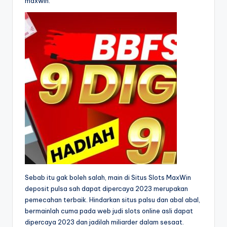
maxwin.
Sebab itu gak boleh salah, main di Situs Slots MaxWin
deposit pulsa sah dapat dipercaya 2023 merupakan
pemecahan terbaik. Hindarkan situs palsu dan abal abal,
bermainlah cuma pada web judi slots online asli dapat
dipercaya 2023 dan jadilah miliarder dalam sesaat.