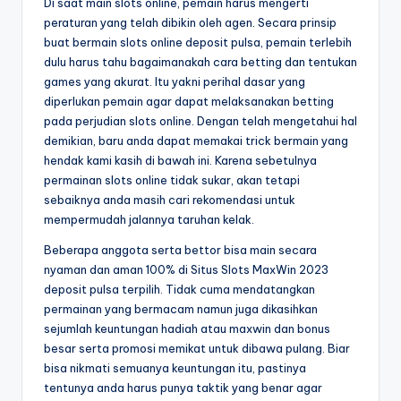
Di saat main slots online, pemain harus mengerti
peraturan yang telah dibikin oleh agen. Secara prinsip
buat bermain slots online deposit pulsa, pemain terlebih
dulu harus tahu bagaimanakah cara betting dan tentukan
games yang akurat. Itu yakni perihal dasar yang
diperlukan pemain agar dapat melaksanakan betting
pada perjudian slots online. Dengan telah mengetahui hal
demikian, baru anda dapat memakai trick bermain yang
hendak kami kasih di bawah ini. Karena sebetulnya
permainan slots online tidak sukar, akan tetapi
sebaiknya anda masih cari rekomendasi untuk
mempermudah jalannya taruhan kelak.
Beberapa anggota serta bettor bisa main secara
nyaman dan aman 100% di Situs Slots MaxWin 2023
deposit pulsa terpilih. Tidak cuma mendatangkan
permainan yang bermacam namun juga dikasihkan
sejumlah keuntungan hadiah atau maxwin dan bonus
besar serta promosi memikat untuk dibawa pulang. Biar
bisa nikmati semuanya keuntungan itu, pastinya
tentunya anda harus punya taktik yang benar agar