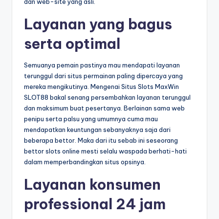
dan web-site yang asli.
Layanan yang bagus
serta optimal
Semuanya pemain pastinya mau mendapati layanan
terunggul dari situs permainan paling dipercaya yang
mereka mengikutinya. Mengenai Situs Slots MaxWin
SLOT88 bakal senang persembahkan layanan terunggul
dan maksimum buat pesertanya. Berlainan sama web
penipu serta palsu yang umumnya cuma mau
mendapatkan keuntungan sebanyaknya saja dari
beberapa bettor. Maka dari itu sebab ini seseorang
bettor slots online mesti selalu waspada berhati-hati
dalam memperbandingkan situs opsinya.
Layanan konsumen
professional 24 jam