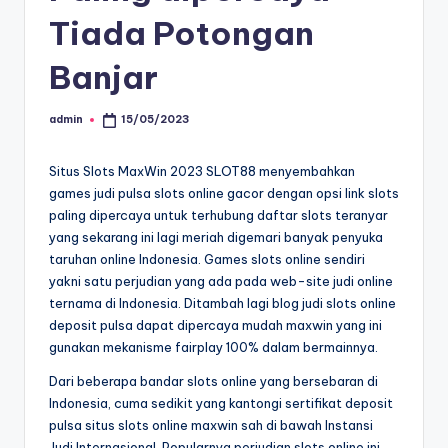
Tiada Potongan
Banjar
admin
15/05/2023
Posted
by
Situs Slots MaxWin 2023 SLOT88 menyembahkan
games judi pulsa slots online gacor dengan opsi link slots
paling dipercaya untuk terhubung daftar slots teranyar
yang sekarang ini lagi meriah digemari banyak penyuka
taruhan online Indonesia. Games slots online sendiri
yakni satu perjudian yang ada pada web-site judi online
ternama di Indonesia. Ditambah lagi blog judi slots online
deposit pulsa dapat dipercaya mudah maxwin yang ini
gunakan mekanisme fairplay 100% dalam bermainnya.
Dari beberapa bandar slots online yang bersebaran di
Indonesia, cuma sedikit yang kantongi sertifikat deposit
pulsa situs slots online maxwin sah di bawah Instansi
Judi Internasional. Popularnya perjudian slots online ini