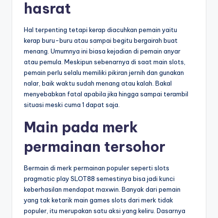
hasrat
Hal terpenting tetapi kerap diacuhkan pemain yaitu
kerap buru-buru atau sampai begitu bergairah buat
menang. Umumnya ini biasa kejadian di pemain anyar
atau pemula. Meskipun sebenarnya di saat main slots,
pemain perlu selalu memiliki pikiran jernih dan gunakan
nalar, baik waktu sudah menang atau kalah. Bakal
menyebabkan fatal apabila jika hingga sampai terambil
situasi meski cuma 1 dapat saja.
Main pada merk
permainan tersohor
Bermain di merk permainan populer seperti slots
pragmatic play SLOT88 semestinya bisa jadi kunci
keberhasilan mendapat maxwin. Banyak dari pemain
yang tak ketarik main games slots dari merk tidak
populer, itu merupakan satu aksi yang keliru. Dasarnya