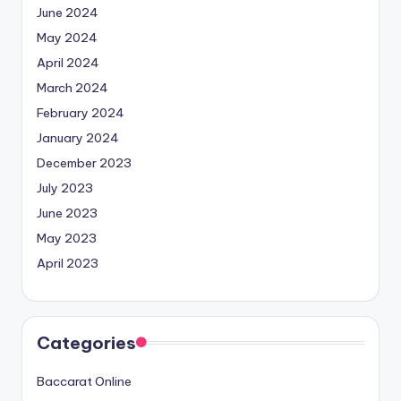
June 2024
May 2024
April 2024
March 2024
February 2024
January 2024
December 2023
July 2023
June 2023
May 2023
April 2023
Categories
Baccarat Online