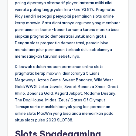
paling dipercaya alternatif player lantaran miliki nilai
winrate paling tinggi yakni kira-kira 93.81%. Pragmatic
Play sendiri sebagai penyuplai permainan slots online
kerap maxwin. Satu diantaranya argumen yang membuat
permainan ini benar-benar ternama karena mereka bisa
siapkan pragmatic demonstrasi untuk main gratis.
Dengan slots pragmatic demonstrasi, pemain bisa
mendalami jalur permainan terlebih dulu sebelumnya
memasangkan taruhan sebetulnya.
Di bawah adalah macam permainan online slots
pragmatic kerap maxwin, diantaranya 5 Lions
Megaways, Aztec Gems, Sweet Bonanza, Wild West
Gold/WWG, Joker Jewels, Sweet Bonanza Xmas, Great
Rhino, Bonanza Gold, Asgard Jekpot, Madame Destiny,
The Dog House, Midas, Zeus/ Gates Of Olympus,
Temujin serta masihlah banyak yang lain permainan
online slots MaxWin yang bisa anda memainkan pada
situs slots pulsa 2023 SLOT88.
Slots Spadegaming