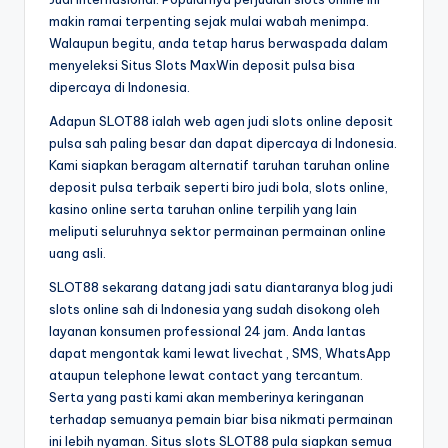
makin ramai terpenting sejak mulai wabah menimpa.
Walaupun begitu, anda tetap harus berwaspada dalam
menyeleksi Situs Slots MaxWin deposit pulsa bisa
dipercaya di Indonesia.
Adapun SLOT88 ialah web agen judi slots online deposit
pulsa sah paling besar dan dapat dipercaya di Indonesia.
Kami siapkan beragam alternatif taruhan taruhan online
deposit pulsa terbaik seperti biro judi bola, slots online,
kasino online serta taruhan online terpilih yang lain
meliputi seluruhnya sektor permainan permainan online
uang asli.
SLOT88 sekarang datang jadi satu diantaranya blog judi
slots online sah di Indonesia yang sudah disokong oleh
layanan konsumen professional 24 jam. Anda lantas
dapat mengontak kami lewat livechat , SMS, WhatsApp
ataupun telephone lewat contact yang tercantum.
Serta yang pasti kami akan memberinya keringanan
terhadap semuanya pemain biar bisa nikmati permainan
ini lebih nyaman. Situs slots SLOT88 pula siapkan semua