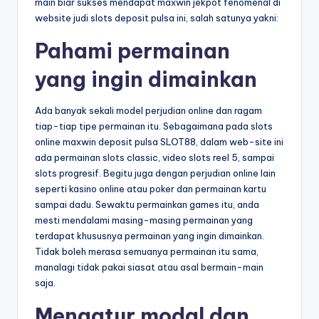
main biar sukses mendapat maxwin jekpot fenomenal di
website judi slots deposit pulsa ini, salah satunya yakni:
Pahami permainan
yang ingin dimainkan
Ada banyak sekali model perjudian online dan ragam
tiap-tiap tipe permainan itu. Sebagaimana pada slots
online maxwin deposit pulsa SLOT88, dalam web-site ini
ada permainan slots classic, video slots reel 5, sampai
slots progresif. Begitu juga dengan perjudian online lain
seperti kasino online atau poker dan permainan kartu
sampai dadu. Sewaktu permainkan games itu, anda
mesti mendalami masing-masing permainan yang
terdapat khususnya permainan yang ingin dimainkan.
Tidak boleh merasa semuanya permainan itu sama,
manalagi tidak pakai siasat atau asal bermain-main
saja.
Mengatur modal dan