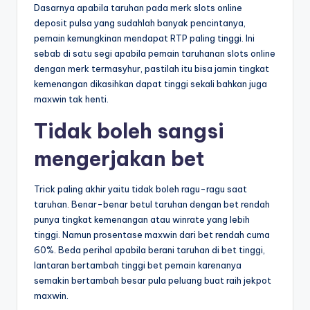
Dasarnya apabila taruhan pada merk slots online
deposit pulsa yang sudahlah banyak pencintanya,
pemain kemungkinan mendapat RTP paling tinggi. Ini
sebab di satu segi apabila pemain taruhanan slots online
dengan merk termasyhur, pastilah itu bisa jamin tingkat
kemenangan dikasihkan dapat tinggi sekali bahkan juga
maxwin tak henti.
Tidak boleh sangsi
mengerjakan bet
Trick paling akhir yaitu tidak boleh ragu-ragu saat
taruhan. Benar-benar betul taruhan dengan bet rendah
punya tingkat kemenangan atau winrate yang lebih
tinggi. Namun prosentase maxwin dari bet rendah cuma
60%. Beda perihal apabila berani taruhan di bet tinggi,
lantaran bertambah tinggi bet pemain karenanya
semakin bertambah besar pula peluang buat raih jekpot
maxwin.