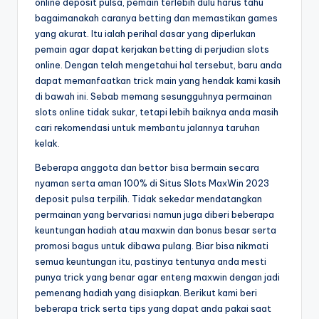
online deposit pulsa, pemain terlebih dulu harus tahu
bagaimanakah caranya betting dan memastikan games
yang akurat. Itu ialah perihal dasar yang diperlukan
pemain agar dapat kerjakan betting di perjudian slots
online. Dengan telah mengetahui hal tersebut, baru anda
dapat memanfaatkan trick main yang hendak kami kasih
di bawah ini. Sebab memang sesungguhnya permainan
slots online tidak sukar, tetapi lebih baiknya anda masih
cari rekomendasi untuk membantu jalannya taruhan
kelak.
Beberapa anggota dan bettor bisa bermain secara
nyaman serta aman 100% di Situs Slots MaxWin 2023
deposit pulsa terpilih. Tidak sekedar mendatangkan
permainan yang bervariasi namun juga diberi beberapa
keuntungan hadiah atau maxwin dan bonus besar serta
promosi bagus untuk dibawa pulang. Biar bisa nikmati
semua keuntungan itu, pastinya tentunya anda mesti
punya trick yang benar agar enteng maxwin dengan jadi
pemenang hadiah yang disiapkan. Berikut kami beri
beberapa trick serta tips yang dapat anda pakai saat