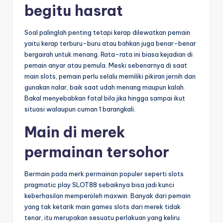
begitu hasrat
Soal palinglah penting tetapi kerap dilewatkan pemain
yaitu kerap terburu-buru atau bahkan juga benar-benar
bergairah untuk menang. Rata-rata ini biasa kejadian di
pemain anyar atau pemula. Meski sebenarnya di saat
main slots, pemain perlu selalu memiliki pikiran jernih dan
gunakan nalar, baik saat udah menang maupun kalah.
Bakal menyebabkan fatal bila jika hingga sampai ikut
situasi walaupun cuman 1 barangkali.
Main di merek
permainan tersohor
Bermain pada merk permainan populer seperti slots
pragmatic play SLOT88 sebaiknya bisa jadi kunci
keberhasilan memperoleh maxwin. Banyak dari pemain
yang tak ketarik main games slots dari merek tidak
tenar, itu merupakan sesuatu perlakuan yang keliru.