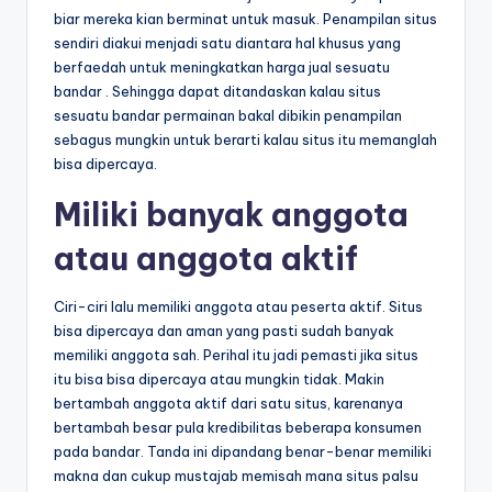
biar mereka kian berminat untuk masuk. Penampilan situs
sendiri diakui menjadi satu diantara hal khusus yang
berfaedah untuk meningkatkan harga jual sesuatu
bandar . Sehingga dapat ditandaskan kalau situs
sesuatu bandar permainan bakal dibikin penampilan
sebagus mungkin untuk berarti kalau situs itu memanglah
bisa dipercaya.
Miliki banyak anggota
atau anggota aktif
Ciri-ciri lalu memiliki anggota atau peserta aktif. Situs
bisa dipercaya dan aman yang pasti sudah banyak
memiliki anggota sah. Perihal itu jadi pemasti jika situs
itu bisa bisa dipercaya atau mungkin tidak. Makin
bertambah anggota aktif dari satu situs, karenanya
bertambah besar pula kredibilitas beberapa konsumen
pada bandar. Tanda ini dipandang benar-benar memiliki
makna dan cukup mustajab memisah mana situs palsu