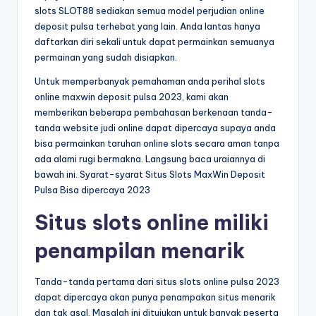
slots SLOT88 sediakan semua model perjudian online
deposit pulsa terhebat yang lain. Anda lantas hanya
daftarkan diri sekali untuk dapat permainkan semuanya
permainan yang sudah disiapkan.
Untuk memperbanyak pemahaman anda perihal slots
online maxwin deposit pulsa 2023, kami akan
memberikan beberapa pembahasan berkenaan tanda-
tanda website judi online dapat dipercaya supaya anda
bisa permainkan taruhan online slots secara aman tanpa
ada alami rugi bermakna. Langsung baca uraiannya di
bawah ini. Syarat-syarat Situs Slots MaxWin Deposit
Pulsa Bisa dipercaya 2023
Situs slots online miliki
penampilan menarik
Tanda-tanda pertama dari situs slots online pulsa 2023
dapat dipercaya akan punya penampakan situs menarik
dan tak asal. Masalah ini ditujukan untuk banyak peserta