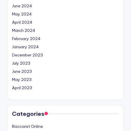
June 2024
May 2024
April 2024
March 2024
February 2024
January 2024
December 2023
July 2023
June 2023
May 2023
April 2023
Categories
Baccarat Online