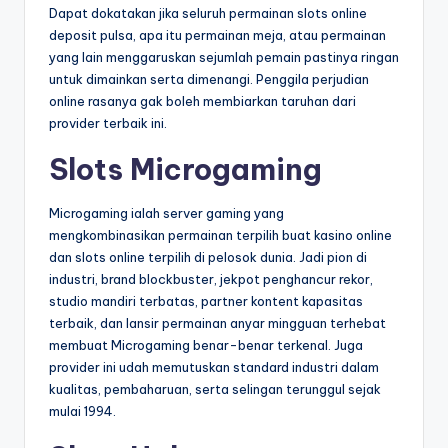
Dapat dokatakan jika seluruh permainan slots online
deposit pulsa, apa itu permainan meja, atau permainan
yang lain menggaruskan sejumlah pemain pastinya ringan
untuk dimainkan serta dimenangi. Penggila perjudian
online rasanya gak boleh membiarkan taruhan dari
provider terbaik ini.
Slots Microgaming
Microgaming ialah server gaming yang
mengkombinasikan permainan terpilih buat kasino online
dan slots online terpilih di pelosok dunia. Jadi pion di
industri, brand blockbuster, jekpot penghancur rekor,
studio mandiri terbatas, partner kontent kapasitas
terbaik, dan lansir permainan anyar mingguan terhebat
membuat Microgaming benar-benar terkenal. Juga
provider ini udah memutuskan standard industri dalam
kualitas, pembaharuan, serta selingan terunggul sejak
mulai 1994.