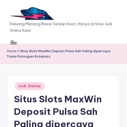
Skip
to
A
Peluang Menang Besar Setiap Saat, Hanya di Situs Judi
content
Online Kami
A
F
C
Home
»
Situs Slots MaxWin Deposit Pulsa Sah Paling dipercaya
Tiada Potongan Kotabaru
G
Posted
Judi Online
in
Situs Slots MaxWin
Deposit Pulsa Sah
Paling dipercaya