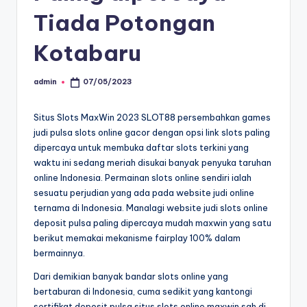
Tiada Potongan
Kotabaru
admin
07/05/2023
Posted
by
Situs Slots MaxWin 2023 SLOT88 persembahkan games
judi pulsa slots online gacor dengan opsi link slots paling
dipercaya untuk membuka daftar slots terkini yang
waktu ini sedang meriah disukai banyak penyuka taruhan
online Indonesia. Permainan slots online sendiri ialah
sesuatu perjudian yang ada pada website judi online
ternama di Indonesia. Manalagi website judi slots online
deposit pulsa paling dipercaya mudah maxwin yang satu
berikut memakai mekanisme fairplay 100% dalam
bermainnya.
Dari demikian banyak bandar slots online yang
bertaburan di Indonesia, cuma sedikit yang kantongi
sertifikat deposit pulsa situs slots online maxwin sah di