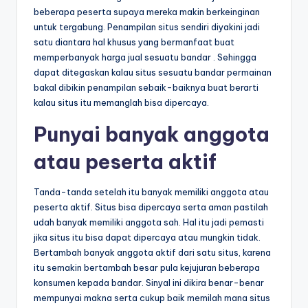
beberapa peserta supaya mereka makin berkeinginan
untuk tergabung. Penampilan situs sendiri diyakini jadi
satu diantara hal khusus yang bermanfaat buat
memperbanyak harga jual sesuatu bandar . Sehingga
dapat ditegaskan kalau situs sesuatu bandar permainan
bakal dibikin penampilan sebaik-baiknya buat berarti
kalau situs itu memanglah bisa dipercaya.
Punyai banyak anggota
atau peserta aktif
Tanda-tanda setelah itu banyak memiliki anggota atau
peserta aktif. Situs bisa dipercaya serta aman pastilah
udah banyak memiliki anggota sah. Hal itu jadi pemasti
jika situs itu bisa dapat dipercaya atau mungkin tidak.
Bertambah banyak anggota aktif dari satu situs, karena
itu semakin bertambah besar pula kejujuran beberapa
konsumen kepada bandar. Sinyal ini dikira benar-benar
mempunyai makna serta cukup baik memilah mana situs