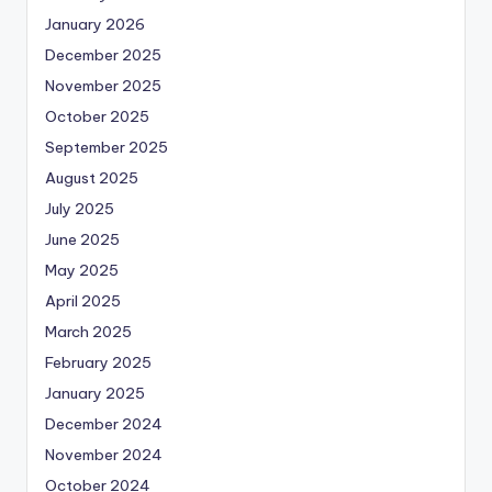
January 2026
December 2025
November 2025
October 2025
September 2025
August 2025
July 2025
June 2025
May 2025
April 2025
March 2025
February 2025
January 2025
December 2024
November 2024
October 2024