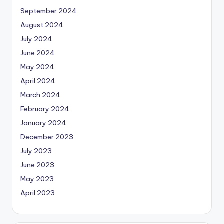
September 2024
August 2024
July 2024
June 2024
May 2024
April 2024
March 2024
February 2024
January 2024
December 2023
July 2023
June 2023
May 2023
April 2023