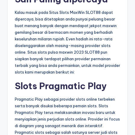
Kalau masuk pada Situs Slots MaxWin SLOT88 dapat
dipercaya, bisa ditetapkan anda punyai peluang besar
buat menang banyak dengan mendapat jekpot maxwin
gemilang besar di bermacam momen yang berhadiah
keseluruhan miliaran rupiah. Even hadiah ini rata-rata
diselenggarakan oleh masing-masing provider slots
online. Situs slots pulsa maxwin 2023 SLOT88 pun
siapkan banyak terdapat pilihan provider permainan
terbaik yang bisa anda permainkan, untuk model provider
slots kami merupakan berikut ini:
Slots Pragmatic Play
Pragmatic Play sebagai provider slots online terbeken
serta banyak disukai beberapa pemain slots. Slots
Pragmatic Play terus melaksanakan inovasi baru untuk
menyiapkan jenis perjudian slots online. Provider ini focus
di diagram yang sanagat menarik dan interaktif.
Pragmatic slots sebagai salah satunya server judi slots