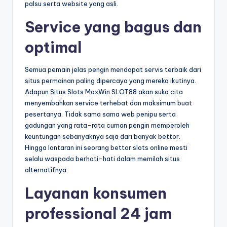
palsu serta website yang asli.
Service yang bagus dan
optimal
Semua pemain jelas pengin mendapat servis terbaik dari
situs permainan paling dipercaya yang mereka ikutinya.
Adapun Situs Slots MaxWin SLOT88 akan suka cita
menyembahkan service terhebat dan maksimum buat
pesertanya. Tidak sama sama web penipu serta
gadungan yang rata-rata cuman pengin memperoleh
keuntungan sebanyaknya saja dari banyak bettor.
Hingga lantaran ini seorang bettor slots online mesti
selalu waspada berhati-hati dalam memilah situs
alternatifnya.
Layanan konsumen
professional 24 jam