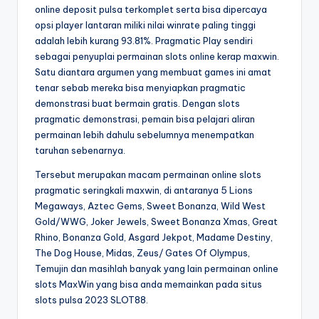
online deposit pulsa terkomplet serta bisa dipercaya
opsi player lantaran miliki nilai winrate paling tinggi
adalah lebih kurang 93.81%. Pragmatic Play sendiri
sebagai penyuplai permainan slots online kerap maxwin.
Satu diantara argumen yang membuat games ini amat
tenar sebab mereka bisa menyiapkan pragmatic
demonstrasi buat bermain gratis. Dengan slots
pragmatic demonstrasi, pemain bisa pelajari aliran
permainan lebih dahulu sebelumnya menempatkan
taruhan sebenarnya.
Tersebut merupakan macam permainan online slots
pragmatic seringkali maxwin, di antaranya 5 Lions
Megaways, Aztec Gems, Sweet Bonanza, Wild West
Gold/WWG, Joker Jewels, Sweet Bonanza Xmas, Great
Rhino, Bonanza Gold, Asgard Jekpot, Madame Destiny,
The Dog House, Midas, Zeus/ Gates Of Olympus,
Temujin dan masihlah banyak yang lain permainan online
slots MaxWin yang bisa anda memainkan pada situs
slots pulsa 2023 SLOT88.